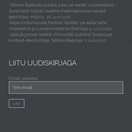
Tallinna Raekoda muutub juba sel reedel ooperiteatriks –
Suveooper kutsub nautima maailmakuulsaid aariaid
ajaloolises miljöös.
16. juuli 2026
Rapla Kirikumuusika Festival lõpetab sel aastal kahe
omanäolise ja suurejoonelise kontserdiga
9. juuli 2026
Juba järgmisel nädalal rõõmustab publikut Suveooper
kontsert-etendustega Tallinna Raekojas
7. juuli 2026
LIITU UUDISKIRJAGA
Email aadress: