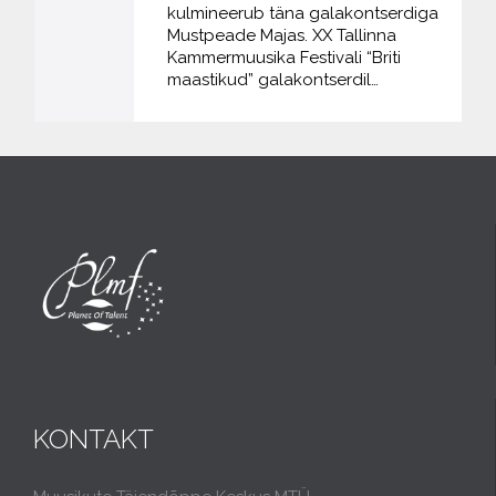
kulmineerub täna galakontserdiga
Mustpeade Majas. XX Tallinna
Kammermuusika Festivali “Briti
maastikud” galakontserdil…
KONTAKT