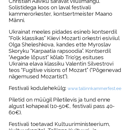
Christian Aaviku säravat viiulimängu.
Solistidega koos on laval festivali
kammerorkester, kontsertmeister Maano
Männi.
Ukrainat meeles pidades esineb kontserdil
“Folk klassikas” Kiievi Mozarti orkestri esiviiul
Olga Sheleshkova, kandes ette Myroslav
Skoryku “Karpaatia rapsoodia”. Kontserdil
“Aegade lõpust” kõlab Trio’95 esituses
Ukraina elava klassiku Valentin Silvestrovi
teos “Fugitive visions of Mozart” (“Põgenevad
nägemused Mozartist”).
Festivali kodulehekülg:
www.tallinnkammerfest.ee
Piletid on müügil Piletilevis ja tund enne
algust kohapeal (10-50€, festivali pass 40-
60€).
Festivali toetavad Kultuuriministeerium,