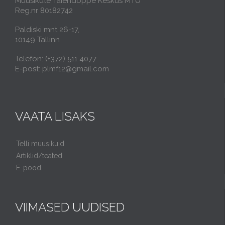
Muusikute Täiendõppe Keskus MTÜ
Reg.nr 80182742
Paldiski mnt 26-17,
10149 Tallinn
Telefon: (+372) 511 4077
E-post: plmf12@gmail.com
VAATA LISAKS
Telli muusikuid
Artiklid/teated
E-pood
VIIMASED UUDISED