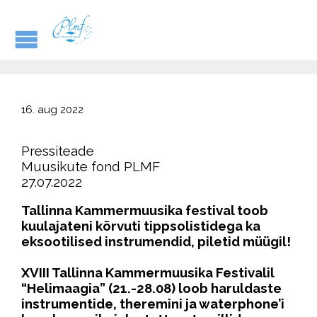
16. aug 2022
Pressiteade
Muusikute fond PLMF
27.07.2022
Tallinna Kammermuusika festival toob
kuulajateni kõrvuti tippsolistidega ka
eksootilised instrumendid, piletid müügil!
XVIII Tallinna Kammermuusika Festivalil
“Helimaagia” (21.-28.08) loob haruldaste
instrumentide, theremini ja waterphone’i