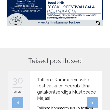
Teised postitused
30
Tallinna Kammermuusika
festival kulmineerub täna
galakontserdiga Mustpeade
08 '24
Majas!
Tallinna Kammermuusika festival