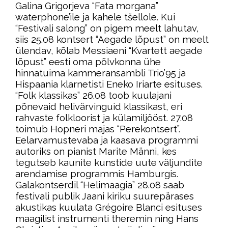
Galina Grigorjeva “Fata morgana”
waterphone’ile ja kahele tšellole. Kui
“Festivali salong” on pigem meelt lahutav,
siis 25.08 kontsert “Aegade lõpust” on meelt
ülendav, kõlab Messiaeni “Kvartett aegade
lõpust” eesti oma põlvkonna ühe
hinnatuima kammeransambli Trio’95 ja
Hispaania klarnetisti Eneko Iriarte esituses.
“Folk klassikas” 26.08 toob kuulajani
põnevaid helivärvinguid klassikast, eri
rahvaste folkloorist ja külamiljööst. 27.08
toimub Hopneri majas “Perekontsert”.
Eelarvamustevaba ja kaasava programmi
autoriks on pianist Marite Männi, kes
tegutseb kaunite kunstide uute väljundite
arendamise programmis Hamburgis.
Galakontserdil “Helimaagia” 28.08 saab
festivali publik Jaani kiriku suurepärases
akustikas kuulata Grégoire Blanci esituses
maagilist instrumenti theremin ning Hans