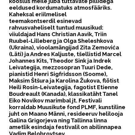
kooslus meile juba tuttavate pillidega
eeldused kordumatuks atmosfääriks.
Kaheksal eriilmelisel
teemakontserdil esinevad
rahvusvaheliselt tuntud muusikud:
viiuldajad Hans Christian Aavik, Triin
Ruubel-Lilleberg ja Olga Sheleshkova
(Ukraina), vioolamängijad Zita Zemovića
(Läti) ja Andres Kaljuste, tšellistid Marcel
Johannes Kits, Theodor Sink ja Indrek
Leivategija, mezzosopran Tuuri Dede,
pianistid Henri Sigfridsson (Soome),
Maksim Štšura ja Karolina Žukova, flötist
Heili Rosin-Leivategija, fagotist Etienne
Boudreault (Kanada), klassikatäht Tanel
Eiko Novikov marimbal jt. Festivali
korraldab Muusikute fond PLMF, kunstiline
juht on Maano Männi, resideeruv helilooja
Galina Grigorjeva ning Tallinna linna
ametlik esindaja festivalil on abilinnapea
Vadim Belobrovtsev.