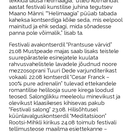
tekkida lausa helimaagia,” ütleb kolmandat
aastat festivali kunstilise juhina tegutsev
Maano Männi. ““Helimaagia” püüab tabada
kaheksa kontserdiga kõike seda, mis eelpool
mainitud ja ehk sedagi, mida sõnadesse
panna pole võimalik,” lisab ta.
Festivali avakontserdil “Prantsuse värvid”
21.08 Mustpeade majas saab lisaks teistele
suurepärastele esinejatele kuulata
rahvusvahelistele lavadele jõudnud noore
mezzosoprani Tuuri Dede varjunditerikast
vokaali. 22.08 kontserdil “Cesar Franck –
100% pure adrenalin” tulevad ettekandele
romantilise helilooja suure kirega loodud
teosed. Salonglikku meeleolu minevikust ja
olevikust klaasikeses kihisevas pakub
“Festivali salong” 23.08. Hilisõhtusel
küünlavalguskontserdil “Meditatsioon”
Rootsi-Mihkli kirikus 24.08 toimub festivali
tellimusteose maailma esiettekanne –