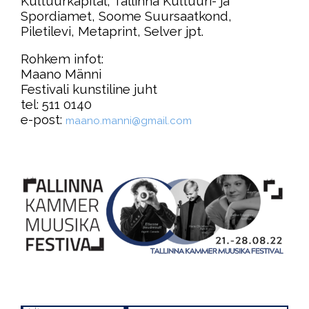
Kultuurkapital, Tallinna Kultuuri- ja
Spordiamet, Soome Suursaatkond,
Piletilevi, Metaprint, Selver jpt.
Rohkem infot:
Maano Männi
Festivali kunstiline juht
tel: 511 0140
e-post:
maano.manni@gmail.com