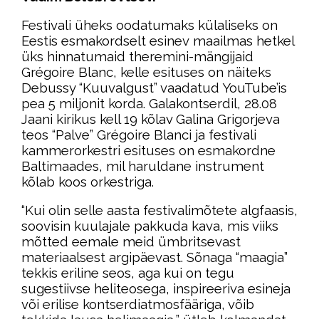
Festivali üheks oodatumaks külaliseks on
Eestis esmakordselt esinev maailmas hetkel
üks hinnatumaid theremini-mängijaid
Grégoire Blanc, kelle esituses on näiteks
Debussy “Kuuvalgust” vaadatud YouTube’is
pea 5 miljonit korda. Galakontserdil, 28.08
Jaani kirikus kell 19 kõlav Galina Grigorjeva
teos “Palve” Grégoire Blanci ja festivali
kammerorkestri esituses on esmakordne
Baltimaades, mil haruldane instrument
kõlab koos orkestriga.
“Kui olin selle aasta festivalimõtete algfaasis,
soovisin kuulajale pakkuda kava, mis viiks
mõtted eemale meid ümbritsevast
materiaalsest argipäevast. Sõnaga “maagia”
tekkis eriline seos, aga kui on tegu
sugestiivse heliteosega, inspireeriva esineja
või erilise kontserdiatmosfääriga, võib