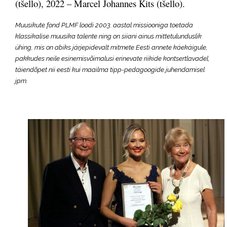
(tšello), 2022 – Marcel Johannes Kits (tšello).
Muusikute fond PLMF loodi 2003. aastal missiooniga toetada
klassikalise muusika talente ning on siiani ainus mittetulunduslik
ühing, mis on abiks järjepidevalt mitmete Eesti annete käekäigule,
pakkudes neile esinemisvõimalusi erinevate riikide kontsertlavadel,
täiendõpet nii eesti kui maailma tipp-pedagoogide juhendamisel
jpm.