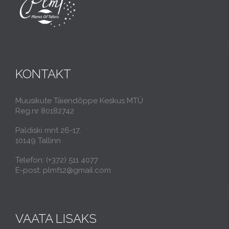
KONTAKT
Muusikute Täiendõppe Keskus MTÜ
Reg.nr 80182742
Paldiski mnt 26-17,
10149 Tallinn
Telefon: (+372) 511 4077
E-post: plmf12@gmail.com
VAATA LISAKS