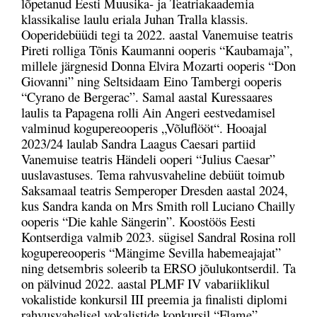
lõpetanud Eesti Muusika- ja Teatriakaademia
klassikalise laulu eriala Juhan Tralla klassis.
Ooperidebüüdi tegi ta 2022. aastal Vanemuise teatris
Pireti rolliga Tõnis Kaumanni ooperis “Kaubamaja”,
millele järgnesid Donna Elvira Mozarti ooperis “Don
Giovanni” ning Seltsidaam Eino Tambergi ooperis
“Cyrano de Bergerac”. Samal aastal Kuressaares
laulis ta Papagena rolli Ain Angeri eestvedamisel
valminud kogupereooperis „Võluflööt“. Hooajal
2023/24 laulab Sandra Laagus Caesari partiid
Vanemuise teatris Händeli ooperi “Julius Caesar”
uuslavastuses. Tema rahvusvaheline debüüt toimub
Saksamaal teatris Semperoper Dresden aastal 2024,
kus Sandra kanda on Mrs Smith roll Luciano Chailly
ooperis “Die kahle Sängerin”. Koostöös Eesti
Kontserdiga valmib 2023. sügisel Sandral Rosina roll
kogupereooperis “Mängime Sevilla habemeajajat”
ning detsembris soleerib ta ERSO jõulukontserdil. Ta
on pälvinud 2022. aastal PLMF IV vabariiklikul
vokalistide konkursil III preemia ja finalisti diplomi
rahvusvahelisel vokalistide konkursil “Flame”