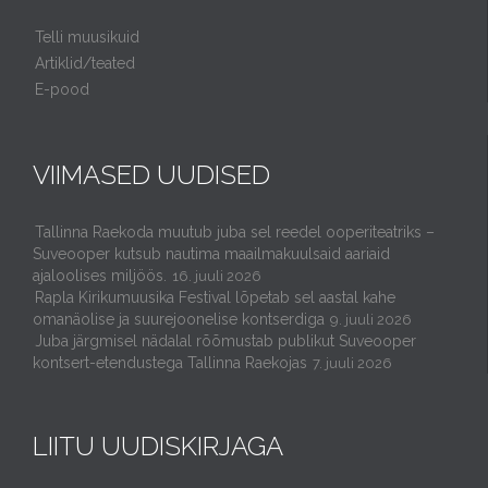
Telli muusikuid
Artiklid/teated
E-pood
VIIMASED UUDISED
Tallinna Raekoda muutub juba sel reedel ooperiteatriks –
Suveooper kutsub nautima maailmakuulsaid aariaid
ajaloolises miljöös.
16. juuli 2026
Rapla Kirikumuusika Festival lõpetab sel aastal kahe
omanäolise ja suurejoonelise kontserdiga
9. juuli 2026
Juba järgmisel nädalal rõõmustab publikut Suveooper
kontsert-etendustega Tallinna Raekojas
7. juuli 2026
LIITU UUDISKIRJAGA