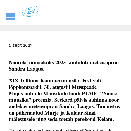
1. sept 2023
Nooreks muusikuks 2023 kuulutati
metsosopran
Sandra Laagus
.
XIX Tallinna Kammermuusika Festivali
lõppkontserdil, 30. augustil Mustpeade
Majas
anti üle Muusikute fondi PLMF “Noore
muusiku” preemia. Seekord pälvis auhinna noor
andekas metsosopran
Sandra Laagus
. Tunnustus
on pühendatud Marje ja Kuldar Singi
mälestusele ning seda toetab perekond Kelam.
“Eesti saab taaskord tunda siirast rõõmu tänaseks