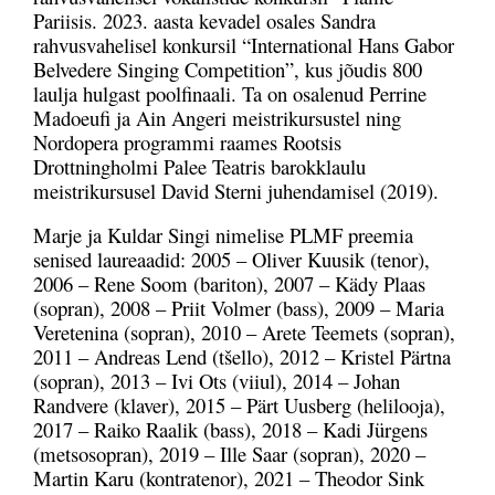
Pariisis. 2023. aasta kevadel osales Sandra
rahvusvahelisel konkursil “International Hans Gabor
Belvedere Singing Competition”, kus jõudis 800
laulja hulgast poolfinaali. Ta on osalenud Perrine
Madoeufi ja Ain Angeri meistrikursustel ning
Nordopera programmi raames Rootsis
Drottningholmi Palee Teatris barokklaulu
meistrikursusel David Sterni juhendamisel (2019).
Marje ja Kuldar Singi nimelise PLMF preemia
senised laureaadid: 2005 – Oliver Kuusik (tenor),
2006 – Rene Soom (bariton), 2007 – Kädy Plaas
(sopran), 2008 – Priit Volmer (bass), 2009 – Maria
Veretenina (sopran), 2010 – Arete Teemets (sopran),
2011 – Andreas Lend (tšello), 2012 – Kristel Pärtna
(sopran), 2013 – Ivi Ots (viiul), 2014 – Johan
Randvere (klaver), 2015 – Pärt Uusberg (helilooja),
2017 – Raiko Raalik (bass), 2018 – Kadi Jürgens
(metsosopran), 2019 – Ille Saar (sopran), 2020 –
Martin Karu (kontratenor), 2021 – Theodor Sink