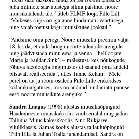
juba mitmete saavutustega silma paistnud noore
muusikatalendi üle,” ütleb PLMF looja Pille Lill.
“Väikeses riigis on iga anne hindamatu väärtusega
ning vajab toetust kogu muusikutee jooksul.”
“Andsime oma perega Noore muusiku preemia välja
18. korda, et anda hoogu noorte talentide arengule
ning jäädvustada minu ema ja venna – heliloojate
Marje ja Kuldar Sink’i – mälestust, kes nõukogude
rõhuva ideoloogia tingimustes ei saanud oma andeid
piisavalt realiseerida”, ütles Tunne Kelam. “Meie
perel on au ja rõõm osaleda Pille Lille erakordses
kodanikualgatuses, mis on andnud hindamatu panuse
eesti noorte muusikute arenguks.”
Sandra Laagus
(1998) alustas muusikaõpinguid
Häädemeeste muusikakoolis viiuli erialal ning jätkas
Tallinna Muusikakeskkoolis Aino Riikjärve
viiuliklassis. Samas koolis alustas ta lauluõpinguid
Triin Ella ja Juhan Tralla juhendamisel. Sandra on