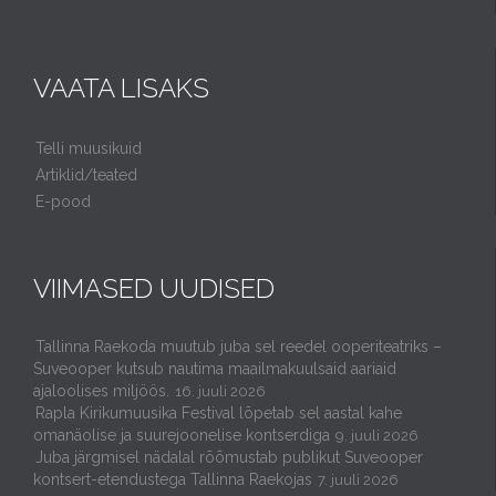
VAATA LISAKS
Telli muusikuid
Artiklid/teated
E-pood
VIIMASED UUDISED
Tallinna Raekoda muutub juba sel reedel ooperiteatriks –
Suveooper kutsub nautima maailmakuulsaid aariaid
ajaloolises miljöös.
16. juuli 2026
Rapla Kirikumuusika Festival lõpetab sel aastal kahe
omanäolise ja suurejoonelise kontserdiga
9. juuli 2026
Juba järgmisel nädalal rõõmustab publikut Suveooper
kontsert-etendustega Tallinna Raekojas
7. juuli 2026