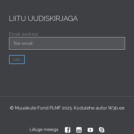
LIITU UUDISKIRJAGA
Email aadress:
© Muusikute Fond PLMF 2025. Kodulehe autor
W3b.ee




Liituge meiega: