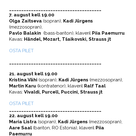
______________________________________
7. august kell 19.00
Olga Zaitseva
(sopran),
Kadi Jürgens
(mezzosopran),
Pavlo Balakin
(bass-bariton), klaveril
Piia Paemurru
Kavas:
Händel, Mozart, Tšaikovski, Strauss jt
OSTA PILET
______________________________________
21. august kell 19.00
Kristina Vähi
(sopran),
Kadi Jürgens
(mezzosopran),
Martin Karu
(kontratenor), klaveril
Ralf Taal
Kavas:
Vivaldi, Purcell, Puccini, Strauss jt
OSTA PILET
______________________________________
22. august kell 19.00
Maria Listra
(sopran),
Kadi Jürgens
(mezzosopran),
Aare Saal
(bariton, RO Estonia), klaveril
Piia
Paemurru