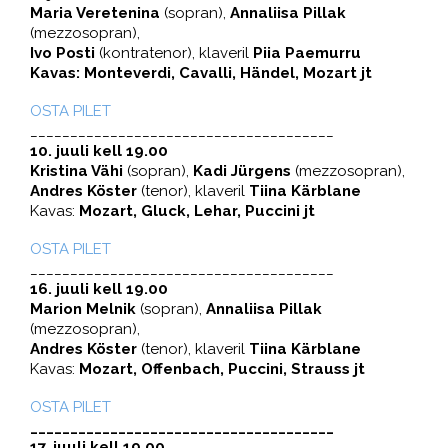
Maria Veretenina
(sopran),
Annaliisa Pillak
(mezzosopran),
Ivo Posti
(kontratenor), klaveril
Piia Paemurru
Kavas: Monteverdi, Cavalli, Händel, Mozart jt
OSTA PILET
______________________________________
10. juuli kell 19.00
Kristina Vähi
(sopran),
Kadi Jürgens
(mezzosopran),
Andres Köster
(tenor), klaveril
Tiina Kärblane
Kavas:
Mozart, Gluck, Lehar, Puccini jt
OSTA PILET
______________________________________
16. juuli kell 19.00
Marion Melnik
(sopran),
Annaliisa Pillak
(mezzosopran),
Andres Köster
(tenor), klaveril
Tiina Kärblane
Kavas:
Mozart, Offenbach, Puccini, Strauss jt
OSTA PILET
______________________________________
17. juuli kell 19.00