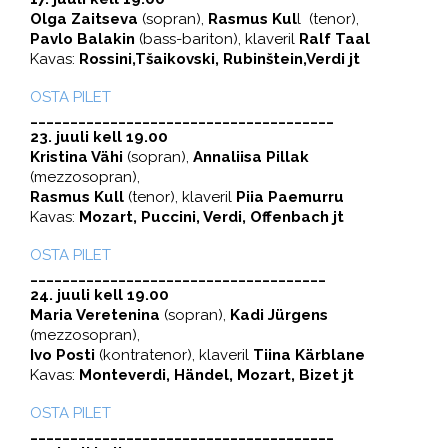
Olga Zaitseva
(sopran),
Rasmus Kul
l (tenor),
Pavlo Balakin
(bass-bariton), klaveril
Ralf Taal
Kavas:
Rossini,Tšaikovski, Rubinštein,Verdi jt
OSTA PILET
______________________________________
23. juuli kell 19.00
Kristina Vähi
(sopran),
Annaliisa Pillak
(mezzosopran),
Rasmus Kull
(tenor), klaveril
Piia Paemurru
Kavas:
Mozart, Puccini, Verdi, Offenbach jt
OSTA PILET
_____________________________________
24. juuli kell 19.00
Maria Veretenina
(sopran),
Kadi Jürgens
(mezzosopran),
Ivo Posti
(kontratenor), klaveril
Tiina Kärblane
Kavas:
Monteverdi, Händel, Mozart, Bizet jt
OSTA PILET
______________________________________