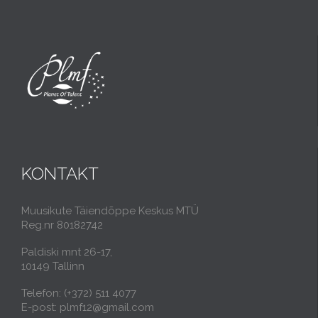
KONTAKT
Muusikute Täiendõppe Keskus MTÜ
Reg.nr 80182742
Paldiski mnt 26-17,
10149 Tallinn
Telefon: (+372) 511 4077
E-post: plmf12@gmail.com