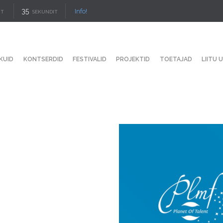
35
Info!
IT
SEKUNDIT
KUID
KONTSERDID
FESTIVALID
PROJEKTID
TOETAJAD
LIITU 