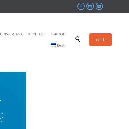



Skip
UUDISKIRJAGA
KONTAKT
E-POOD
to

Toeta
content
Eesti