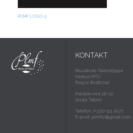
PLMF LOGO-3
KONTAKT
Muusikute Täiendõppe
Keskus MTÜ
Reg.nr 80182742
Paldiski mnt 26-17,
10149 Tallinn
Telefon: (+372) 511 4077
E-post: plmf12@gmail.com