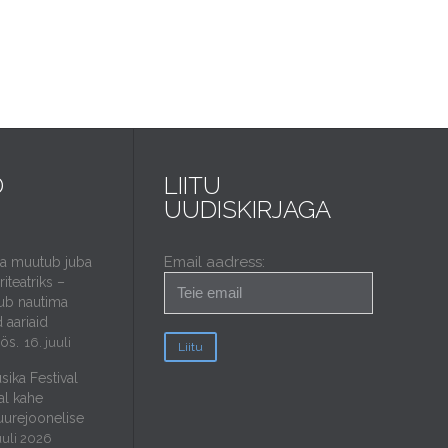
D
LIITU
UUDISKIRJAGA
Email aadress:
da muutub juba
iteatriks –
ub nautima
 aariaid
öös.
16. juuli
sika Festival
al kahe
uurejoonelise
uuli 2026