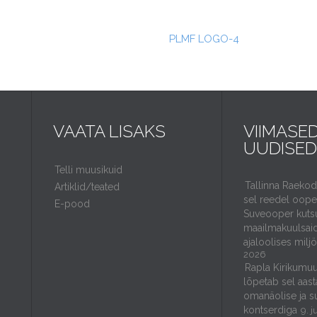
PLMF LOGO-4
VAATA LISAKS
VIIMASE
UUDISED
Telli muusikuid
Tallinna Raeko
Artiklid/teated
sel reedel ooper
E-pood
Suveooper kuts
maailmakuulsaid
ajaloolises milj
2026
Rapla Kirikumuu
lõpetab sel aast
omanäolise ja s
kontserdiga
9. j