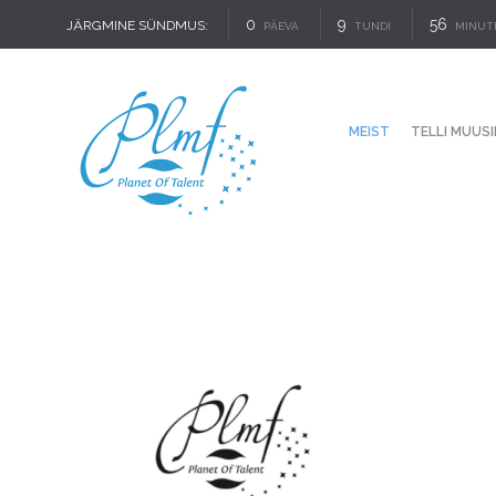
0
9
56
JÄRGMINE SÜNDMUS:
PÄEVA
TUNDI
MINUT
MEIST
TELLI MUUSI