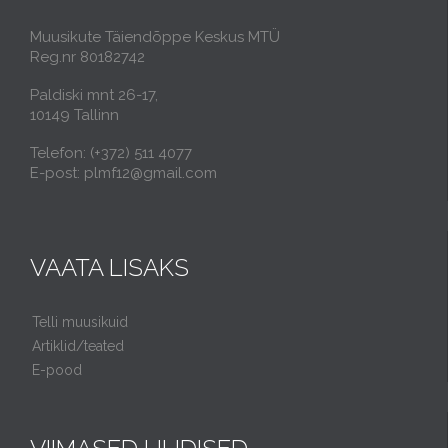
Muusikute Täiendõppe Keskus MTÜ
Reg.nr 80182742
Paldiski mnt 26-17,
10149 Tallinn
Telefon: (+372) 511 4077
E-post: plmf12@gmail.com
VAATA LISAKS
Telli muusikuid
Artiklid/teated
E-pood