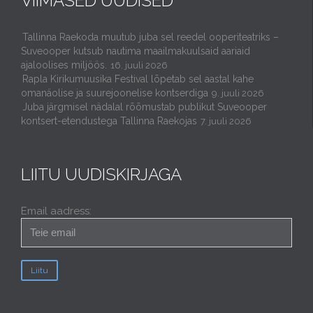
VIIMASED UUDISED
Tallinna Raekoda muutub juba sel reedel ooperiteatriks –
Suveooper kutsub nautima maailmakuulsaid aariaid
ajaloolises miljöös.
16. juuli 2026
Rapla Kirikumuusika Festival lõpetab sel aastal kahe
omanäolise ja suurejoonelise kontserdiga
9. juuli 2026
Juba järgmisel nädalal rõõmustab publikut Suveooper
kontsert-etendustega Tallinna Raekojas
7. juuli 2026
LIITU UUDISKIRJAGA
Email aadress: