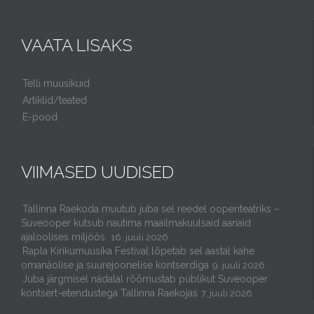
VAATA LISAKS
Telli muusikuid
Artiklid/teated
E-pood
VIIMASED UUDISED
Tallinna Raekoda muutub juba sel reedel ooperiteatriks –
Suveooper kutsub nautima maailmakuulsaid aariaid
ajaloolises miljöös.
16. juuli 2026
Rapla Kirikumuusika Festival lõpetab sel aastal kahe
omanäolise ja suurejoonelise kontserdiga
9. juuli 2026
Juba järgmisel nädalal rõõmustab publikut Suveooper
kontsert-etendustega Tallinna Raekojas
7. juuli 2026