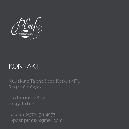
KONTAKT
Muusikute Täiendõppe Keskus MTÜ
Reg.nr 80182742
Paldiski mnt 26-17,
10149 Tallinn
Telefon: (+372) 511 4077
E-post: plmf12@gmail.com