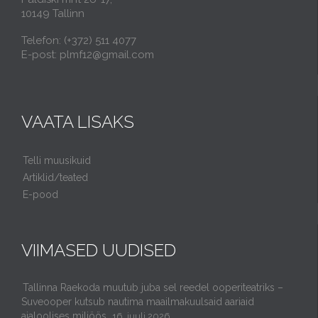
10149 Tallinn
Telefon: (+372) 511 4077
E-post: plmf12@gmail.com
VAATA LISAKS
Telli muusikuid
Artiklid/teated
E-pood
VIIMASED UUDISED
Tallinna Raekoda muutub juba sel reedel ooperiteatriks –
Suveooper kutsub nautima maailmakuulsaid aariaid
ajaloolises miljöös.
16. juuli 2026