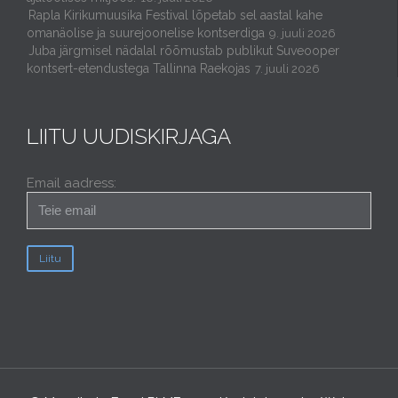
Rapla Kirikumuusika Festival lõpetab sel aastal kahe
omanäolise ja suurejoonelise kontserdiga
9. juuli 2026
Juba järgmisel nädalal rõõmustab publikut Suveooper
kontsert-etendustega Tallinna Raekojas
7. juuli 2026
LIITU UUDISKIRJAGA
Email aadress: