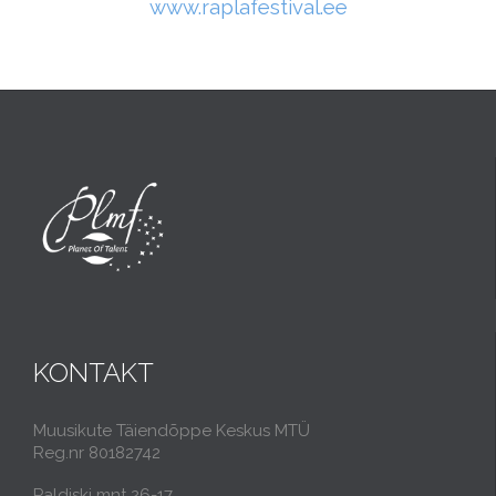
www.raplafestival.ee
KONTAKT
Muusikute Täiendõppe Keskus MTÜ
Reg.nr 80182742
Paldiski mnt 26-17,