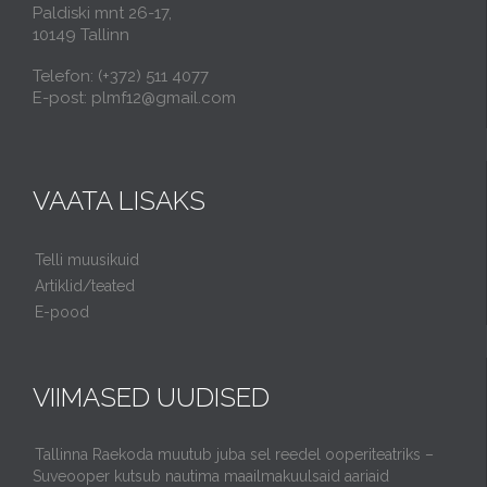
Paldiski mnt 26-17,
10149 Tallinn
Telefon: (+372) 511 4077
E-post: plmf12@gmail.com
VAATA LISAKS
Telli muusikuid
Artiklid/teated
E-pood
VIIMASED UUDISED
Tallinna Raekoda muutub juba sel reedel ooperiteatriks –
Suveooper kutsub nautima maailmakuulsaid aariaid