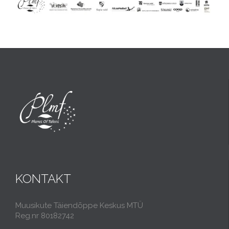
KONTAKT
Muusikute Täiendõppe Keskus MTÜ
Reg.nr 80182742