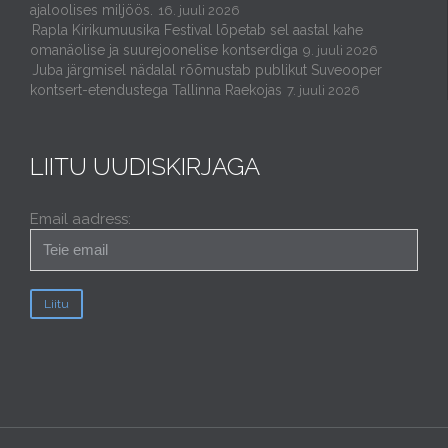
ajaloolises miljöös.
16. juuli 2026
Rapla Kirikumuusika Festival lõpetab sel aastal kahe
omanäolise ja suurejoonelise kontserdiga
9. juuli 2026
Juba järgmisel nädalal rõõmustab publikut Suveooper
kontsert-etendustega Tallinna Raekojas
7. juuli 2026
LIITU UUDISKIRJAGA
Email aadress: