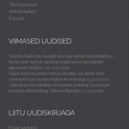
Telli muusikuid
Artiklid/teated
E-pood
VIIMASED UUDISED
Tallinna Raekoda muutub juba sel reedel ooperiteatriks –
Suveooper kutsub nautima maailmakuulsaid aariaid
ajaloolises miljöös.
16. juuli 2026
Rapla Kirikumuusika Festival lõpetab sel aastal kahe
omanäolise ja suurejoonelise kontserdiga
9. juuli 2026
Juba järgmisel nädalal rõõmustab publikut Suveooper
kontsert-etendustega Tallinna Raekojas
7. juuli 2026
LIITU UUDISKIRJAGA
Email aadress: