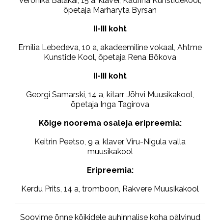
Veronika Balakar, 15 a, klaver, Kadrina Kunstidekool,
õpetaja Marharyta Byrsan
II-III koht
Emilia Lebedeva, 10 a, akadeemiline vokaal, Ahtme
Kunstide Kool, õpetaja Rena Bõkova
II-III koht
Georgi Samarski, 14 a, kitarr, Jõhvi Muusikakool,
õpetaja Inga Tagirova
Kõige noorema osaleja eripreemia:
Keitrin Peetso, 9 a, klaver, Viru-Nigula valla
muusikakool
Eripreemia:
Kerdu Prits, 14 a, tromboon, Rakvere Muusikakool
Soovime õnne kõikidele auhinnalise koha pälvinud