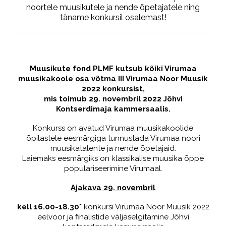
noortele muusikutele ja nende õpetajatele ning
täname konkursil osalemast!
Muusikute fond PLMF kutsub kõiki Virumaa
muusikakoole osa võtma III Virumaa Noor Muusik
2022 konkursist,
mis toimub 29. novembril 2022 Jõhvi
Kontserdimaja kammersaalis.
Konkurss on avatud Virumaa muusikakoolide
õpilastele eesmärgiga tunnustada Virumaa noori
muusikatalente ja nende õpetajaid.
Laiemaks eesmärgiks on klassikalise muusika õppe
populariseerimine Virumaal.
Ajakava 29. novembril
kell 16.00-18.30*
konkursi Virumaa Noor Muusik 2022
eelvoor ja finalistide väljaselgitamine Jõhvi