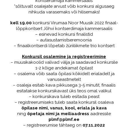
kontserdimaja kammersaalis
*sõltuvalt osalejate arvust võib konkursi algusaeg
nihkuda varasemaks või hilisemaks!
kell 19.00
konkursi Virumaa Noor Muusik 2022 finaal-
lõppkontsert Jõhvi kontserdimaja kammersaalis
– esinevad konkursi finalistid
– autasustamistseremoonia
– finaalkontserdi lõpetab žüriiliikmete trio kontsert
Konkursil osalemine ja registreerimine
– muusikakoolid valivad välja ja saadavad konkursile
1-2 kõige andekamat õpilast
– osalema võib saata õpilasi kõikidelt erialadelt ja
vanuseastmetelt
– osaleja esitab kava pikkusega 3-5 minutit, finaalis
esitatakse konkursikavast üks teos omal valikul
– konkursikava tuleb esitada peast
– registreerumiseks tuleb saata konkursil osaleva
õpilase nimi, vanus, kool, eriala ja kava
ning
õpetaja nimi ja meiliaadress
aadressile
plmf@plmf.ee
– registreerumise tähtaeg on
07.11.2022