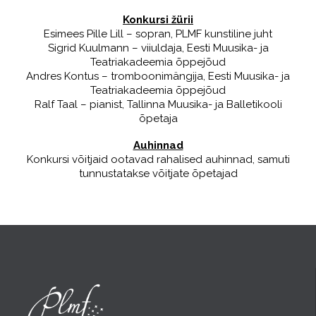
Konkursi žürii
Esimees Pille Lill – sopran, PLMF kunstiline juht
Sigrid Kuulmann – viiuldaja, Eesti Muusika- ja
Teatriakadeemia õppejõud
Andres Kontus – tromboonimängija, Eesti Muusika- ja
Teatriakadeemia õppejõud
Ralf Taal – pianist, Tallinna Muusika- ja Balletikooli
õpetaja
Auhinnad
Konkursi võitjaid ootavad rahalised auhinnad, samuti
tunnustatakse võitjate õpetajad