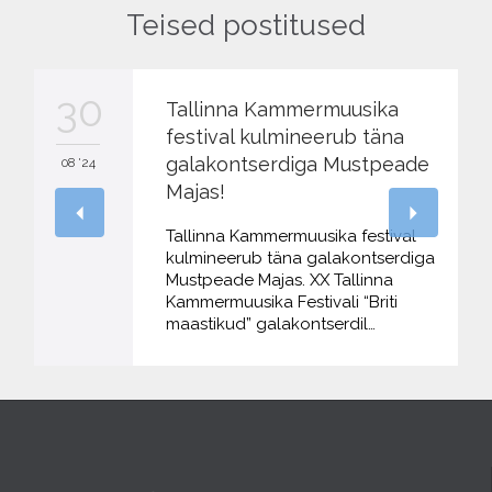
Teised postitused
30
Tallinna Kammermuusika
festival kulmineerub täna
galakontserdiga Mustpeade
08 '24
Majas!
Tallinna Kammermuusika festival
kulmineerub täna galakontserdiga
Mustpeade Majas. XX Tallinna
Kammermuusika Festivali “Briti
maastikud” galakontserdil…