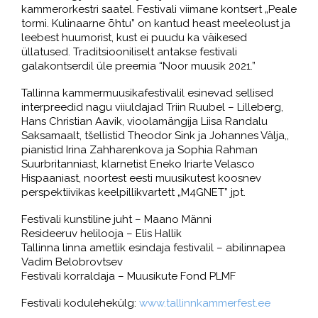
kammerorkestri saatel. Festivali viimane kontsert „Peale
tormi. Kulinaarne õhtu” on kantud heast meeleolust ja
leebest huumorist, kust ei puudu ka väikesed
üllatused. Traditsiooniliselt antakse festivali
galakontserdil üle preemia “Noor muusik 2021.”
Tallinna kammermuusikafestivalil esinevad sellised
interpreedid nagu viiuldajad Triin Ruubel – Lilleberg,
Hans Christian Aavik, vioolamängija Liisa Randalu
Saksamaalt, tšellistid Theodor Sink ja Johannes Välja,,
pianistid Irina Zahharenkova ja Sophia Rahman
Suurbritanniast, klarnetist Eneko Iriarte Velasco
Hispaaniast, noortest eesti muusikutest koosnev
perspektiivikas keelpillikvartett „M4GNET” jpt.
Festivali kunstiline juht – Maano Männi
Resideeruv helilooja – Elis Hallik
Tallinna linna ametlik esindaja festivalil – abilinnapea
Vadim Belobrovtsev
Festivali korraldaja – Muusikute Fond PLMF
Festivali kodulehekülg:
www.tallinnkammerfest.ee