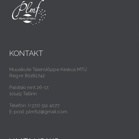
KONTAKT
Muusikute Täiendõppe Keskus MTÜ
Reg.nr 80182742
Paldiski mnt 26-17,
10149 Tallinn
Telefon: (+372) 511 4077
E-post: plmf12@gmail.com