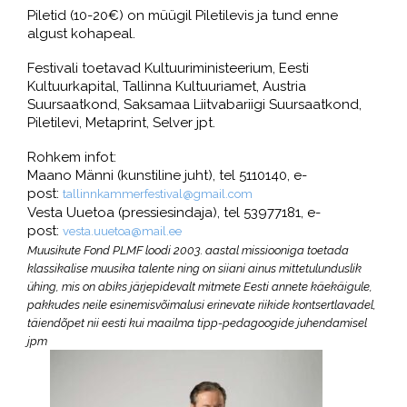
Piletid (10-20€) on müügil Piletilevis ja tund enne
algust kohapeal.
Festivali toetavad Kultuuriministeerium, Eesti
Kultuurkapital, Tallinna Kultuuriamet, Austria
Suursaatkond, Saksamaa Liitvabariigi Suursaatkond,
Piletilevi, Metaprint, Selver jpt.
Rohkem infot:
Maano Männi (kunstiline juht), tel 5110140, e-
post:
tallinnkammerfestival@gmail.
com
Vesta Uuetoa (pressiesindaja), tel 53977181, e-
post:
vesta.uuetoa@mail.ee
Muusikute Fond PLMF loodi 2003. aastal missiooniga toetada
klassikalise muusika talente ning on siiani ainus mittetulunduslik
ühing, mis on abiks järjepidevalt mitmete Eesti annete käekäigule,
pakkudes neile esinemisvõimalusi erinevate riikide kontsertlavadel,
täiendõpet nii eesti kui maailma tipp-pedagoogide juhendamisel
jpm