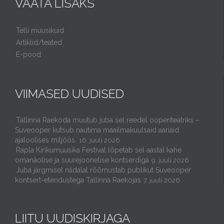
VAATA LISAKS
Telli muusikuid
Artiklid/teated
E-pood
VIIMASED UUDISED
Tallinna Raekoda muutub juba sel reedel ooperiteatriks –
Suveooper kutsub nautima maailmakuulsaid aariaid
ajaloolises miljöös.
16. juuli 2026
Rapla Kirikumuusika Festival lõpetab sel aastal kahe
omanäolise ja suurejoonelise kontserdiga
9. juuli 2026
Juba järgmisel nädalal rõõmustab publikut Suveooper
kontsert-etendustega Tallinna Raekojas
7. juuli 2026
LIITU UUDISKIRJAGA