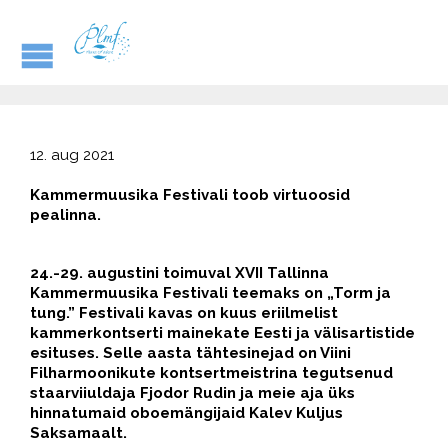
12. aug 2021
Kammermuusika Festivali toob virtuoosid
pealinna.
24.-29. augustini toimuval XVII Tallinna
Kammermuusika Festivali teemaks on „Torm ja
tung.” Festivali kavas on kuus eriilmelist
kammerkontserti mainekate Eesti ja välisartistide
esituses. Selle aasta tähtesinejad on Viini
Filharmoonikute kontsertmeistrina tegutsenud
staarviiuldaja Fjodor Rudin ja meie aja üks
hinnatumaid oboemängijaid Kalev Kuljus
Saksamaalt.