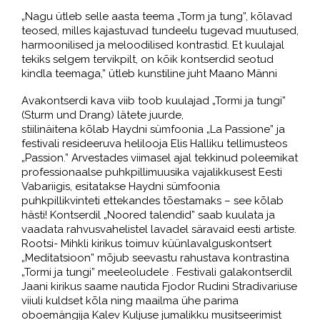
„Nagu ütleb selle aasta teema „Torm ja tung”, kõlavad
teosed, milles kajastuvad tundeelu tugevad muutused,
harmoonilised ja meloodilised kontrastid. Et kuulajal
tekiks selgem tervikpilt, on kõik kontserdid seotud
kindla teemaga,” ütleb kunstiline juht Maano Männi
Avakontserdi kava viib toob kuulajad „Tormi ja tungi”
(Sturm und Drang) lätete juurde,
stiilinäitena kõlab Haydni sümfoonia „La Passione” ja
festivali resideeruva helilooja Elis Halliku tellimusteos
„Passion.” Arvestades viimasel ajal tekkinud poleemikat
professionaalse puhkpillimuusika vajalikkusest Eesti
Vabariigis, esitatakse Haydni sümfoonia
puhkpillikvinteti ettekandes tõestamaks – see kõlab
hästi! Kontserdil „Noored talendid” saab kuulata ja
vaadata rahvusvahelistel lavadel säravaid eesti artiste.
Rootsi- Mihkli kirikus toimuv küünlavalguskontsert
„Meditatsioon” mõjub seevastu rahustava kontrastina
„Tormi ja tungi” meeleoludele . Festivali galakontserdil
Jaani kirikus saame nautida Fjodor Rudini Stradivariuse
viiuli kuldset kõla ning maailma ühe parima
oboemängija Kalev Kuljuse jumalikku musitseerimist