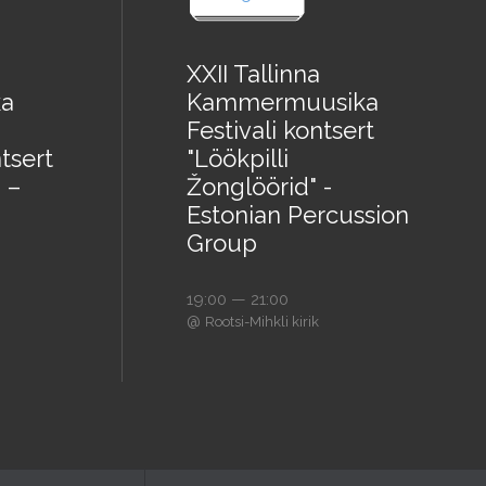
XXII Tallinna
a
Kammermuusika
Festivali kontsert
tsert
"Löökpilli
 –
Žonglöörid" -
Estonian Percussion
Group
19:00 — 21:00
@
Rootsi-Mihkli kirik