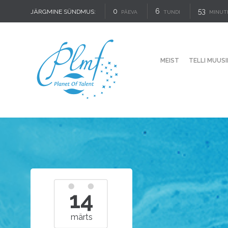
0
6
53
JÄRGMINE SÜNDMUS:
PÄEVA
TUNDI
MINUT
MEIST
TELLI MUUSI
14
märts