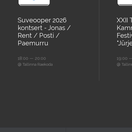
Suveooper 2026
XXII 
kontsert - Jonas /
Kam
Rent / Posti /
Festi
Paemurru
"Jürj
18:00 — 20:00
19:00 —
@
@
Tallinna Raekoda
Talli