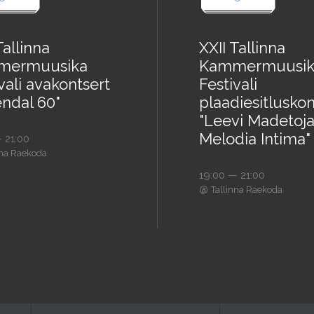
Tallinna
XXII Tallinna
mermuusika
Kammermuusik
vali avakontsert
Festivali
endal 60"
plaadiesitluskon
"Leevi Madetoja
Melodia Intima"
 21:00
nna Raekoda
19:00 — 21:00
@
Tallinna Raekoda