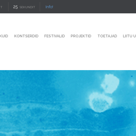
24
Info!
IT
SEKUNDIT
KUID
KONTSERDID
FESTIVALID
PROJEKTID
TOETAJAD
LIITU 