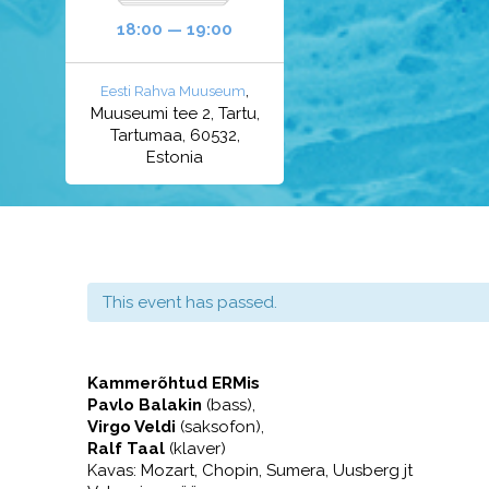
18:00 — 19:00
,
Eesti Rahva Muuseum
Muuseumi tee 2, Tartu,
Tartumaa, 60532,
Estonia
This event has passed.
Kammerõhtud ERMis
Pavlo Balakin
(bass),
Virgo Veldi
(saksofon)
,
Ralf Taal
(klaver)
Kavas: Mozart, Chopin, Sumera, Uusberg jt