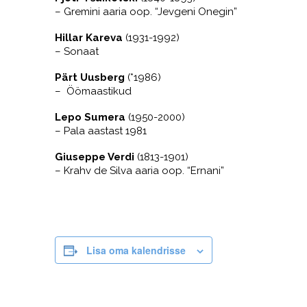
– Gremini aaria oop. “Jevgeni Onegin”
Hillar Kareva
(1931-1992)
– Sonaat
Pärt Uusberg
(*1986)
– Öömaastikud
Lepo Sumera
(1950-2000)
– Pala aastast 1981
Giuseppe Verdi
(1813-1901)
– Krahv de Silva aaria oop. “Ernani”
Lisa oma kalendrisse