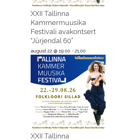
XXII Tallinna
Kammermuusika
Festivali avakontsert
“Jürjendal 60”
august 22 @ 19:00
-
21:00
XXII Tallinna