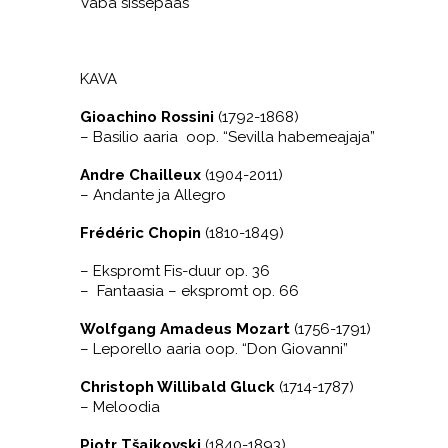
Vaba sissepääs
KAVA
Gioachino Rossini
(1792-1868)
– Basilio aaria oop. “Sevilla habemeajaja”
Andre Chailleux
(1904-2011)
– Andante ja Allegro
Frédéric Chopin
(1810-1849)
– Ekspromt Fis-duur op. 36
– Fantaasia – ekspromt op. 66
Wolfgang Amadeus Mozart
(1756-1791)
– Leporello aaria oop. “Don Giovanni”
Christoph Willibald Gluck
(1714-1787)
– Meloodia
Pjotr Tšaikovski
(1840-1893)