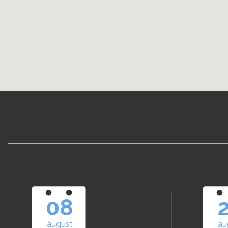
08
august
au