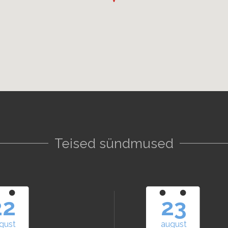
Teised sündmused
22
23
gust
august