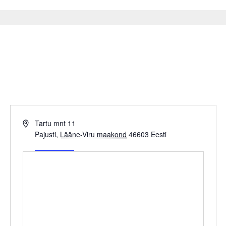
Pajusti Klubi
« All Sündmused
Address
Tartu mnt 11
Pajusti
,
Lääne-Viru maakond
46603
Eesti
Get Directions