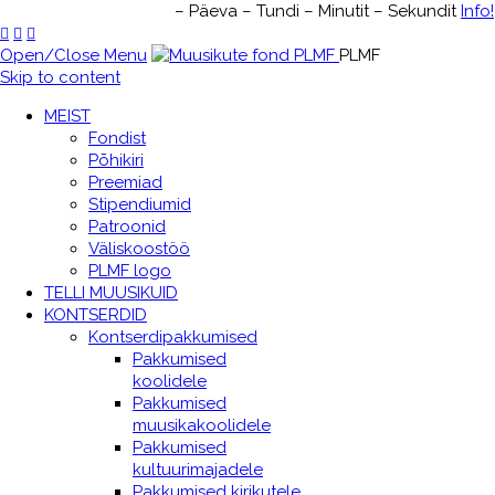
JÄRGMINE SÜNDMUS:
–
Päeva
–
Tundi
–
Minutit
–
Sekundit
Info!



Open/Close Menu
PLMF
Skip to content
MEIST
Fondist
Põhikiri
Preemiad
Stipendiumid
Patroonid
Väliskoostöö
PLMF logo
TELLI MUUSIKUID
KONTSERDID
Kontserdipakkumised
Pakkumised
koolidele
Pakkumised
muusikakoolidele
Pakkumised
kultuurimajadele
Pakkumised kirikutele