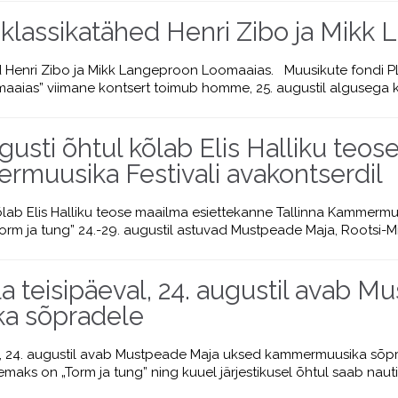
klassikatähed Henri Zibo ja Mikk
 Henri Zibo ja Mikk Langeproon Loomaaias. Muusikute fondi PLM
aias” viimane kontsert toimub homme, 25. augustil algusega k
usti õhtul kõlab Elis Halliku teo
rmuusika Festivali avakontserdil
ab Elis Halliku teose maailma esiettekanne Tallinna Kammermuusi
rm ja tung” 24.-29. augustil astuvad Mustpeade Maja, Rootsi-Mihk
a teisipäeval, 24. augustil avab 
a sõpradele
, 24. augustil avab Mustpeade Maja uksed kammermuusika sõprade
maks on „Torm ja tung” ning kuuel järjestikusel õhtul saab naut