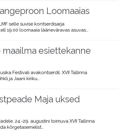
 Langeproon Loomaaias
F selle suvise kontserdisarja
ell 19.00 loomaaia lääneväravas asuvas…
se maailma esiettekanne
ka Festivali avakontserdil. XVII Tallinna
li ja Jaani kiriku…
Mustpeade Maja uksed
le. 24.-29. augustini toimuva XVII Tallinna
ida kõrgetasemelist…