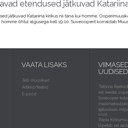
avad etendused jätkuvad Katariina 
d jätkuvad Katariina kirikus nii täna kui homme. Ooperimuusika
 kui homme õhtul algusega kell 19.00. Suveooperit korraldab Muu
VAATA LISAKS
VIIMASE
UUDISED
Telli muusikuid
Tallinna Raeko
Artiklid/teated
sel reedel ooper
E-pood
Suveooper kuts
maailmakuulsaid
ajaloolises milj
2026
Rapla Kirikumuu
lõpetab sel aast