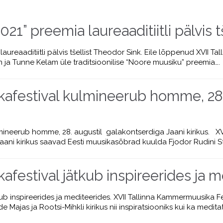
21” preemia laureaaditiitli pälvis 
ureaaditiitli pälvis tšellist Theodor Sink. Eile lõppenud XVII Tal
n ja Tunne Kelam üle traditsioonilise “Noore muusiku” preemia….
festival kulmineerub homme, 28. 
neerub homme, 28. augustil galakontserdiga Jaani kirikus. XVI
Jaani kirikus saavad Eesti muusikasõbrad kuulda Fjodor Rudini Str
estival jätkub inspireerides ja m
b inspireerides ja mediteerides. XVII Tallinna Kammermuusika F
e Majas ja Rootsi-Mihkli kirikus nii inspiratsiooniks kui ka meditat