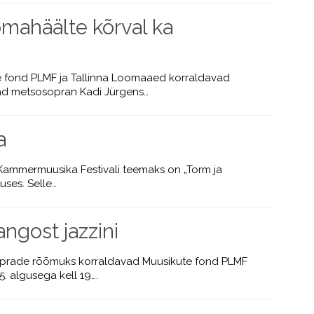
omahäälte kõrval ka
ute fond PLMF ja Tallinna Loomaaed korraldavad
evad metsosopran Kadi Jürgens…
a
a Kammermuusika Festivali teemaks on „Torm ja
tuses. Selle…
ngost jazzini
sõprade rõõmuks korraldavad Muusikute fond PLMF
. algusega kell 19….