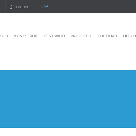
2
Info!
SEKUNDIT
KUID
KONTSERDID
FESTIVALID
PROJEKTID
TOETAJAD
LIITU 