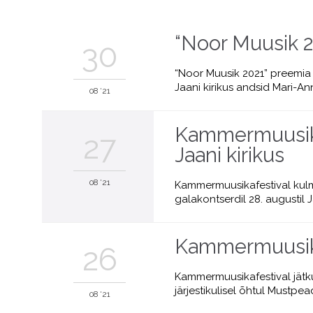
“Noor Muusik 20
30
“Noor Muusik 2021” preemia la
Jaani kirikus andsid Mari-An
08 '21
Kammermuusika
27
Jaani kirikus
08 '21
Kammermuusikafestival kulmi
galakontserdil 28. augustil 
Kammermuusikaf
26
Kammermuusikafestival jätku
järjestikulisel õhtul Mustpead
08 '21