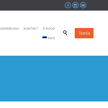



Skip
UUDISKIRJAGA
KONTAKT
E-POOD
to

Toeta
content
Eesti