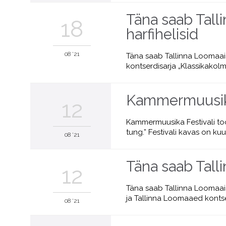
Täna saab Tall
18
harfihelisid
08 '21
Täna saab Tallinna Loomaaia
kontserdisarja „Klassikakol
Kammermuusika 
12
Kammermuusika Festivali too
tung.” Festivali kavas on kuu
08 '21
Täna saab Tall
12
Täna saab Tallinna Loomaai
ja Tallinna Loomaaed kontse
08 '21