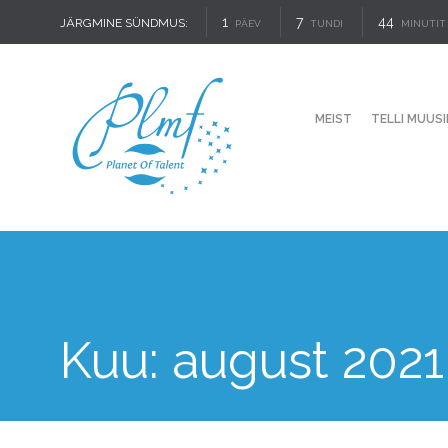
1
7
44
JÄRGMINE SÜNDMUS:
PÄEV
TUNDI
MINUTIT
MEIST
TELLI MUUSI
Kuu:
august 2021