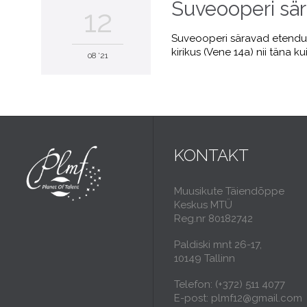
Suveooperi sär
12
Suveooperi säravad etenduse
kirikus (Vene 14a) nii täna
08 '21
KONTAKT
Muusikute Täiendõppe
Keskus MTÜ
Reg.nr 80182742
Paldiski mnt 26-17,
10149 Tallinn
Telefon: (+372) 511 4077
E-post: plmf12@gmail.com