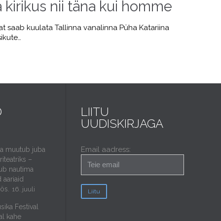
kirikus nii täna kui homme
t saab kuulata Tallinna vanalinna Püha Katariina
sikute…
D
LIITU
UUDISKIRJAGA
Email aadress:
da muutub juba
iteatriks –
ub nautima
 aariaid
öös.
16. juuli
sika Festival
al kahe