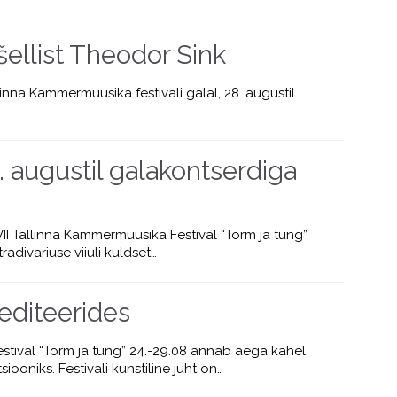
tšellist Theodor Sink
linna Kammermuusika festivali galal, 28. augustil
augustil galakontserdiga
I Tallinna Kammermuusika Festival “Torm ja tung”
adivariuse viiuli kuldset…
editeerides
estival “Torm ja tung” 24.-29.08 annab aega kahel
siooniks. Festivali kunstiline juht on…