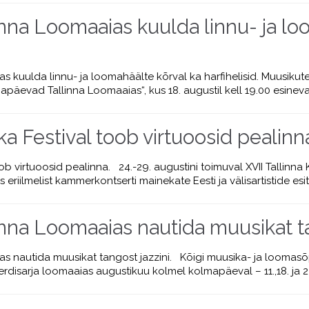
inna Loomaaias kuulda linnu- ja lo
s kuulda linnu- ja loomahäälte kõrval ka harfihelisid. Muusik
mapäevad Tallinna Loomaaias“, kus 18. augustil kell 19.00 esin
Festival toob virtuoosid pealinn
b virtuoosid pealinna. 24.-29. augustini toimuval XVII Tallinn
s eriilmelist kammerkontserti mainekate Eesti ja välisartistide esi
inna Loomaaias nautida muusikat ta
as nautida muusikat tangost jazzini. Kõigi muusika- ja looma
rdisarja loomaaias augustikuu kolmel kolmapäeval – 11.,18. ja 25