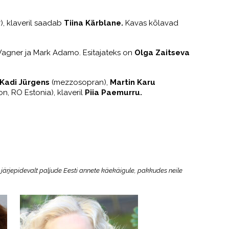
), klaveril saadab
Tiina Kärblane.
Kavas kõlavad
, Wagner ja Mark Adamo. Esitajateks on
Olga Zaitseva
Kadi Jürgens
(mezzosopran),
Martin Karu
on, RO Estonia), klaveril
Piia Paemurru.
 järjepidevalt paljude Eesti annete käekäigule, pakkudes neile