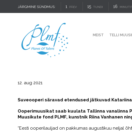
1
15
16
JÄRGMINE SÜNDMUS:
PÄEV
TUNDI
MINUTI
MEIST
TELLI MUUSI
12. aug 2021
Suveooperi säravad etendused jätkuvad Katariina 
Ooperimuusikat saab kuulata Tallinna vanalinna Pü
Muusikute fond PLMF, kunstnik Riina Vanhanen ning 
“Eesti ooperilauljad on pakkumas augustikuu neljal õhtul