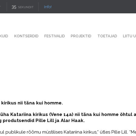
34
Info!
T
SEKUNDIT
KUID
KONTSERDID
FESTIVALID
PROJEKTID
TOETAJAD
LIITU 
kirikus nii täna kui homme.
ha Katariina kirikus (Vene 14a) nii täna kui homme õhtul 
produtsendid Pille Lill ja Alar Haak.
 publikule rõõmu müstilises Katariina kirikus,“ ütles Pille Lill. 