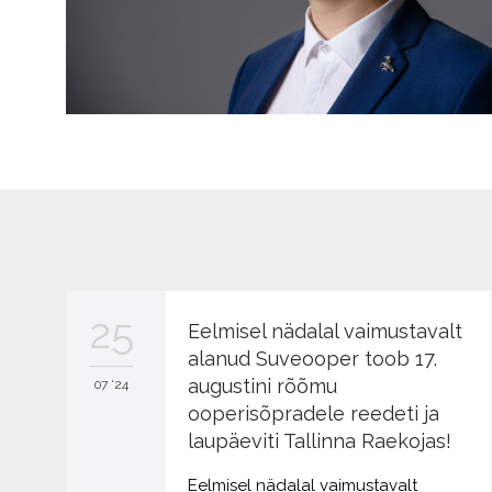
25
Eelmisel nädalal vaimustavalt
alanud Suveooper toob 17.
augustini rõõmu
07 '24
ooperisõpradele reedeti ja
laupäeviti Tallinna Raekojas!
Eelmisel nädalal vaimustavalt