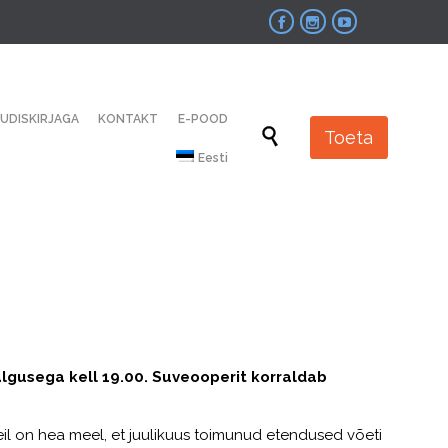



Skip
UUDISKIRJAGA
KONTAKT
E-POOD
to

Toeta
content
Eesti
algusega kell 19.00. Suveooperit korraldab
“Meil on hea meel, et juulikuus toimunud etendused võeti