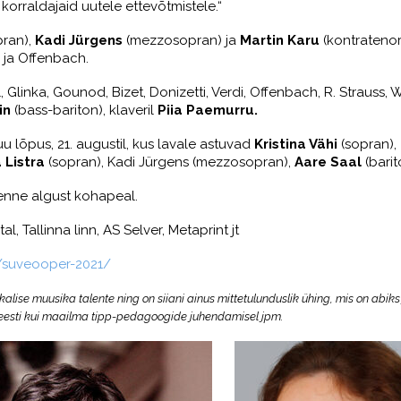
 korraldajaid uutele ettevõtmistele.“
pran),
Kadi Jürgens
(mezzosopran) ja
Martin Karu
(kontratenor
i ja Offenbach.
 Glinka, Gounod, Bizet, Donizetti, Verdi, Offenbach, R. Strauss
in
(bass-bariton), klaveril
Piia Paemurru.
lõpus, 21. augustil, kus lavale astuvad
Kristina Vähi
(sopran),
 Listra
(sopran), Kadi Jürgens (mezzosopran),
Aare Saal
(barit
 enne algust kohapeal.
, Tallinna linn, AS Selver, Metaprint jt
/suveooper-2021/
lise muusika talente ning on siiani ainus mittetulunduslik ühing, mis on abiks
ii eesti kui maailma tipp-pedagoogide juhendamisel jpm.