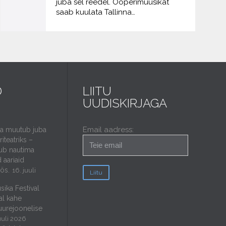
juba sel reedel. Ooperimuusikat
saab kuulata Tallinna…
D
LIITU
UUDISKIRJAGA
Email aadress:
da muutub juba
iteatriks –
ub nautima
 aariaid
öös.
16. juuli
sika Festival
al kahe
uurejoonelise
uuli 2026