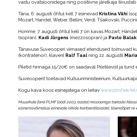
vastu ovatsioonidega ning positiivne järelkaja tiivustab
Täna, 6. augusti õhtul kell 7 esinevad
Kristina Vähi
(so
Mozart, Handel, Weber, Bellini, Verdi, Tšaikovski, Puccin
Homme, 7. augusti õhtul kell 7 on kavas Mozart, Händel,
(sopran),
Kadi Jürgens
(mezzosopran) ja
Pavlo Balak
Tänavuse Suveooperi viimased etendused toimuvad kuu 
(kontratenor), klaveril
Ralf Taal
ning 22. augustil
Maria
Piletid hinnaga 15/20€ on saadaval Piletilevist ja tund
Suveooperit toetavad Kultuuriministeerium, Kultuurkapital
Kogu kava koos esinejatega on leitav
www.plmf.ee/et
Muusikute fond PLMF loodi 2003. aastal missiooniga toetada klassika
esinemisvõimalusi erinevate riikide kontserdilavadel, täiendõpet n