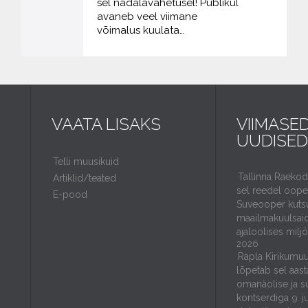
sel nädalavahetusel! Publikul
avaneb veel viimane
võimalus kuulata…
VAATA LISAKS
VIIMASE
UUDISED
Telli muusikuid
Tallinna Raeko
Artiklid/teated
sel reedel ooper
E-pood
Suveooper kuts
maailmakuulsaid
ajaloolises milj
2026
Rapla Kirikumuu
lõpetab sel aast
omanäolise ja s
kontserdiga
9. j