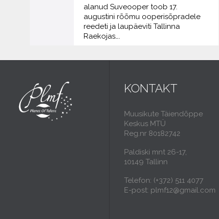
alanud Suveooper toob 17.
augustini rõõmu ooperisõpradele
reedeti ja laupäeviti Tallinna
Raekojas….
KONTAKT
Muusikute Täiendõppe
Keskus MTÜ
Reg.nr 80182742
Paldiski mnt 26-17,
10149 Tallinn
Telefon: (+372) 511 4077
E-post: plmf12@gmail.com