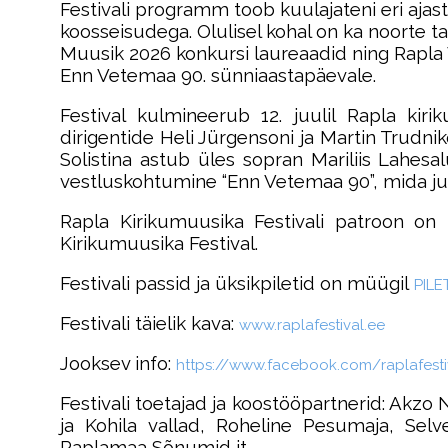
Festivali programm toob kuulajateni eri ajas
koosseisudega. Olulisel kohal on ka noorte ta
Muusik 2026 konkursi laureaadid ning Rapla Ve
Enn Vetemaa 90. sünniaastapäevale.
Festival kulmineerub 12. juulil Rapla ki
dirigentide Heli Jürgensoni ja Martin Trudnik
Solistina astub üles sopran Mariliis Lahesal
vestluskohtumine “Enn Vetemaa 90”, mida ju
Rapla Kirikumuusika Festivali patroon o
Kirikumuusika Festival.
Festivali passid ja üksikpiletid on müügil
PILE
Festivali täielik kava:
www.raplafestival.ee
Jooksev info:
https://www.facebook.
com/raplafesti
Festivali toetajad ja koostööpartnerid: Akzo 
ja Kohila vallad, Roheline Pesumaja, Selv
Raplamaa Sõnumid jt.