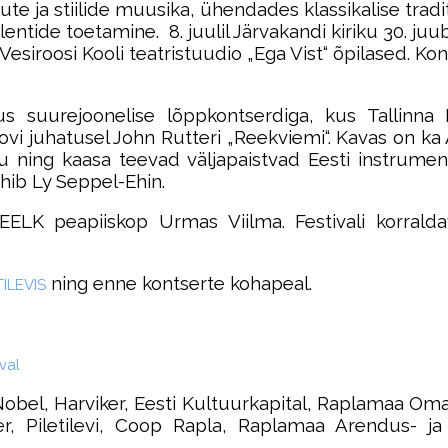
tute ja stiilide muusika, ühendades klassikalise tra
lentide toetamine. 8. juulil Järvakandi kiriku 30. j
siroosi Kooli teatristuudio „Ega Vist“ õpilased. Kon
rikus suurejoonelise lõppkontserdiga, kus Tallin
ovi juhatusel John Rutteri „Reekviemi“. Kavas on ka 
u ning kaasa teevad väljapaistvad Eesti instrumenta
hib Ly Seppel-Ehin.
n EELK peapiiskop Urmas Viilma. Festivali korr
ning enne kontserte kohapeal.
TILEVIS
val
Nobel, Harviker, Eesti Kultuurkapital, Raplamaa Oma
er, Piletilevi, Coop Rapla, Raplamaa Arendus- ja 