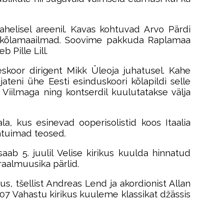
ahelisel areenil. Kavas kohtuvad Arvo Pärdi
kad kõlamaailmad. Soovime pakkuda Raplamaa
 Pille Lill.
eeskoor dirigent Mikk Üleoja juhatusel. Kahe
ateni ühe Eesti esinduskoori kõlapildi selle
Viilmaga ning kontserdil kuulutatakse välja
a, kus esinevad ooperisolistid koos Itaalia
tatuimad teosed.
aab 5. juulil Velise kirikus kuulda hinnatud
raalmuusika pärlid.
 tšellist Andreas Lend ja akordionist Allan
.07 Vahastu kirikus kuuleme klassikat džässis