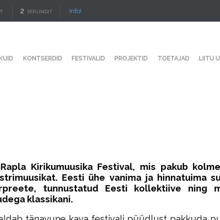
1
Info!
T
SECOND
KUID
KONTSERDID
FESTIVALID
PROJEKTID
TOETAJAD
LIITU 
IV Rapla Kirikumuusika Festival, mis pakub kolm
trimuusikat. Eesti ühe vanima ja hinnatuima su
reete, tunnustatud Eesti kollektiive ning m
udega klassikani.
peegeldab tänavune kava festivali püüdlust pakkuda p