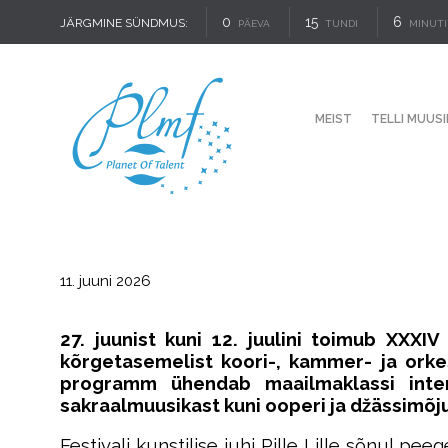
0
15
6
JÄRGMINE SÜNDMUS:
PÄEVA
TUNDI
MINUTI
MEIST
TELLI MUUSI
11. juuni 2026
27. juunist kuni 12. juulini toimub XXX
kõrgetasemelist koori-, kammer- ja orkes
programm ühendab maailmaklassi interp
sakraalmuusikast kuni ooperi ja džässimõj
Festivali kunstilise juhi Pille Lille sõnul 