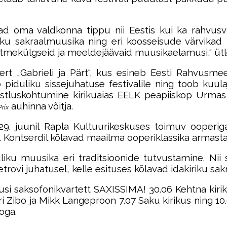
vad oma valdkonna tippu nii Eestis kui ka rahvusv
iriku sakraalmuusika ning eri koosseisude värvi
itmekülgseid ja meeldejäävaid muusikaelamusi,“ ütleb
tsert „Gabrieli ja Pärt“, kus esineb Eesti Rahvusm
iduliku sissejuhatuse festivalile ning toob kuulaj
vestluskohtumine kirikuaias EELK peapiiskop Urmas 
auhinna võitja.
rix
. juunil Rapla Kultuurikeskuses toimuv ooperigal
a. Kontserdil kõlavad maailma ooperiklassika armas
liku muusika eri traditsioonide tutvustamine. Nii s
trovi juhatusel, kelle esituses kõlavad idakiriku sak
saksofonikvartett SAXISSIMA! 30.06 Kehtna kirikus,
ri Zibo ja Mikk Langeproon 7.07 Saku kirikus ning 10
oga.