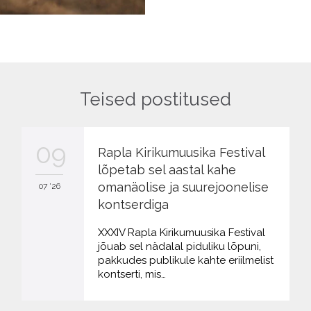
Teised postitused
09
Rapla Kirikumuusika Festival
lõpetab sel aastal kahe
omanäolise ja suurejoonelise
07 '26
kontserdiga
XXXIV Rapla Kirikumuusika Festival
jõuab sel nädalal piduliku lõpuni,
pakkudes publikule kahte eriilmelist
kontserti, mis…