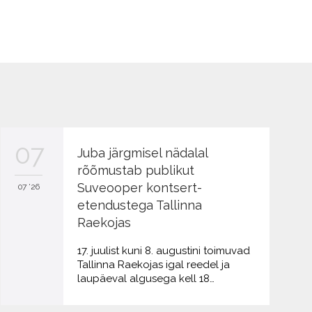
07
Juba järgmisel nädalal
rõõmustab publikut
Suveooper kontsert-
07 '26
etendustega Tallinna
Raekojas
17. juulist kuni 8. augustini toimuvad
Tallinna Raekojas igal reedel ja
laupäeval algusega kell 18…