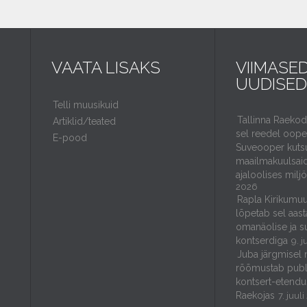
VAATA LISAKS
VIIMASE
UUDISED
Telli muusikuid
Tallinna Raeko
Artiklid/teated
sel reedel ooper
E-pood
Suveooper kuts
maailmakuulsaid
ajaloolises milj
2026
Rapla Kirikumuu
lõpetab sel aast
omanäolise ja s
kontserdiga
9. j
Juba järgmisel 
rõõmustab publ
kontsert-etendu
Raekojas
7. juul