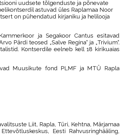
ditsiooni uudsete tõlgenduste ja põnevate
uubelikontserdil astuvad üles Raplamaa Noor
tsert on pühendatud kirjaniku ja helilooja
na Kammerkoor ja Segakoor Cantus esitavad
Arvo Pärdi teosed „Salve Regina“ ja „Trivium“.
listid. Kontserdile eelneb kell 18 kirikuaias
aldavad Muusikute fond PLMF ja MTÜ Rapla
valitsuste Liit, Rapla, Türi, Kehtna, Märjamaa
Ettevõtluskeskus, Eesti Rahvusringhääling,