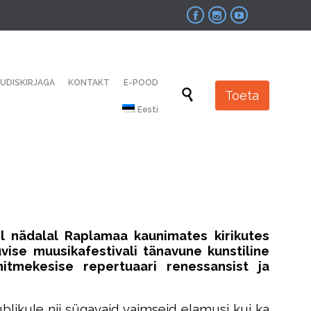



Skip
UUDISKIRJAGA
KONTAKT
E-POOD
to

Toeta
content
Eesti
el nädalal Raplamaa kaunimates kirikutes
vise muusikafestivali tänavune kunstiline
itmekesise repertuaari renessansist ja
ublikule nii sügavaid vaimseid elamusi kui ka