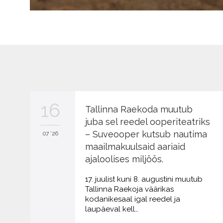
16
Tallinna Raekoda muutub
juba sel reedel ooperiteatriks
– Suveooper kutsub nautima
07 '26
maailmakuulsaid aariaid
ajaloolises miljöös.
17. juulist kuni 8. augustini muutub
Tallinna Raekoja väärikas
kodanikesaal igal reedel ja
laupäeval kell…