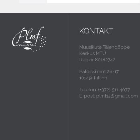
KONTAKT
Muusikute Täiendõppe
Keskus MTÜ
Reg.nr 80182742
Paldiski mnt 26-17,
10149 Tallinn
Telefon: (+372) 511 4077
E-post: plmf12@gmail.com