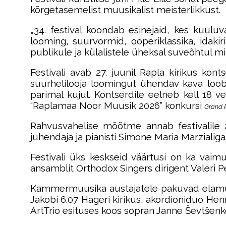
kõrgetasemelist muusikalist meisterlikkust.
„34. festival koondab esinejaid, kes kuulu
looming, suurvormid, ooperiklassika, idak
publikule ja külalistele üheksal suveõhtul m
Festivali avab 27. juunil Rapla kirikus kon
suurhelilooja loomingut ühendav kava loob p
parimal kujul. Kontserdile eelneb kell 18 
“Raplamaa Noor Muusik 2026” konkursi
Grand P
Rahvusvahelise mõõtme annab festivalile 29
juhendaja ja pianisti Simone Maria Marzialig
Festivali üks keskseid väärtusi on ka vaimu
ansamblit Orthodox Singers dirigent Valeri Pe
Kammermuusika austajatele pakuvad elamusi 
Jakobi 6.07 Hageri kirikus, akordioniduo Hen
ArtTrio esituses koos sopran Janne Ševtšenk