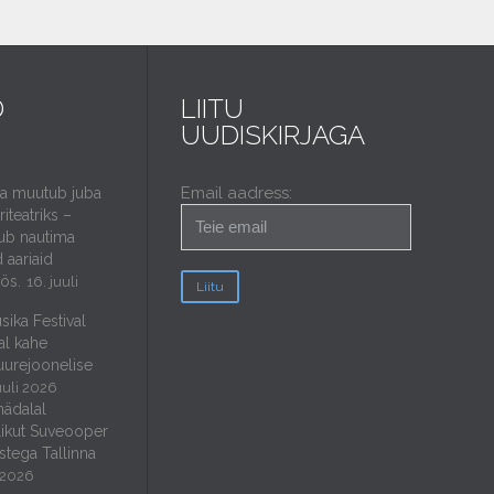
D
LIITU
UUDISKIRJAGA
Email aadress:
da muutub juba
iteatriks –
ub nautima
 aariaid
öös.
16. juuli
sika Festival
al kahe
uurejoonelise
uuli 2026
nädalal
ikut Suveooper
stega Tallinna
i 2026