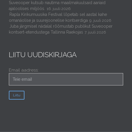
Suveooper kutsub nautima maailmakuulsaid aariaid
ajaloolises miljöös.
16. juuli 2026
Rapla Kirikumuusika Festival lõpetab sel aastal kahe
omanäolise ja suurejoonelise kontserdiga
9. juuli 2026
Juba järgmisel nädalal rõõmustab publikut Suveooper
kontsert-etendustega Tallinna Raekojas
7. juuli 2026
LIITU UUDISKIRJAGA
Email aadress: