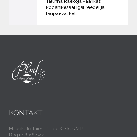
Tallinna Raekoja väärikas
kodanikesaal igal reedel ja
laupäeval kell…
KONTAKT
Muusikute Täiendõppe Keskus MTÜ
Reg.nr 80182742