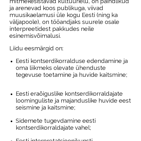
mitmekesistavad kultuurielu, on paindlikud
ja arenevad koos publikuga, viivad
muusikaelamusi üle kogu Eesti (ning ka
väljapoole), on tööandjaks suurele osale
interpreetidest pakkudes neile
esinemisvõimalusi.
Liidu eesmärgid on:
Eesti kontserdikorralduse edendamine ja
oma liikmeks olevate ühenduste
tegevuse toetamine ja huvide kaitsmine;
Eesti eraõiguslike kontserdikorraldajate
loominguliste ja majanduslike huvide eest
seismine ja kaitsmine;
Sidemete tugevdamine eesti
kontserdikorraldajate vahel;
Eesti interpretatsioonikunsti