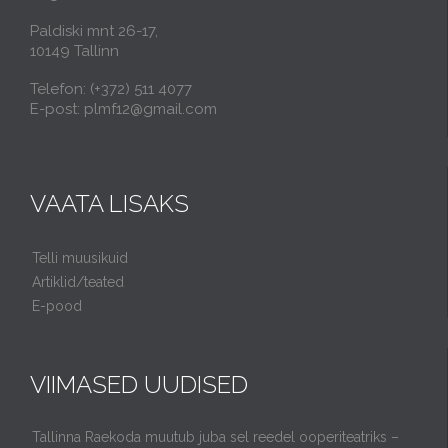
Paldiski mnt 26-17,
10149 Tallinn
Telefon: (+372) 511 4077
E-post: plmf12@gmail.com
VAATA LISAKS
Telli muusikuid
Artiklid/teated
E-pood
VIIMASED UUDISED
Tallinna Raekoda muutub juba sel reedel ooperiteatriks –