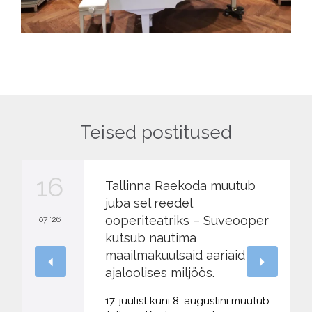
Teised postitused
16
Tallinna Raekoda muutub
juba sel reedel
ooperiteatriks – Suveooper
07 '26
kutsub nautima
maailmakuulsaid aariaid
ajaloolises miljöös.
17. juulist kuni 8. augustini muutub