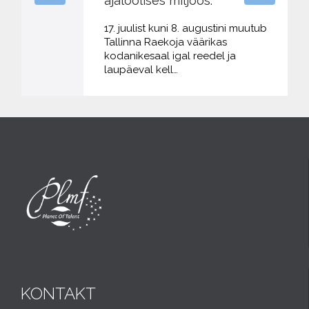
ajaloolises miljöös.
17. juulist kuni 8. augustini muutub
Tallinna Raekoja väärikas
kodanikesaal igal reedel ja
laupäeval kell…
KONTAKT