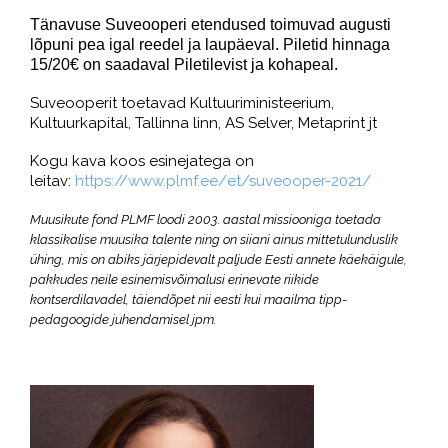
Tänavuse Suveooperi etendused toimuvad augusti
lõpuni pea igal reedel ja laupäeval. Piletid hinnaga
15/20€ on saadaval Piletilevist ja kohapeal.
Suveooperit toetavad Kultuuriministeerium,
Kultuurkapital, Tallinna linn, AS Selver, Metaprint jt
Kogu kava koos esinejatega on
leitav:
https://www.plmf.ee/
et/suveooper-2021/
Muusikute fond PLMF loodi 2003. aastal missiooniga toetada
klassikalise muusika talente ning on siiani ainus mittetulunduslik
ühing, mis on abiks järjepidevalt paljude Eesti annete käekäigule,
pakkudes neile esinemisvõimalusi erinevate riikide
kontserdilavadel, täiendõpet nii eesti kui maailma tipp-
pedagoogide juhendamisel jpm.