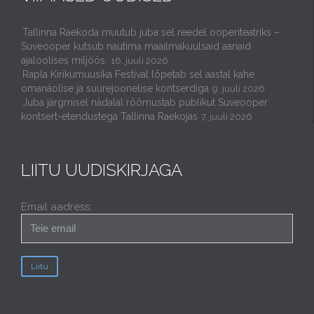
Tallinna Raekoda muutub juba sel reedel ooperiteatriks –
Suveooper kutsub nautima maailmakuulsaid aariaid
ajaloolises miljöös.
16. juuli 2026
Rapla Kirikumuusika Festival lõpetab sel aastal kahe
omanäolise ja suurejoonelise kontserdiga
9. juuli 2026
Juba järgmisel nädalal rõõmustab publikut Suveooper
kontsert-etendustega Tallinna Raekojas
7. juuli 2026
LIITU UUDISKIRJAGA
Email aadress: