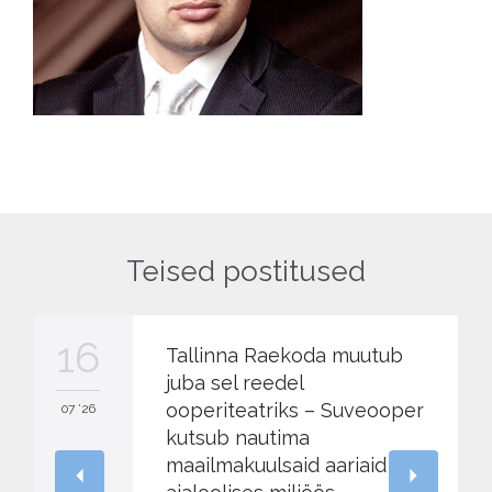
Teised postitused
16
Tallinna Raekoda muutub
juba sel reedel
ooperiteatriks – Suveooper
07 '26
kutsub nautima
maailmakuulsaid aariaid