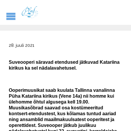
28. juuli 2021
Suveooperi säravad etendused jätkuvad Katariina
kirikus
ka sel nädalavahetusel.
Ooperimuusikat saab kuulata Tallinna vanalinna
Püha Katariina kirikus (Vene 14a) nii homme kui
ülehomme õhtul algusega kell 19.00.
Muusika
sõbrad saavad osa kostümeeritud
kontsert-etendustest, kus kõlamas tuntud aariad
ning ansamblid maailmakuulsatest ooperitest ja
operettidest.
Suveooper jätkub juulikuu