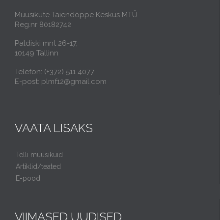
Muusikute Täiendõppe Keskus MTÜ
Reg.nr 80182742
Paldiski mnt 26-17,
10149 Tallinn
Telefon: (+372) 511 4077
E-post: plmf12@gmail.com
VAATA LISAKS
Telli muusikuid
Artiklid/teated
E-pood
VIIMASED UUDISED