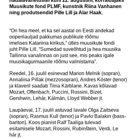
nädalavahetustel kuni 22. augustini, korraldajaks
Muusikute fond PLMF, kunstnik Riina Vanhanen
ning produtsendid Pille Lill ja Alar Haak.
“On hea meel, et ka sel aastal on Eesti andekad
ooperilauljad pakkumas publikule rõõmu
imelises Katariina kirikus,“ ütles muusikute fondi
juht Pille Lill. “Sumedad suveõhtud ja hea muusika
Tallinna vanalinnas on just see, mis peaks igale
muusikagurmaanile rõõmu valmistama”.
Reedel, 16. juulil esinevad Marion Melnik (sopran),
Annaliisa Pillak (mezzosopran), Andres Köster (tenor)
ja klaveril saadab Tiina Kärblane. Kavas kõlavad
Mozart, Offenbach, Puccini, Rossini, Bizet,
Gershwin, Lehár, Kálmán, Lloyd Webber jt.
Laupäeval, 17. juulil astuvad lavale Olga Zaitseva
(sopran), Rasmus Kull (tenor) ja Pavlo Balakin (bass-
bariton). Koos pianist Ralf Taaliga tulevad
esitamisele Mozart, Rossini, Rubinštein, Verdi, Le
hár jt.