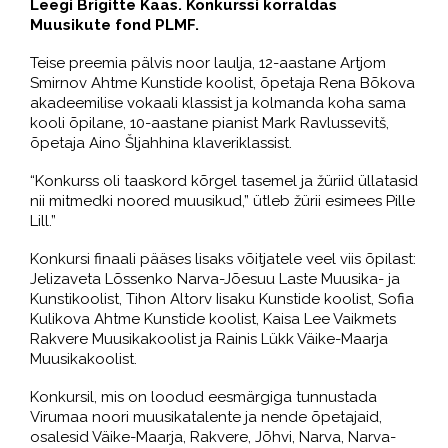
Leegi Brigitte Kaas. Konkurssi korraldas
Muusikute fond PLMF.
Teise preemia pälvis noor laulja, 12-aastane Artjom
Smirnov Ahtme Kunstide koolist, õpetaja Rena Bõkova
akadeemilise vokaali klassist ja kolmanda koha sama
kooli õpilane, 10-aastane pianist Mark Ravlussevitš,
õpetaja Aino Šljahhina klaveriklassist.
“Konkurss oli taaskord kõrgel tasemel ja žüriid üllatasid
nii mitmedki noored muusikud,” ütleb žürii esimees Pille
Lill.”
Konkursi finaali pääses lisaks võitjatele veel viis õpilast:
Jelizaveta Lõssenko Narva-Jõesuu Laste Muusika- ja
Kunstikoolist, Tihon Altorv Iisaku Kunstide koolist, Sofia
Kulikova Ahtme Kunstide koolist, Kaisa Lee Vaikmets
Rakvere Muusikakoolist ja Rainis Lükk Väike-Maarja
Muusikakoolist.
Konkursil, mis on loodud eesmärgiga tunnustada
Virumaa noori muusikatalente ja nende õpetajaid,
osalesid Väike-Maarja, Rakvere, Jõhvi, Narva, Narva-