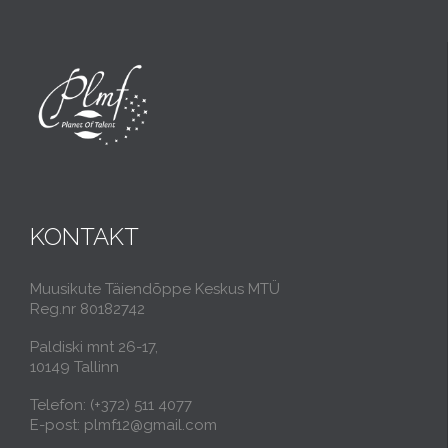
KONTAKT
Muusikute Täiendõppe Keskus MTÜ
Reg.nr 80182742
Paldiski mnt 26-17,
10149 Tallinn
Telefon: (+372) 511 4077
E-post: plmf12@gmail.com