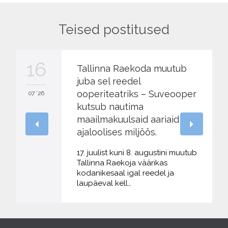
Teised postitused
16
Tallinna Raekoda muutub
juba sel reedel
ooperiteatriks – Suveooper
07 '26
kutsub nautima
maailmakuulsaid aariaid
ajaloolises miljöös.
17. juulist kuni 8. augustini muutub
Tallinna Raekoja väärikas
kodanikesaal igal reedel ja
laupäeval kell…