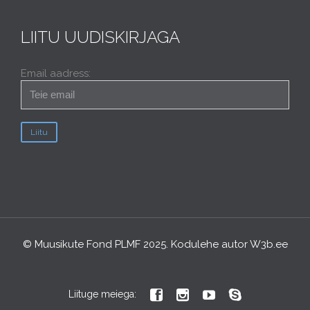
LIITU UUDISKIRJAGA
Email aadress:
© Muusikute Fond PLMF 2025. Kodulehe autor
W3b.ee




Liituge meiega: