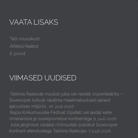
VAATA LISAKS
Telli muusikuid
Artiklid/teated
E-pood
VIIMASED UUDISED
Tallinna Raekoda muutub juba sel reedel ooperiteatriks –
Suveooper kutsub nautima maailmakuulsaid aariaid
ajaloolises miljöös.
16. juuli 2026
Rapla Kirikumuusika Festival lõpetab sel aastal kahe
omanäolise ja suurejoonelise kontserdiga
9. juuli 2026
Juba järgmisel nädalal rõõmustab publikut Suveooper
kontsert-etendustega Tallinna Raekojas
7. juuli 2026