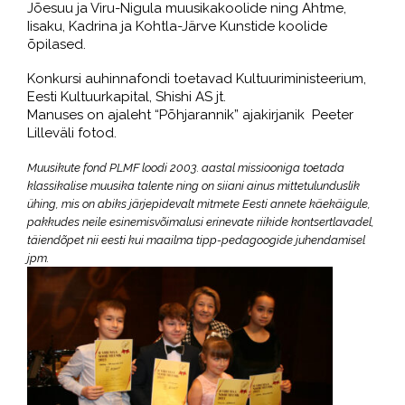
Jõesuu ja Viru-Nigula muusikakoolide ning Ahtme,
Iisaku, Kadrina ja Kohtla-Järve Kunstide koolide
õpilased.
Konkursi auhinnafondi toetavad Kultuuriministeerium,
Eesti Kultuurkapital, Shishi AS jt.
Manuses on ajaleht “Põhjarannik” ajakirjanik Peeter
Lilleväli fotod.
Muusikute fond PLMF loodi 2003. aastal missiooniga toetada
klassikalise muusika talente ning on siiani ainus mittetulunduslik
ühing, mis on abiks järjepidevalt mitmete Eesti annete käekäigule,
pakkudes neile esinemisvõimalusi erinevate riikide kontsertlavadel,
täiendõpet nii eesti kui maailma tipp-pedagoogide juhendamisel
jpm.