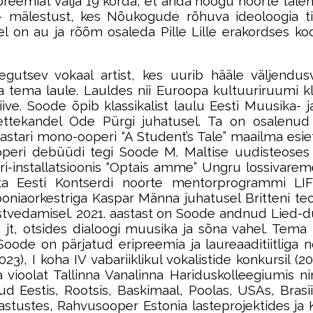
eemiat välja 19 korda, et anda hoogu noorte talen
i – mälestust, kes Nõukogude rõhuva ideoloogia 
rel on au ja rõõm osaleda Pille Lille erakordses
tsev vokaal artist, kes uurib hääle väljendusvõ
ja tema laule. Lauldes nii Euroopa kultuuriruumi k
ve. Soode õpib klassikalist laulu Eesti Muusika- 
ettekandel Ode Pürgi juhatusel. Ta on osalenud
 Nastari mono-ooperi “A Student’s Tale” maailma es
peri debüüdi tegi Soode M. Maltise uudisteoses 
i-installatsioonis “Optais amme” Ungru lossivaremet
 ta Eesti Kontserdi noorte mentorprogrammi LIF
fooniaorkestriga Kaspar Männa juhatusel Britteni teo
estvedamisel. 2021. aastast on Soode andnud Lied-
 jt, otsides dialoogi muusika ja sõna vahel. Tema
ode on pärjatud eripreemia ja laureaaditiitliga n
23), I koha IV vabariiklikul vokalistide konkursil (20
ja vioolat Tallinna Vanalinna Hariduskolleegiumis
ud Eestis, Rootsis, Baskimaal, Poolas, USAs, Brasi
vastustes, Rahvusooper Estonia lasteprojektides ja K