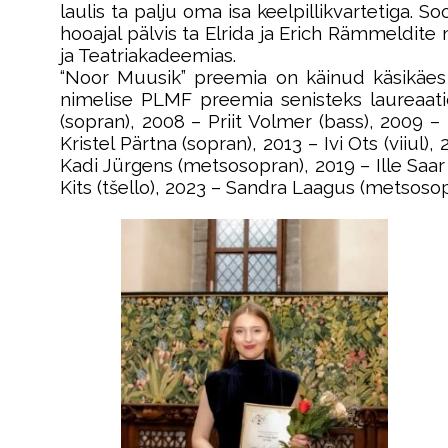
laulis ta palju oma isa keelpillikvartetiga.
hooajal pälvis ta Elrida ja Erich Rämmeldit
ja Teatriakadeemias.
“Noor Muusik” preemia on käinud käsikäes T
nimelise PLMF preemia senisteks laureaati
(sopran), 2008 – Priit Volmer (bass), 2009 –
Kristel Pärtna (sopran), 2013 – Ivi Ots (viiul
Kadi Jürgens (metsosopran), 2019 – Ille Saar
Kits (tšello), 2023 – Sandra Laagus (metsosopr