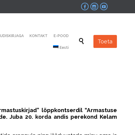



Skip
UUDISKIRJAGA
KONTAKT
E-POOD
to

Toeta
content
Eesti
rmastuskirjad” lõppkontserdil “Armastuse
de
. J
uba 20. korda andis p
erekond Kelam