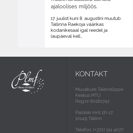
ajaloolises miljöös.
17. juulist kuni 8. augustini muutub
Tallinna Raekoja väärikas
kodanikesaal igal reedel ja
laupäeval kell…
KONTAKT
Muusikute Täiendõppe
Keskus MTÜ
Reg.nr 80182742
Paldiski mnt 26-17,
10149 Tallinn
Telefon: (+372) 511 4077