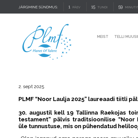
1
15
59
JÄRGMINE SÜNDMUS:
PÄEV
TUNDI
MINUTI
MEIST
TELLI MUUSI
2. sept 2025
PLMF “Noor Laulja 2025” laureaadi tiitli pä
30. augustil kell 19 Tallinna Raekojas t
testament” pälvis
traditsioonilise
“Noor
üle
t
unnustuse, mis on pühendatud helilooj