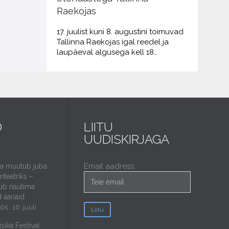
Raekojas
17. juulist kuni 8. augustini toimuvad
Tallinna Raekojas igal reedel ja
laupäeval algusega kell 18…
D
LIITU
UUDISKIRJAGA
Email aadress:
da muutub juba
iteatriks –
ub nautima
 aariaid
öös.
16. juuli
sika Festival