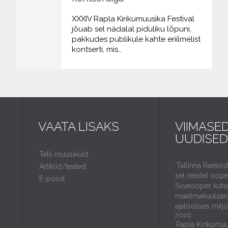
XXXIV Rapla Kirikumuusika Festival
jõuab sel nädalal piduliku lõpuni,
pakkudes publikule kahte eriilmelist
kontserti, mis…
VAATA LISAKS
VIIMASE
UUDISED
Telli muusikuid
Tallinna Raeko
Artiklid/teated
sel reedel ooper
E-pood
Suveooper kuts
maailmakuulsaid
ajaloolises milj
2026
Rapla Kirikumuu