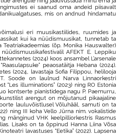
tide arengule ning jäädvustada minu ema ja
tingimustes ei saanud oma andeid piisavalt
 kodanikualgatuses, mis on andnud hindamatu
imalusi eri muusikastiilides, ruumides ja
lassikat kui ka nüüdismuusikat, tunnetab ta
ja Teatriakadeemias (õp. Monika Hauswalter)
 nüüdismuusikafestivalil AFEKT E. Leppiku
iettekannetes (2024) koos ansambel L’arsenale
“Raasulapsuke” peaosatäitja Hebana (2024).
es (2024, lavastaja Sofia Filippou, helilooja
T. Soode on laulnud Narva Linnaorkestri
st “Les illuminations” (2023) ning RO Estonia
duo kontserte pianistidega nagu P. Paemurru,
 kunstilist arengut on mõjutanud pikaajaline
oorte lauluvõistlusel Võluhääl, samuti on ta
22) ning III koha Vello Jürna nim. vokalistide
 ning mänginud VHK keelpilliorkestris Rasmus
ilias. Lisaks on ta õppinud Hanna Liina Võsa
inoteatri lavastuses “Eetika” (2022). Lapsena