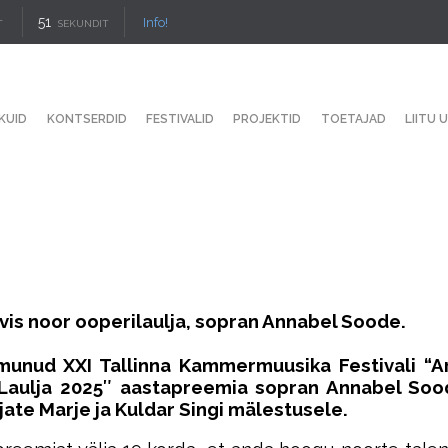
50
Info!
T
SEKUNDIT
KUID
KONTSERDID
FESTIVALID
PROJEKTID
TOETAJAD
LIITU 
lvis noor ooperilaulja, sopran Annabel Soode.
oimunud
XXI Tallinna Kammermuusika Festivali “A
Laulja 2025″ aastapreemia
sopran Annabel Soo
ate Marje ja Kuldar Singi mälestusele.