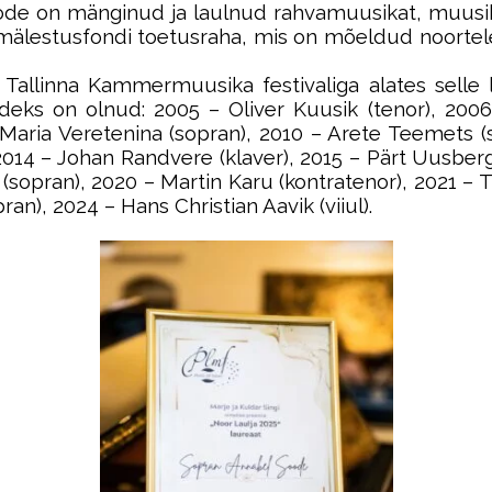
 Soode on mänginud ja laulnud rahvamuusikat, muusik
e mälestusfondi toetusraha, mis on mõeldud noortele
allinna Kammermuusika festivaliga alates selle l
deks on olnud: 2005 – Oliver Kuusik (tenor), 200
 Maria Veretenina (sopran), 2010 – Arete Teemets (
), 2014 – Johan Randvere (klaver), 2015 – Pärt Uusberg 
 (sopran), 2020 – Martin Karu (kontratenor), 2021 – 
an), 2024 – Hans Christian Aavik (viiul).