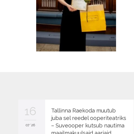
16
Tallinna Raekoda muutub
juba sel reedel ooperiteatriks
– Suveooper kutsub nautima
07 '26
maailmakuulsaid aariaid