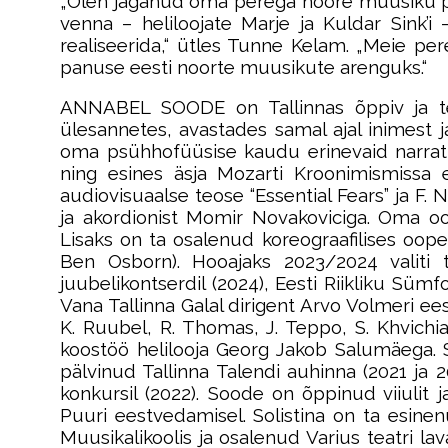
„Olen jaganud oma perega noore muusiku pr
venna – heliloojate Marje ja Kuldar Sink’
realiseerida,“ ütles Tunne Kelam. „Meie pe
panuse eesti noorte muusikute arenguks.“
ANNABEL SOODE on Tallinnas õppiv ja tegu
ülesannetes, avastades samal ajal inimest 
oma psühhofüüsise kaudu erinevaid narratii
ning esines äsja Mozarti Kroonimismissa 
audiovisuaalse teose “Essential Fears” ja F.
ja akordionist Momir Novakoviciga. Oma oo
Lisaks on ta osalenud koreograafilises ooper
Ben Osborn). Hooajaks 2023/2024 valiti
juubelikontserdil (2024), Eesti Riikliku Süm
Vana Tallinna Galal dirigent Arvo Volmeri e
K. Ruubel, R. Thomas, J. Teppo, S. Khvichia
koostöö helilooja Georg Jakob Salumäega. So
pälvinud Tallinna Talendi auhinna (2021 ja 20
konkursil (2022). Soode on õppinud viiulit 
Puuri eestvedamisel. Solistina on ta esinen
Muusikalikoolis ja osalenud Varius teatri la