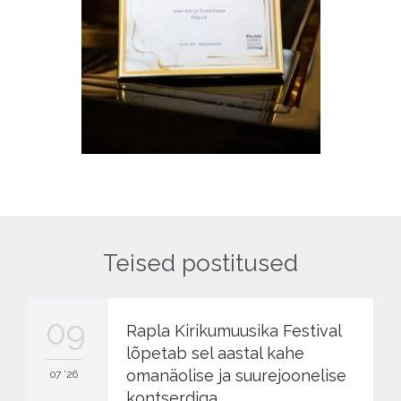
Teised postitused
09
Rapla Kirikumuusika Festival
lõpetab sel aastal kahe
omanäolise ja suurejoonelise
07 '26
kontserdiga