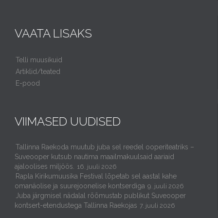
VAATA LISAKS
Telli muusikuid
Artiklid/teated
E-pood
VIIMASED UUDISED
Tallinna Raekoda muutub juba sel reedel ooperiteatriks –
Suveooper kutsub nautima maailmakuulsaid aariaid
ajaloolises miljöös.
16. juuli 2026
Rapla Kirikumuusika Festival lõpetab sel aastal kahe
omanäolise ja suurejoonelise kontserdiga
9. juuli 2026
Juba järgmisel nädalal rõõmustab publikut Suveooper
kontsert-etendustega Tallinna Raekojas
7. juuli 2026