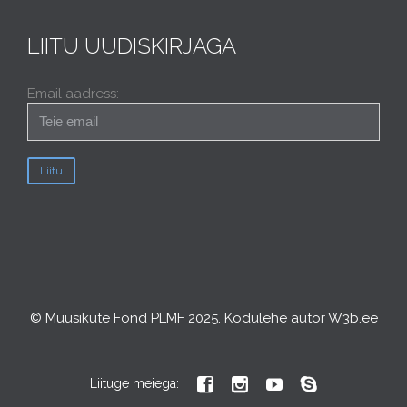
LIITU UUDISKIRJAGA
Email aadress:
© Muusikute Fond PLMF 2025. Kodulehe autor
W3b.ee




Liituge meiega: