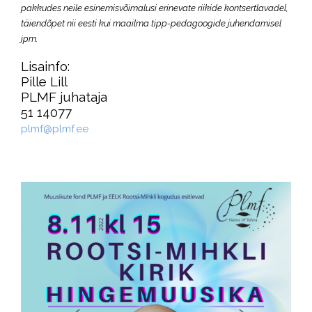
pakkudes neile esinemisvõimalusi erinevate riikide kontsertlavadel,
täiendõpet nii eesti kui maailma tipp-pedagoogide juhendamisel
jpm.
Lisainfo:
Pille Lill
PLMF juhataja
51 14077
plmf@plmf.ee