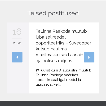
Teised postitused
16
Tallinna Raekoda muutub
juba sel reedel
ooperiteatriks – Suveooper
07 '26
kutsub nautima
maailmakuulsaid aariaid
ajaloolises miljöös.
17. juulist kuni 8. augustini muutub
Tallinna Raekoja väärikas
kodanikesaal igal reedel ja
laupäeval kell…