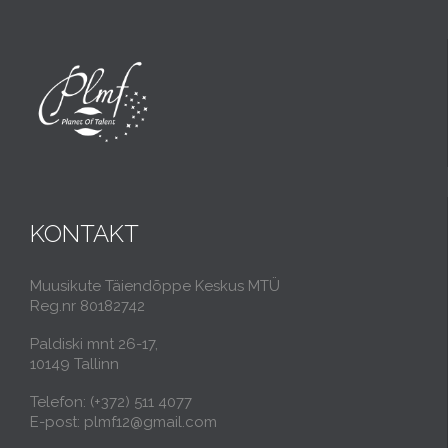
KONTAKT
Muusikute Täiendõppe Keskus MTÜ
Reg.nr 80182742
Paldiski mnt 26-17,
10149 Tallinn
Telefon: (+372) 511 4077
E-post: plmf12@gmail.com