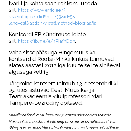
Ivari Ilja kohta saab rohkem lugeda
siit:
https://www.emic.ee/?
sisu=interpreedid&mid=33&id=5&
lang=est&action=view&method=
biograafia
Kontserdi FB sündmuse leiate
siit:
.
https://fb.me/e/
4RiafXDqh
Vaba sissepääsuga Hingemuusika
kontserdid Rootsi-Mihkli kirikus toimuvad
alates aastast 2013 iga kuu teisel teisipäeval
algusega kell 15.
Järgmine kontsert toimub 13. detsembril kl
15, üles astuvad Eesti Muusika- ja
Teatriakadeemia viiuliprofessori Mari
Tampere-Bezrodny õpilased.
Muusikute fond PLMF loodi 2003. aastal missiooniga toetada
klassikalise muusika talente ning on siiani ainus mittetulunduslik
ühing, mis on abiks järjepidevalt mitmete Eesti annete käekäigule,