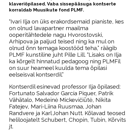
klaveriõpilased. Vaba sissepääsuga kontserte
korraldab Muusikute fond PLMF.
“Ivari Ilja on üks erakordsemaid pianiste, kes
on olnud lavapartner maailma
ooperitähtedele nagu Hvorostovski,
Arhipova ja paljud teised ning ka mul on
olnud õnn temaga koostööd teha,” räägib
PLMF kunstiline juht Pille Lill. “Lisaks on Ilja
ka kõrgelt hinnatud pedagoog ning PLMFil
on suur heameel kuulda tema õpilasi
eelseisval kontserdil.”
Kontserdil esinevad professor Ilja õpilased:
Fortunato Salvador García Piquer, Patrik
Vähätalo, Medeinė Mickevičiūtė, Nikita
Fatejev, Mari-Liina Ruusmaa, Johan
Randvere ja Karl Johan Nutt. Kõlavad teosed
heliloojatelt Schubert, Chopin, Tubin, Kõrvits
jt.