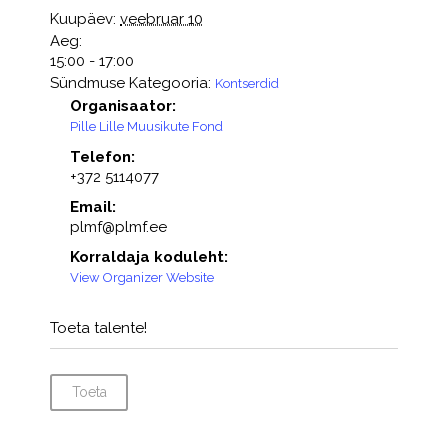
Kuupäev:
veebruar 10
Aeg:
15:00 - 17:00
Sündmuse Kategooria:
Kontserdid
Organisaator:
Pille Lille Muusikute Fond
Telefon:
+372 5114077
Email:
plmf@plmf.ee
Korraldaja koduleht:
View Organizer Website
Toeta talente!
Toeta