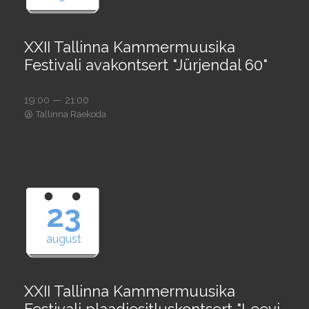
XXII Tallinna Kammermuusika
Festivali avakontsert "Jürjendal 60"
19:00 — 21:00
@
Tallinna Raekoda
23
august
XXII Tallinna Kammermuusika