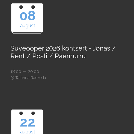
08
august
Suveooper 2026 kontsert - Jonas /
Rent / Posti / Paemurru
18:00 — 20:00
@
Tallinna Raekoda
22
august