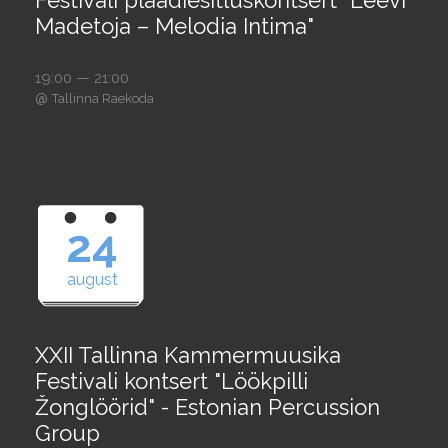
Festivali plaadiesitluskontsert "Leevi
Madetoja – Melodia Intima"
19:00 — 21:00
@
Tallinna Raekoda
24
august
XXII Tallinna Kammermuusika
Festivali kontsert "Löökpilli
Žonglöörid" - Estonian Percussion
Group