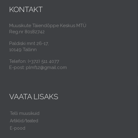
KONTAKT
Muusikute Täiendõppe Keskus MTÜ
Reg.nr 80182742
Paldiski mnt 26-17,
10149 Tallinn
Telefon: (+372) 511 4077
E-post: plmf12@gmail.com
VAATA LISAKS
Telli muusikuid
Artiklid/teated
E-pood