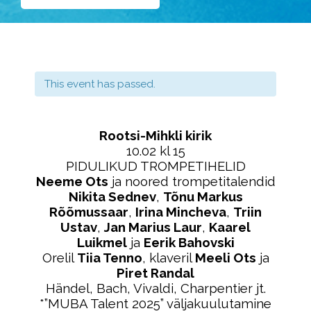
This event has passed.
Rootsi-Mihkli kirik
10.02 kl 15
PIDULIKUD TROMPETIHELID
Neeme Ots
ja noored trompetitalendid
Nikita Sednev
,
Tõnu Markus
Rõõmussaar
,
Irina Mincheva
,
Triin
Ustav
,
Jan Marius Laur
,
Kaarel
Luikmel
ja
Eerik Bahovski
Orelil
Tiia Tenno
, klaveril
Meeli Ots
ja
Piret Randal
Händel, Bach, Vivaldi, Charpentier jt.
*”MUBA Talent 2025” väljakuulutamine