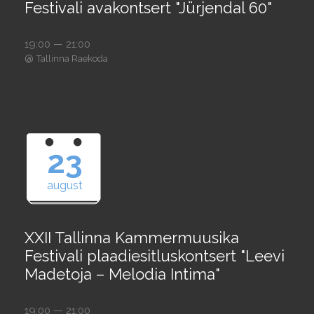
Festivali avakontsert "Jürjendal 60"
19:00 — 21:00
@
Tallinna Raekoda
23
august
XXII Tallinna Kammermuusika
Festivali plaadiesitluskontsert "Leevi
Madetoja – Melodia Intima"
19:00 — 21:00