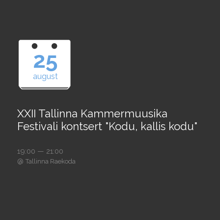
25
august
XXII Tallinna Kammermuusika
Festivali kontsert "Kodu, kallis kodu"
19:00 — 21:00
@
Tallinna Raekoda