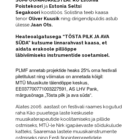
SÜMFOONIAORKESTERI
,
RO Estonia
Poistekoori
ja
Estonia Seltsi
Segakoori
koostöös. Solistina teeb kaasa
tenor
Oliver Kuusik
ning dirigendipuldis astub
ülesse
Jaan Ots.
Heateoalgatusega
“TÕSTA PILK JA AVA
SÜDA” kutsume
linnarahvast kaasa, et
aidata erakoole
pilliõppe
läbiviimiseks
instrumentide soetamisel.
PLMF annetab projektide heaks 25% oma festivali
piletitulust ning võimalus on annetada kõigil:
MTÜ Muusikute täiendõppe keskus,
EE037700771003227591, AS LHV Pank,
märgusõnaga „Tõsta pilk ja ava süda“.
Alates 2006. aastast on festivali raames kogutud
raha Käo puuetega laste keskusele
muusikaterapeutide koolitamiseks ja pillide
ostmiseks, MTÜ-le Nirk igapäevaste sõidukulude
katteks, Saaremaa lastele muusikainstrumente
ostmiseks ning Eesti tippinterpreetidele