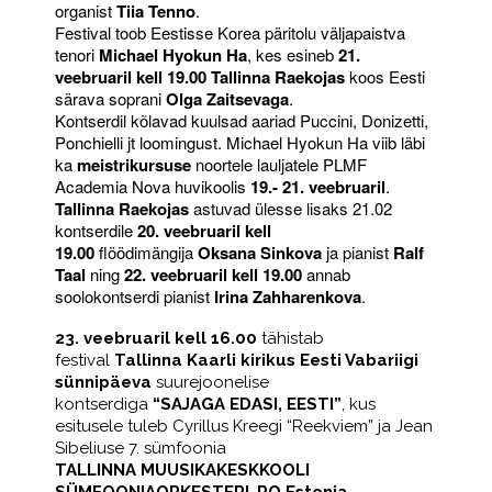
organist
Tiia Tenno
.
Festival toob Eestisse Korea päritolu väljapaistva
tenori
Michael Hyokun Ha
, kes esineb
21.
veebruaril kell 19.00 Tallinna Raekojas
koos Eesti
särava soprani
Olga Zaitsevaga
.
Kontserdil kõlavad kuulsad aariad Puccini, Donizetti,
Ponchielli jt loomingust. Michael Hyokun Ha viib läbi
ka
meistrikursuse
noortele lauljatele PLMF
Academia Nova huvikoolis
19.- 21. veebruaril
.
Tallinna Raekojas
astuvad ülesse lisaks 21.02
kontserdile
20. veebruaril kell
19.00
flöödimängija
Oksana Sinkova
ja pianist
Ralf
Taal
ning
22. veebruaril kell 19.00
annab
soolokontserdi pianist
Irina Zahharenkova
.
23. veebruaril kell 16.00
tähistab
festival
Tallinna Kaarli kirikus Eesti Vabariigi
sünnipäeva
suurejoonelise
kontserdiga
“SAJAGA EDASI, EESTI”
, kus
esitusele tuleb Cyrillus Kreegi “Reekviem” ja Jean
Sibeliuse 7. sümfoonia
TALLINNA MUUSIKAKESKKOOLI