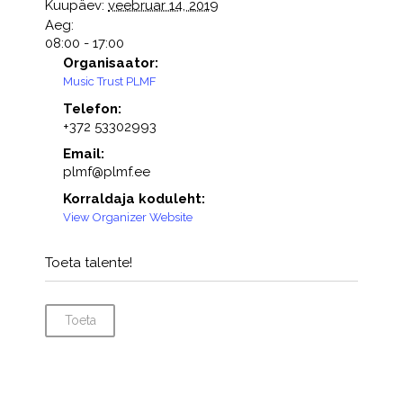
Kuupäev:
veebruar 14, 2019
Aeg:
08:00 - 17:00
Organisaator:
Music Trust PLMF
Telefon:
+372 53302993
Email:
plmf@plmf.ee
Korraldaja koduleht:
View Organizer Website
Toeta talente!
Toeta