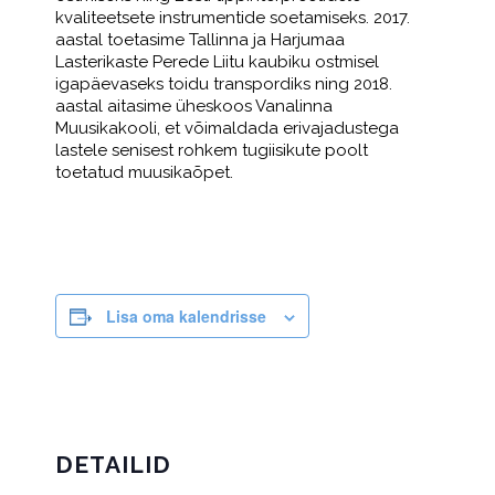
kvaliteetsete instrumentide soetamiseks. 2017.
aastal toetasime Tallinna ja Harjumaa
Lasterikaste Perede Liitu kaubiku ostmisel
igapäevaseks toidu transpordiks ning 2018.
aastal aitasime üheskoos Vanalinna
Muusikakooli, et võimaldada erivajadustega
lastele senisest rohkem tugiisikute poolt
toetatud muusikaõpet.
Lisa oma kalendrisse
DETAILID