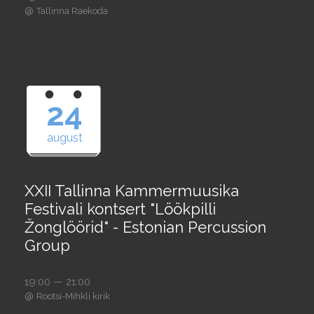
@
Tallinna Raekoda
24
august
XXII Tallinna Kammermuusika
Festivali kontsert "Löökpilli
Žonglöörid" - Estonian Percussion
Group
19:00 — 21:00
@
Rootsi-Mihkli kirik