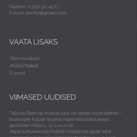
Telefon: (+372) 511 4077
E-post: plmf12@gmail.com
VAATA LISAKS
Telli muusikuid
Artiklid/teated
E-pood
VIIMASED UUDISED
Tallinna Raekoda muutub juba sel reedel ooperiteatriks –
Suveooper kutsub nautima maailmakuulsaid aariaid
ajaloolises miljöös.
16. juuli 2026
Rapla Kirikumuusika Festival lõpetab sel aastal kahe