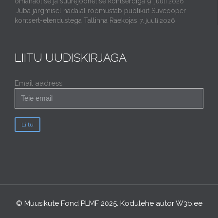
omanäolise ja suurejoonelise kontserdiga
9. juuli 2026
Juba järgmisel nädalal rõõmustab publikut Suveooper
kontsert-etendustega Tallinna Raekojas
7. juuli 2026
LIITU UUDISKIRJAGA
Email aadress:
© Muusikute Fond PLMF 2025. Kodulehe autor
W3b.ee