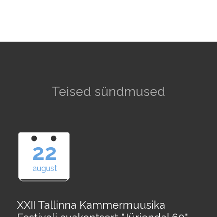
Teised sündmused
22
august
XXII Tallinna Kammermuusika