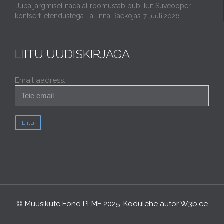
Juba järgmisel nädalal rõõmustab publikut Suveooper
kontsert-etendustega Tallinna Raekojas
7. juuli 2026
LIITU UUDISKIRJAGA
Email aadress:
© Muusikute Fond PLMF 2025. Kodulehe autor
W3b.ee