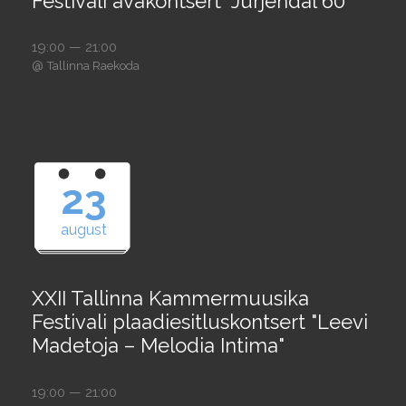
Festivali avakontsert "Jürjendal 60"
19:00 — 21:00
@
Tallinna Raekoda
23
august
XXII Tallinna Kammermuusika
Festivali plaadiesitluskontsert "Leevi
Madetoja – Melodia Intima"
19:00 — 21:00