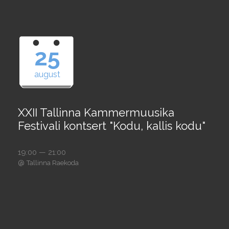
25
august
XXII Tallinna Kammermuusika
Festivali kontsert "Kodu, kallis kodu"
19:00 — 21:00
@
Tallinna Raekoda