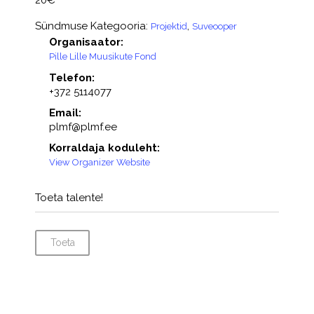
Sündmuse Kategooria:
,
Projektid
Suveooper
Organisaator:
Pille Lille Muusikute Fond
Telefon:
+372 5114077
Email:
plmf@plmf.ee
Korraldaja koduleht:
View Organizer Website
Toeta talente!
Toeta