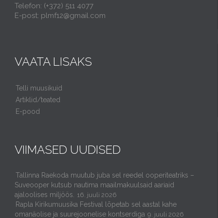
Telefon: (+372) 511 4077
E-post: plmf12@gmail.com
VAATA LISAKS
Telli muusikuid
Artiklid/teated
E-pood
VIIMASED UUDISED
Tallinna Raekoda muutub juba sel reedel ooperiteatriks –
Suveooper kutsub nautima maailmakuulsaid aariaid
ajaloolises miljöös.
16. juuli 2026
Rapla Kirikumuusika Festival lõpetab sel aastal kahe
omanäolise ja suurejoonelise kontserdiga
9. juuli 2026