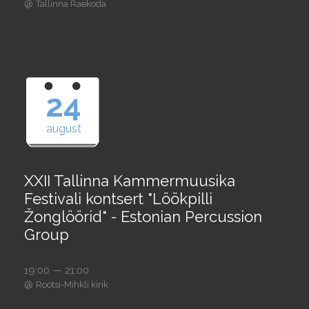
@
Tallinna Raekoda
24
august
XXII Tallinna Kammermuusika
Festivali kontsert "Löökpilli
Žonglöörid" - Estonian Percussion
Group
19:00 — 21:00
@
Rootsi-Mihkli kirik