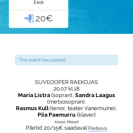
Eesti
20€

This event has passed.
SUVEOOPER RAEKOJAS
20.07 kl 18
Maria Listra
(sopran)
,
Sandra Laagus
(metsosopran),
Rasmus Kull
(tenor,
teater Vanemuine
),
Piia Paemurru
(klaver)
Kavas: Mozart
Piletid 20/15€ saadaval
Piletilevis