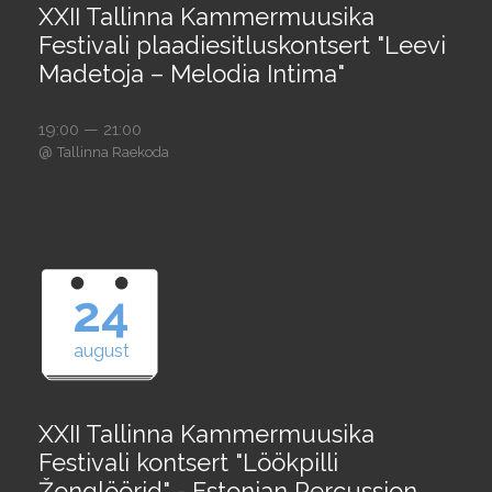
XXII Tallinna Kammermuusika
Festivali plaadiesitluskontsert "Leevi
Madetoja – Melodia Intima"
19:00 — 21:00
@
Tallinna Raekoda
24
august
XXII Tallinna Kammermuusika
Festivali kontsert "Löökpilli
Žonglöörid" - Estonian Percussion