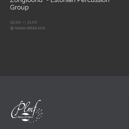
Group
19:00 — 21:00
@
Rootsi-Mihkli kirik