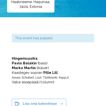
Haabneeme, Harjumaa,
74011, Estonia
This event has passed.
Hingemuusika
Pavlo Balakin
(bass)
Marko Martin
(klaver)
Kaastegev sopran
Pille Lill
Kavas: Schubert, Liszt, Tšaikovski
, Kapp jt
Vaba sissepääs
[/column]
Lisa oma kalendrisse