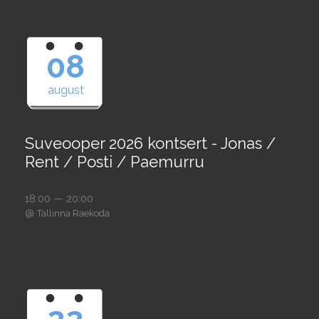
08
august
Suveooper 2026 kontsert - Jonas /
Rent / Posti / Paemurru
18:00 — 20:00
@
Tallinna Raekoda
22