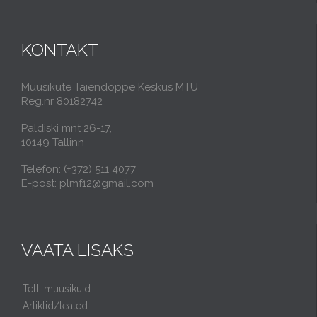
KONTAKT
Muusikute Täiendõppe Keskus MTÜ
Reg.nr 80182742
Paldiski mnt 26-17,
10149 Tallinn
Telefon: (+372) 511 4077
E-post: plmf12@gmail.com
VAATA LISAKS
Telli muusikuid
Artiklid/teated