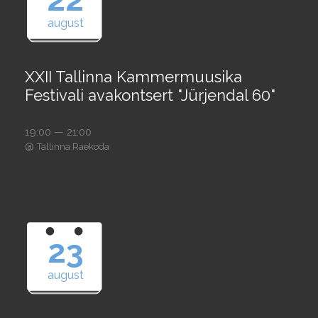
august
XXII Tallinna Kammermuusika
Festivali avakontsert "Jürjendal 60"
19:00 — 21:00
@
Tallinna Raekoda
23
august