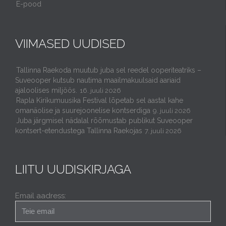
E-pood
VIIMASED UUDISED
Tallinna Raekoda muutub juba sel reedel ooperiteatriks –
Suveooper kutsub nautima maailmakuulsaid aariaid
ajaloolises miljöös.
16. juuli 2026
Rapla Kirikumuusika Festival lõpetab sel aastal kahe
omanäolise ja suurejoonelise kontserdiga
9. juuli 2026
Juba järgmisel nädalal rõõmustab publikut Suveooper
kontsert-etendustega Tallinna Raekojas
7. juuli 2026
LIITU UUDISKIRJAGA
Email aadress: