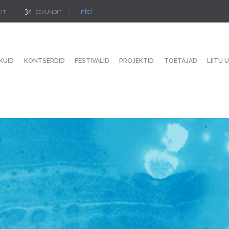
34
Info!
IT
SEKUNDIT
KUID
KONTSERDID
FESTIVALID
PROJEKTID
TOETAJAD
LIITU 