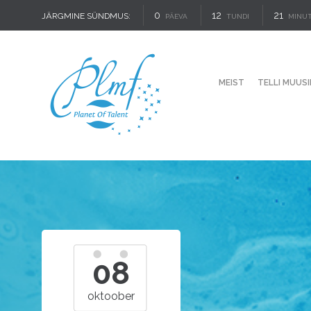
0
12
21
JÄRGMINE SÜNDMUS:
PÄEVA
TUNDI
MINUT
MEIST
TELLI MUUSI
08
oktoober