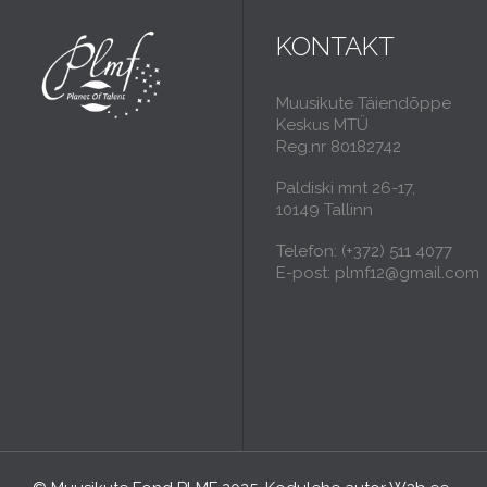
KONTAKT
Muusikute Täiendõppe
Keskus MTÜ
Reg.nr 80182742
Paldiski mnt 26-17,
10149 Tallinn
Telefon: (+372) 511 4077
E-post: plmf12@gmail.com