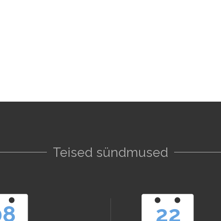
Teised sündmused
08
22