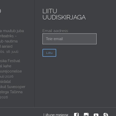
D
LIITU
UUDISKIRJAGA
Email aadress:
da muutub juba
iteatriks –
ub nautima
 aariaid
öös.
16. juuli
sika Festival
al kahe
uurejoonelise
uuli 2026
nädalal
ikut Suveooper
stega Tallinna
i 2026




Liituge meiega: