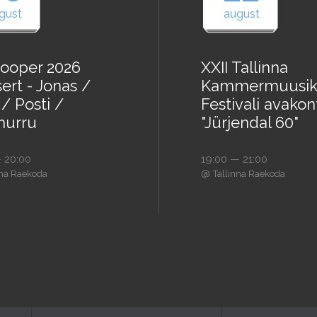
gust
august
ooper 2026
XXII Tallinna
ert - Jonas /
Kammermuusik
/ Posti /
Festivali avakon
urru
"Jürjendal 60"
 20:00
19:00 — 21:00
@
nna Raekoda
Tallinna Raekoda