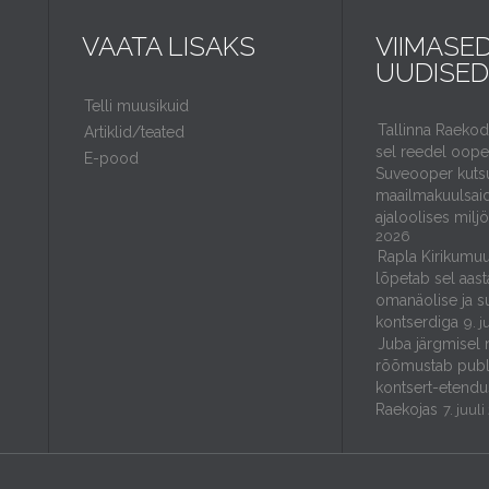
VAATA LISAKS
VIIMASE
UUDISED
Telli muusikuid
Tallinna Raeko
Artiklid/teated
sel reedel ooper
E-pood
Suveooper kuts
maailmakuulsaid
ajaloolises milj
2026
Rapla Kirikumuu
lõpetab sel aast
omanäolise ja s
kontserdiga
9. j
Juba järgmisel 
rõõmustab publ
kontsert-etendu
Raekojas
7. juul