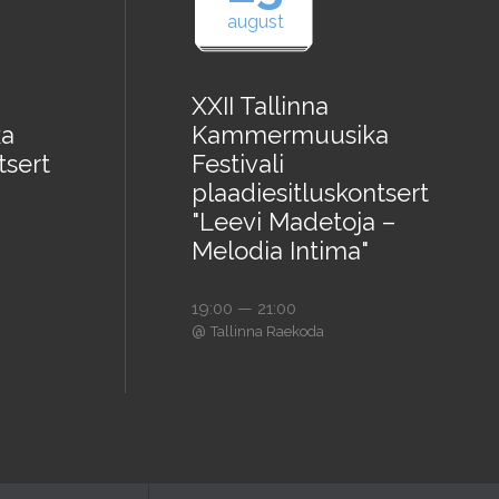
august
XXII Tallinna
a
Kammermuusika
tsert
Festivali
plaadiesitluskontsert
"Leevi Madetoja –
Melodia Intima"
19:00 — 21:00
@
Tallinna Raekoda