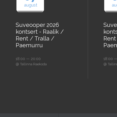
august
au
Suveooper 2026
Suve
kontsert - Raalik /
konts
Rent / Tralla /
Rent 
Paemurru
Paem
18:00 — 20:00
18:00 —
@
@
Tallinna Raekoda
Talli