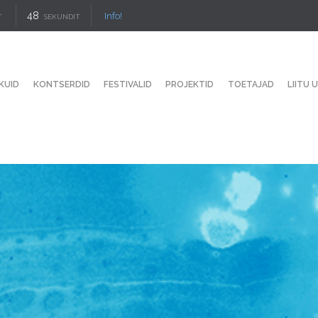
47
Info!
T
SEKUNDIT
KUID
KONTSERDID
FESTIVALID
PROJEKTID
TOETAJAD
LIITU 