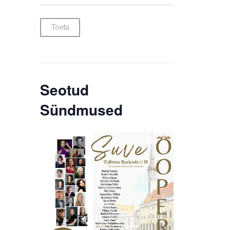
Toeta
Seotud
Sündmused