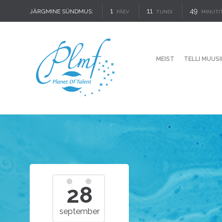
1
11
49
JÄRGMINE SÜNDMUS:
PÄEV
TUNDI
MINUTI
MEIST
TELLI MUUSI
28
september