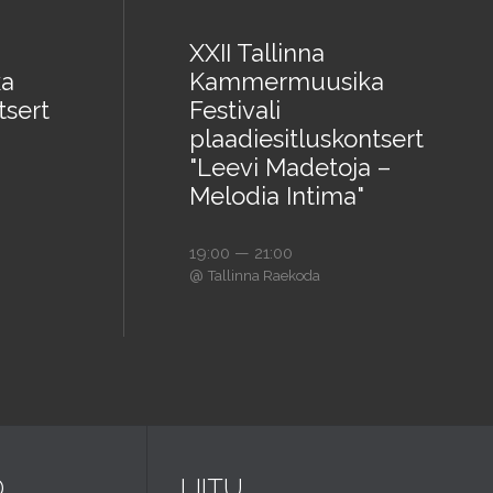
XXII Tallinna
a
Kammermuusika
tsert
Festivali
plaadiesitluskontsert
"Leevi Madetoja –
Melodia Intima"
19:00 — 21:00
@
Tallinna Raekoda
D
LIITU