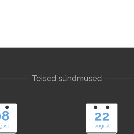
Teised sündmused
08
22
gust
august