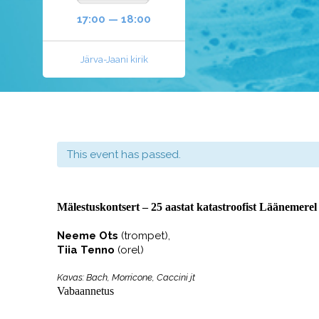
17:00 — 18:00
Järva-Jaani kirik
This event has passed.
Mälestuskontsert –
25 aastat katastroofist Läänemere
Neeme Ots
(trompet),
Tiia Tenno
(orel)
Kavas:
Bach, Morricone, Caccini jt
Vabaannetus