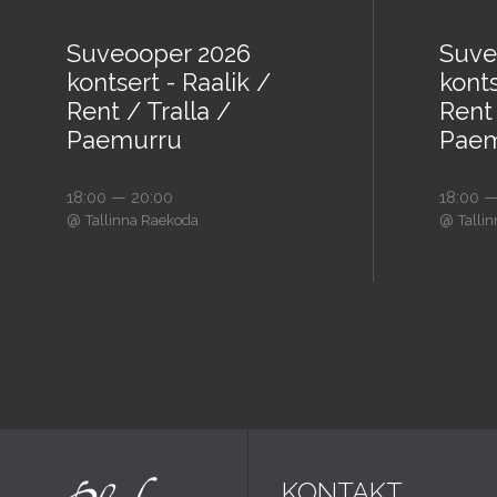
Suveooper 2026
Suve
kontsert - Raalik /
konts
Rent / Tralla /
Rent 
Paemurru
Paem
18:00 — 20:00
18:00 —
@
@
Tallinna Raekoda
Talli
KONTAKT