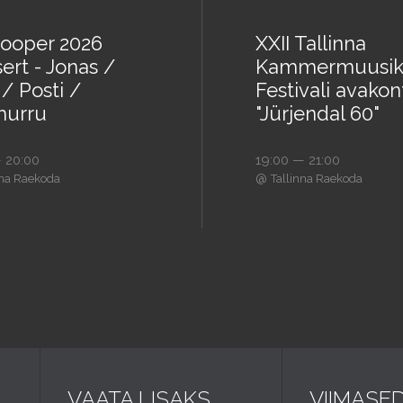
ooper 2026
XXII Tallinna
ert - Jonas /
Kammermuusik
/ Posti /
Festivali avakon
urru
"Jürjendal 60"
 20:00
19:00 — 21:00
@
nna Raekoda
Tallinna Raekoda
VAATA LISAKS
VIIMASE