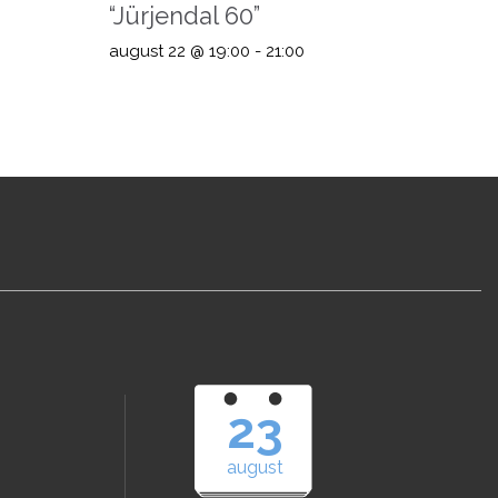
“Jürjendal 60”
august 22 @ 19:00
-
21:00
23
august