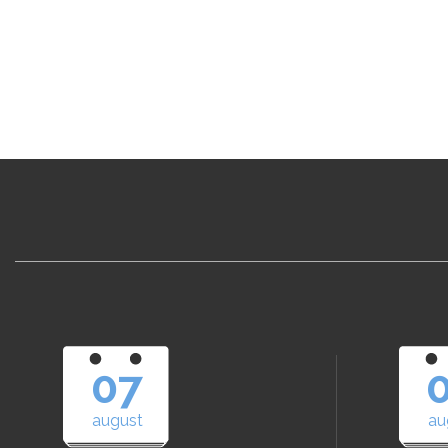
07
august
au