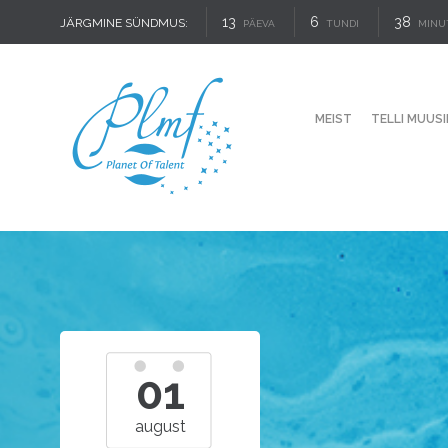
13
6
38
JÄRGMINE SÜNDMUS:
PÄEVA
TUNDI
MINU
MEIST
TELLI MUUSI
01
august