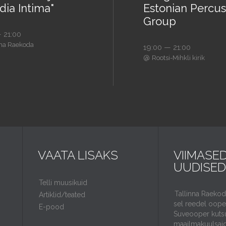
dia Intima"
Estonian Percus
Group
 21:00
nna Raekoda
19:00 — 21:00
@
Rootsi-Mihkli kirik
VAATA LISAKS
VIIMASE
UUDISED
Telli muusikuid
Tallinna Raeko
Artiklid/teated
sel reedel ooper
E-pood
Suveooper kuts
maailmakuulsaid