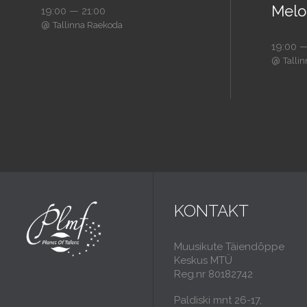
Melo
19:00 — 21:00
@
Tallinna Raekoda
19:00 —
@
Talli
KONTAKT
Muusikute Täiendõppe
Keskus MTÜ
Reg.nr 80182742
Paldiski mnt 26-17,