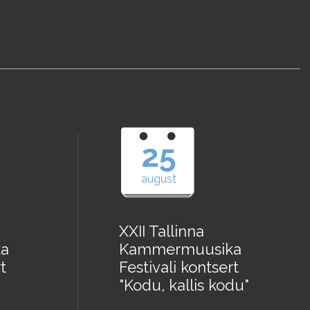
25
august
XXII Tallinna
a
Kammermuusika
t
Festivali kontsert
"Kodu, kallis kodu"