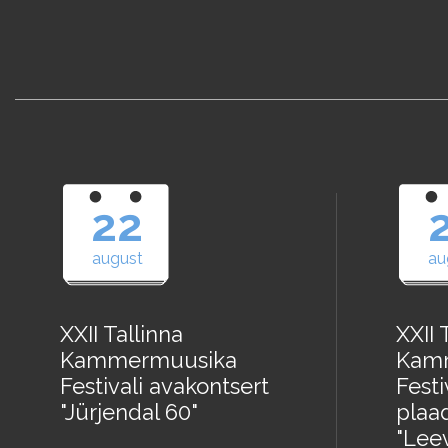
22
august
au
XXII Tallinna
XXII 
Kammermuusika
Kam
Festivali avakontsert
Festi
"Jürjendal 60"
plaad
"Lee