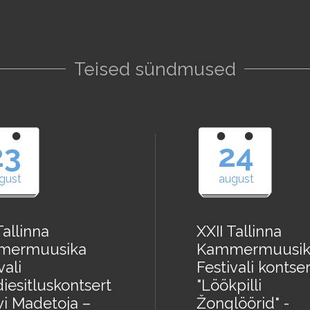
Teised sündmused
23
24
gust
august
Tallinna
XXII Tallinna
mermuusika
Kammermuusik
vali
Festivali kontser
iesitluskontsert
"Löökpilli
vi Madetoja –
Žonglöörid" -