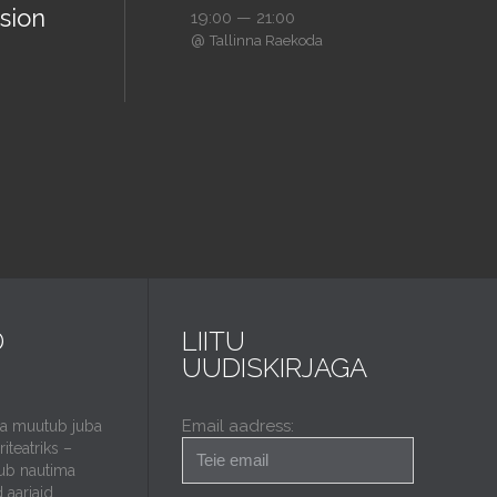
sion
19:00 — 21:00
@
Tallinna Raekoda
D
LIITU
UUDISKIRJAGA
Email aadress:
da muutub juba
iteatriks –
ub nautima
 aariaid