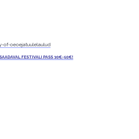
y-of-oeoejatuulelaulud
 SAADAVAL FESTIVALI PASS 30€-50
€
!