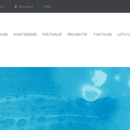
1
Info!
TIT
SECOND
KUID
KONTSERDID
FESTIVALID
PROJEKTID
TOETAJAD
LIITU 