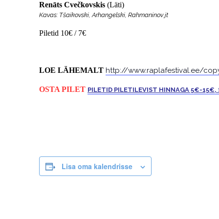
Renāts Cvečkovskis
(Läti)
Kavas: Tšaikovski, Arhangelski, Rahmaninov jt
Piletid 10€ / 7€
LOE LÄHEMALT
http://www.raplafestival.ee/cop
OSTA PILET
PILETID PILETILEVIST HINNAGA 5€-15€,
Lisa oma kalendrisse