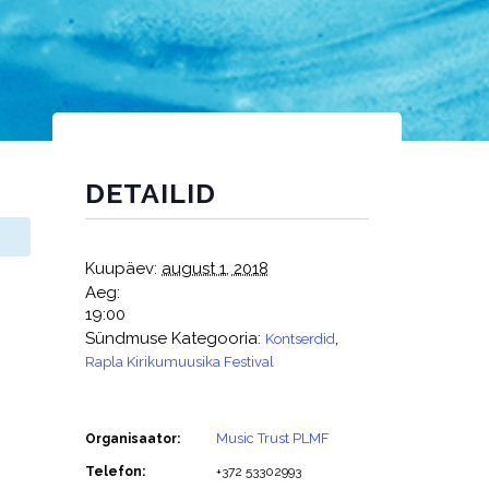
DETAILID
Kuupäev:
august 1, 2018
Aeg:
19:00
Sündmuse Kategooria:
,
Kontserdid
Rapla Kirikumuusika Festival
Music Trust PLMF
Organisaator:
Telefon:
+372 53302993