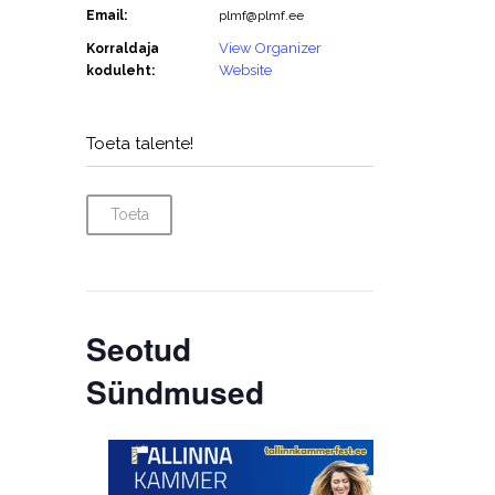
Email:
plmf@plmf.ee
View Organizer
Korraldaja
Website
koduleht:
Toeta talente!
Toeta
Seotud
Sündmused