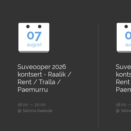
07
august
au
Suveooper 2026
Suve
kontsert - Raalik /
konts
Rent / Tralla /
Rent 
Paemurru
Paem
18:00 — 20:00
18:00 —
@
@
Tallinna Raekoda
Talli