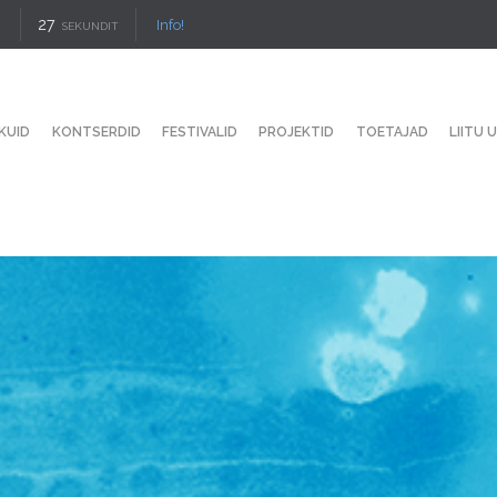
26
Info!
SEKUNDIT
KUID
KONTSERDID
FESTIVALID
PROJEKTID
TOETAJAD
LIITU 