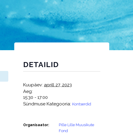
DETAILID
Kuupäev:
aprill 27, 2023
Aeg:
15:30 - 17:00
Sündmuse Kategooria:
Kontserdid
Pille Lille Muusikute
Organisaator:
Fond