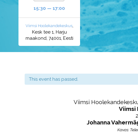
15:30 — 17:00
,
Viimsi Hoolekandekeskus
Kesk tee 1, Harju
maakond, 74001, Eesti
This event has passed.
Viimsi Hoolekandekesku
Viimsi
2
Johanna Vahermä
Kavas: Tele