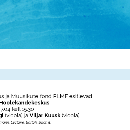
s ja Muusikute fond PLMF esitlevad
 Hoolekandekeskus
7.04 kell 15.30
gi
(vioola) ja
Viljar Kuusk
(vioola)
mann, Leclaire, Bartok, Bach jt.