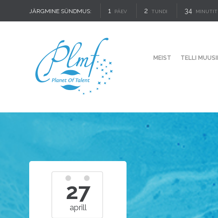
1
2
34
JÄRGMINE SÜNDMUS:
PÄEV
TUNDI
MINUTIT
MEIST
TELLI MUUSI
27
aprill