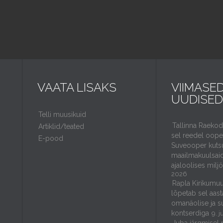
VAATA LISAKS
VIIMASE
UUDISED
Telli muusikuid
Tallinna Raeko
Artiklid/teated
sel reedel ooper
E-pood
Suveooper kuts
maailmakuulsaid
ajaloolises milj
2026
Rapla Kirikumuu
lõpetab sel aast
omanäolise ja s
kontserdiga
9. j
Juba järgmisel 