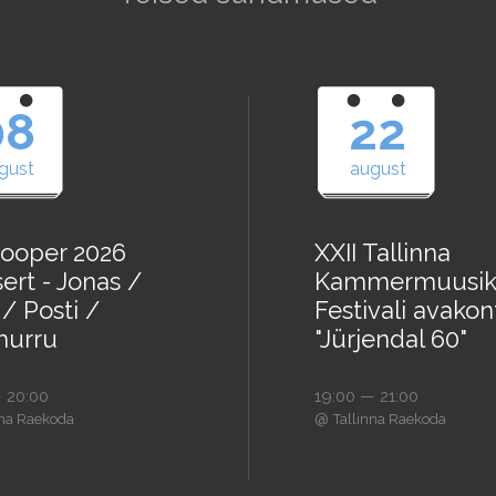
08
22
gust
august
ooper 2026
XXII Tallinna
ert - Jonas /
Kammermuusik
/ Posti /
Festivali avakon
urru
"Jürjendal 60"
 20:00
19:00 — 21:00
@
nna Raekoda
Tallinna Raekoda