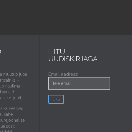
D
LIITU
UUDISKIRJAGA
Email aadress:
da muutub juba
iteatriks –
ub nautima
 aariaid
öös.
16. juuli
sika Festival
al kahe
uurejoonelise
uuli 2026
nädalal