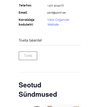
Telefon:
+372 5114077
Email:
plmf@plmf.ee
View Organizer
Korraldaja
Website
koduleht:
Toeta talente!
Toeta
Seotud
Sündmused