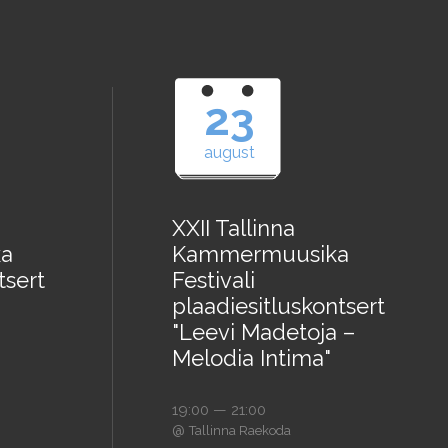
23
august
XXII Tallinna
a
Kammermuusika
tsert
Festivali
plaadiesitluskontsert
"Leevi Madetoja –
Melodia Intima"
19:00 — 21:00
@
Tallinna Raekoda