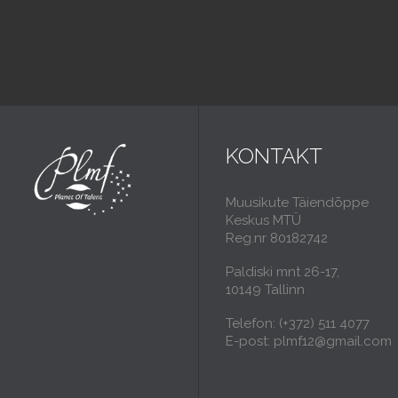
KONTAKT
Muusikute Täiendõppe
Keskus MTÜ
Reg.nr 80182742
Paldiski mnt 26-17,
10149 Tallinn
Telefon: (+372) 511 4077
E-post: plmf12@gmail.com