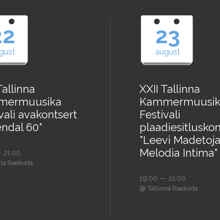
22
23
gust
august
Tallinna
XXII Tallinna
mermuusika
Kammermuusik
vali avakontsert
Festivali
endal 60"
plaadiesitluskon
"Leevi Madetoja
Melodia Intima"
 21:00
nna Raekoda
19:00 — 21:00
@
Tallinna Raekoda