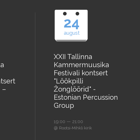
24
august
XXII Tallinna
a
Kammermuusika
Festivali kontsert
tsert
"Löökpilli
 –
Žonglöörid" -
Estonian Percussion
Group
19:00 — 21:00
@
Rootsi-Mihkli kirik