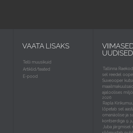
VAATA LISAKS
VIIMASE
UUDISED
Telli muusikuid
Tallinna Raeko
Artiklid/teated
sel reedel ooper
E-pood
Suveooper kuts
maailmakuulsaid
ajaloolises milj
2026
Rapla Kirikumuu
lõpetab sel aast
omanäolise ja s
kontserdiga
9. j
Juba järgmisel 
rõõmustab publ