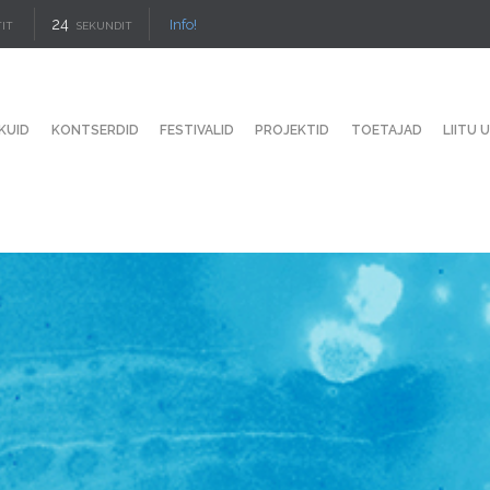
23
Info!
IT
SEKUNDIT
KUID
KONTSERDID
FESTIVALID
PROJEKTID
TOETAJAD
LIITU 