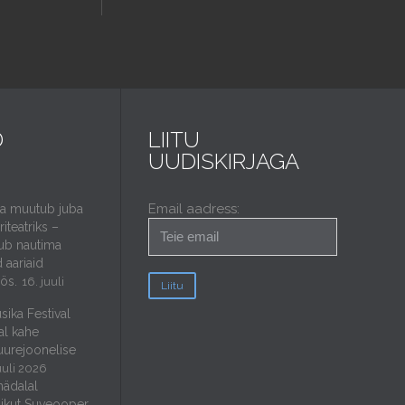
D
LIITU
UUDISKIRJAGA
Email aadress:
da muutub juba
iteatriks –
ub nautima
 aariaid
öös.
16. juuli
sika Festival
al kahe
uurejoonelise
uuli 2026
nädalal
ikut Suveooper