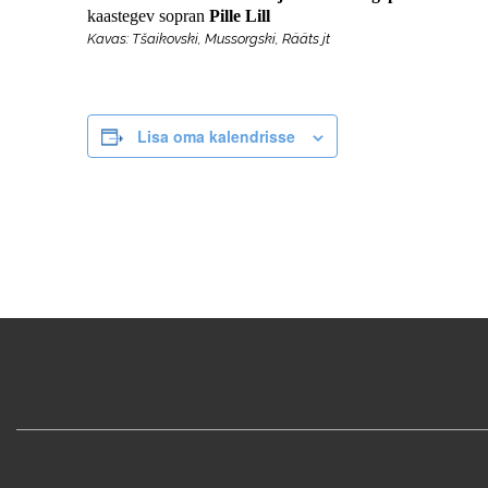
kaastegev sopran
Pille Lill
Kavas: Tšaikovski, Mussorgski, Rääts jt
Lisa oma kalendrisse