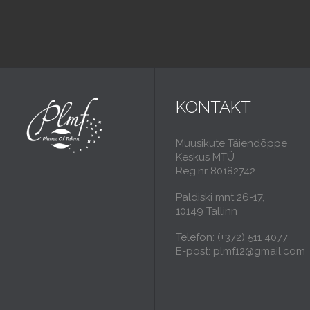
KONTAKT
Muusikute Täiendõppe
Keskus MTÜ
Reg.nr 80182742
Paldiski mnt 26-17,
10149 Tallinn
Telefon: (+372) 511 4077
E-post: plmf12@gmail.com