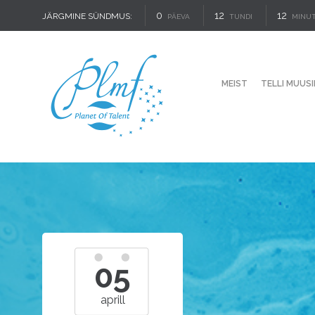
0
12
12
JÄRGMINE SÜNDMUS:
PÄEVA
TUNDI
MINUT
MEIST
TELLI MUUSI
05
aprill