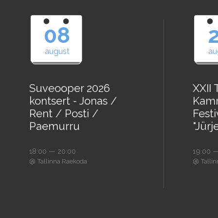
08
august
au
Suveooper 2026
XXII 
kontsert - Jonas /
Kam
Rent / Posti /
Festi
Paemurru
"Jürj
18:00 — 20:00
19:00 —
@
@
Tallinna Raekoda
Talli