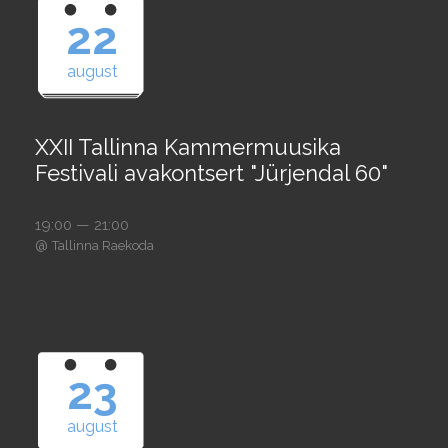
22
august
XXII Tallinna Kammermuusika
Festivali avakontsert "Jürjendal 60"
19:00 — 21:00
@
Tallinna Raekoda
23
august