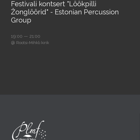
Festivali kontsert "Löökpilli
Žonglöörid" - Estonian Percussion
Group
19:00 — 21:00
@
Rootsi-Mihkli kirik