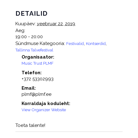
DETAILID
Kuupäev:
veebruar 22, 2019
Aeg:
19:00 - 20:00
Sündmuse Kategooria:
,
,
Festivalid
Kontserdid
Tallinna Talvefestival
Organisaator:
Music Trust PLMF
Telefon:
+372 53302993
Email:
plmf@plmf.ee
Korraldaja koduleht:
View Organizer Website
Toeta talente!