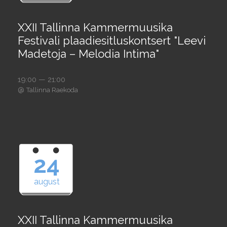
XXII Tallinna Kammermuusika
Festivali plaadiesitluskontsert "Leevi
Madetoja – Melodia Intima"
19:00 — 21:00
@
Tallinna Raekoda
24
august
XXII Tallinna Kammermuusika