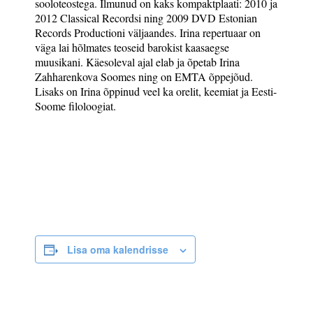
sooloteostega. Ilmunud on kaks kompaktplaati: 2010 ja
2012 Classical Recordsi ning 2009 DVD Estonian
Records Productioni väljaandes. Irina repertuaar on
väga lai hõlmates teoseid barokist kaasaegse
muusikani. Käesoleval ajal elab ja õpetab Irina
Zahharenkova Soomes ning on EMTA õppejõud.
Lisaks on Irina õppinud veel ka orelit, keemiat ja Eesti-
Soome filoloogiat.
Lisa oma kalendrisse