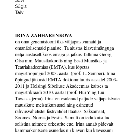
Suvi
Sügis
Talv
IRINA ZAHHARENKOVA
on oma generatsiooni üks väljapaistvamaid ja
omanäolisemaid pianiste. Ta alustas klaverimänguga
nelja-aastaselt koos emaga ja jätkas Tallinna Georg
Otsa nim. Muusikakoolis ning Eesti Muusika- ja
Teatriakadeemias (EMTA), kus lõpetas
magistriõpingud 2003. aastal (prof. L. Semper). Irina
õpingud jätkusid EMTA doktorantuuris aastatel 2003-
2011 ja Helsingi Sibeliuse Akadeemias kaitses ta
magistrikraadi 2010. aastal (prof. Hui-Ying Liu
Tawaststjerna). Irina on osalenud paljude väljapaistvate
muusikute meistrikursustel ning esinenud
rahvusvahelistel festivalidel Itaalias, Saksamaal,
Soomes, Norras ja Eestis. Samuti on teda kutsutud
solistina mitmete orkestrite ette. Irina annab pidevalt
kammerkontserte esinedes nii klaveri kui klavessiini