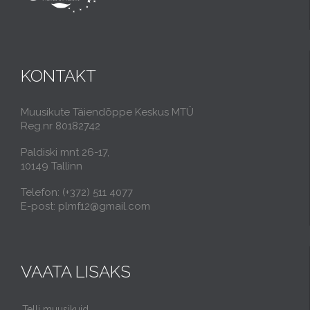
KONTAKT
Muusikute Täiendõppe Keskus MTÜ
Reg.nr 80182742
Paldiski mnt 26-17,
10149 Tallinn
Telefon: (+372) 511 4077
E-post: plmf12@gmail.com
VAATA LISAKS
Telli muusikuid