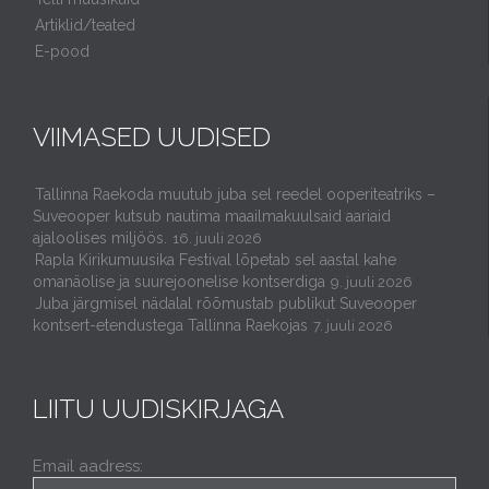
Artiklid/teated
E-pood
VIIMASED UUDISED
Tallinna Raekoda muutub juba sel reedel ooperiteatriks –
Suveooper kutsub nautima maailmakuulsaid aariaid
ajaloolises miljöös.
16. juuli 2026
Rapla Kirikumuusika Festival lõpetab sel aastal kahe
omanäolise ja suurejoonelise kontserdiga
9. juuli 2026
Juba järgmisel nädalal rõõmustab publikut Suveooper
kontsert-etendustega Tallinna Raekojas
7. juuli 2026
LIITU UUDISKIRJAGA
Email aadress: