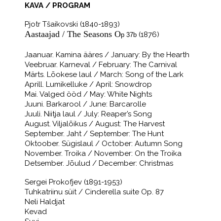
KAVA / PROGRAM
Pjotr Tšaikovski (1840-1893)
Aastaajad / The Seasons
O
(1876)
p 37b
Jaanuar. Kamina ääres / January: By the Hearth
Veebruar. Karneval / February: The Carnival
Märts. Lõokese laul / March: Song of the Lark
Aprill. Lumikelluke / April: Snowdrop
Mai. Valged ööd / May: White Nights
Juuni. Barkarool / June: Barcarolle
Juuli. Niitja laul / July: Reaper’s Song
August. Viljalõikus / August: The Harvest
September. Jaht / September: The Hunt
Oktoober. Sügislaul / October: Autumn Song
November. Troika / November: On the Troika
Detsember. Jõulud / December: Christmas
Sergei Prokofjev (1891-1953)
Tuhkatriinu süit / Cinderella suite Op. 87
Neli Haldjat
Kevad