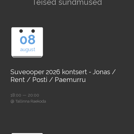
Teised sündmused
08
august
Suveooper 2026 kontsert - Jonas /
Rent / Posti / Paemurru
18:00 — 20:00
@
Tallinna Raekoda