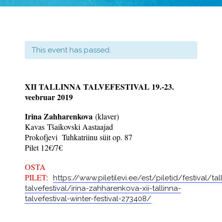
This event has passed.
XII TALLINNA TALVEFESTIVAL 19.-23.
veebruar 2019
Irina Zahharenkova
(klaver)
Kavas
Tšaikovski Aastaajad
Prokofjevi Tuhkatriinu süit op. 87
Pilet 12€/7€
OSTA
PILET:
https://www.piletilevi.ee/est/piletid/festival/tal
talvefestival/irina-zahharenkova-xii-tallinna-
talvefestival-winter-festival-273408/