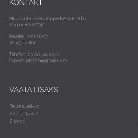
KONTAKT
Muusikute Täiendõppe Keskus MTÜ
Reg.nr 80182742
Paldiski mnt 26-17,
10149 Tallinn
Telefon: (+372) 511 4077
E-post: plmf12@gmail.com
VAATA LISAKS
Telli muusikuid
Artiklid/teated
E-pood