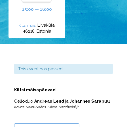
15:00 — 16:00
, Liivaküla,
Kiltsi mõis
46218, Estonia
This event has passed.
Kiltsi mõisapäevad
Celloduo
Andreas Lend
ja
Johannes Sarapuu
Kavas:
Saint-Saëns, Glière
, Boccherini jt