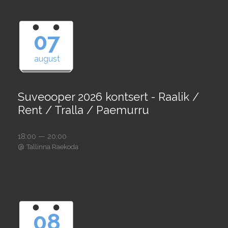
07
august
Suveooper 2026 kontsert - Raalik /
Rent / Tralla / Paemurru
18:00 — 20:00
@
Tallinna Raekoda
08