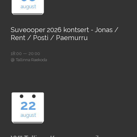
august
Suveooper 2026 kontsert - Jonas /
Rent / Posti / Paemurru
18:00 — 20:00
@
Tallinna Raekoda
22
august