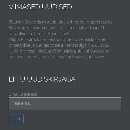
VIIMASED UUDISED
Tallinna Raekoda muutub juba sel reedel ooperiteatriks –
Suveooper kutsub nautima maailmakuulsaid aariaid
ajaloolises miljöös.
16. juuli 2026
Rapla Kirikumuusika Festival lõpetab sel aastal kahe
omanäolise ja suurejoonelise kontserdiga
9. juuli 2026
Juba järgmisel nädalal rõõmustab publikut Suveooper
kontsert-etendustega Tallinna Raekojas
7. juuli 2026
LIITU UUDISKIRJAGA
Email aadress: