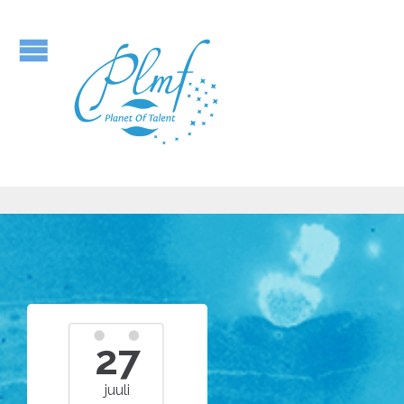
27
juuli