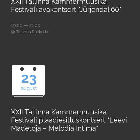
XXII Tallinna Kammermuusika
Festivali avakontsert "Jürjendal 60"
19:00 — 21:00
@
Tallinna Raekoda
23
august
XXII Tallinna Kammermuusika
Festivali plaadiesitluskontsert "Leevi
Madetoja – Melodia Intima"