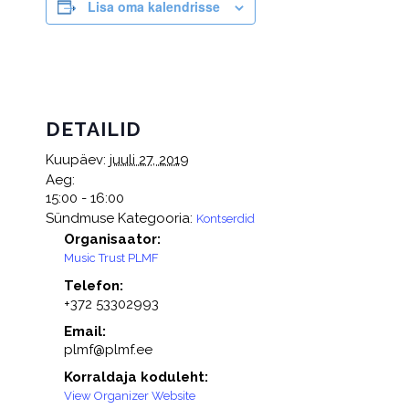
Lisa oma kalendrisse
DETAILID
Kuupäev:
juuli 27, 2019
Aeg:
15:00 - 16:00
Sündmuse Kategooria:
Kontserdid
Organisaator:
Music Trust PLMF
Telefon:
+372 53302993
Email:
plmf@plmf.ee
Korraldaja koduleht:
View Organizer Website