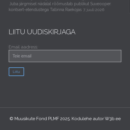
Juba järgmisel nädalal rõõmustab publikut Suveooper
kontsert-etendustega Tallinna Raekojas
7. juuli 2026
LIITU UUDISKIRJAGA
Email aadress:
© Muusikute Fond PLMF 2025. Kodulehe autor
W3b.ee