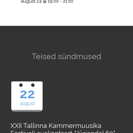
august 24 @ 19:00
-
21:00
Teised sündmused
22
august
XXII Tallinna Kammermuusika