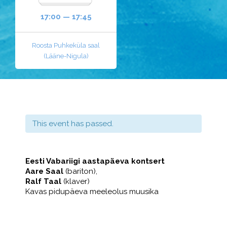
17:00 — 17:45
Roosta Puhkeküla saal
(Lääne-Nigula)
This event has passed.
Eesti Vabariigi aastapäeva kontsert
Aare Saal
(bariton),
Ralf Taal
(klaver)
Kavas pidupäeva meeleolus muusika