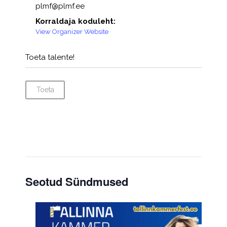
plmf@plmf.ee
Korraldaja koduleht:
View Organizer Website
Toeta talente!
Toeta
Seotud Sündmused