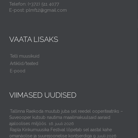
Telefon: (+372) 511 4077
E-post: plmf12@gmail.com
VAATA LISAKS
Telli muusikuid
Artiklid/teated
E-pood
VIIMASED UUDISED
Tallinna Raekoda muutub juba sel reedel ooperiteatriks –
Suveooper kutsub nautima maailmakuulsaid aariaid
ajaloolises miljöös.
16. juuli 2026
Rapla Kirikumuusika Festival lõpetab sel aastal kahe
omanäolise ja suurejoonelise kontserdiga
9. juuli 2026