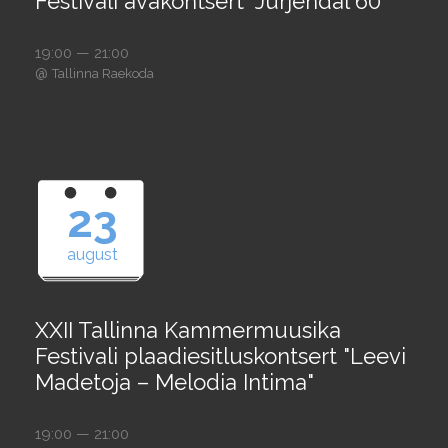
Festivali avakontsert "Jürjendal 60"
19:00 — 21:00
@
Tallinna Raekoda
23
august
XXII Tallinna Kammermuusika
Festivali plaadiesitluskontsert "Leevi
Madetoja – Melodia Intima"
19:00 — 21:00