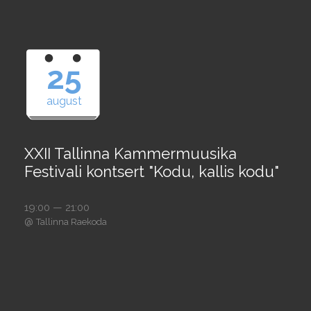
25
august
XXII Tallinna Kammermuusika
Festivali kontsert "Kodu, kallis kodu"
19:00 — 21:00
@
Tallinna Raekoda