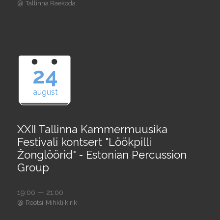
@
Tallinna Raekoda
24
august
XXII Tallinna Kammermuusika
Festivali kontsert "Löökpilli
Žonglöörid" - Estonian Percussion
Group
19:00 — 21:00
@
Rootsi-Mihkli kirik