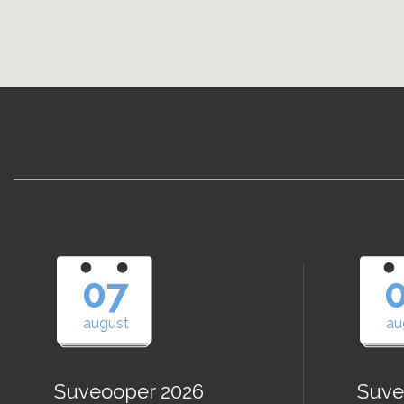
07
august
au
Suveooper 2026
Suve