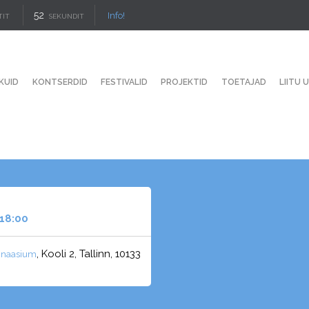
51
Info!
TIT
SEKUNDIT
KUID
KONTSERDID
FESTIVALID
PROJEKTID
TOETAJAD
LIITU 
 18:00
, Kooli 2, Tallinn, 10133
ümnaasium