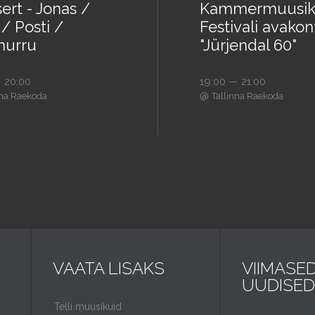
ert - Jonas /
Kammermuusik
/ Posti /
Festivali avakon
urru
"Jürjendal 60"
 20:00
19:00 — 21:00
@
nna Raekoda
Tallinna Raekoda
VAATA LISAKS
VIIMASE
UUDISED
Telli muusikuid