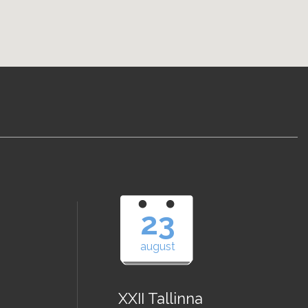
23
august
XXII Tallinna