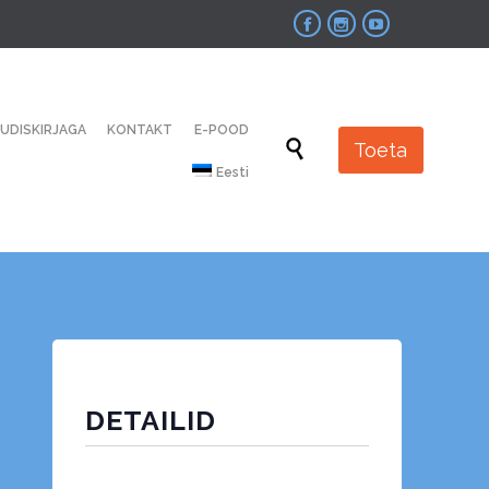



Skip
UUDISKIRJAGA
KONTAKT
E-POOD
to

Toeta
content
Eesti
DETAILID