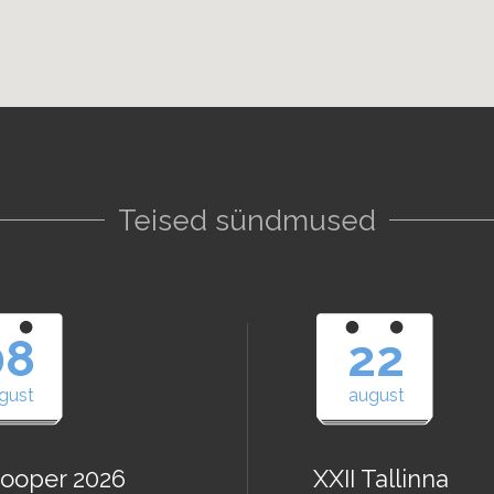
Teised sündmused
08
22
gust
august
ooper 2026
XXII Tallinna