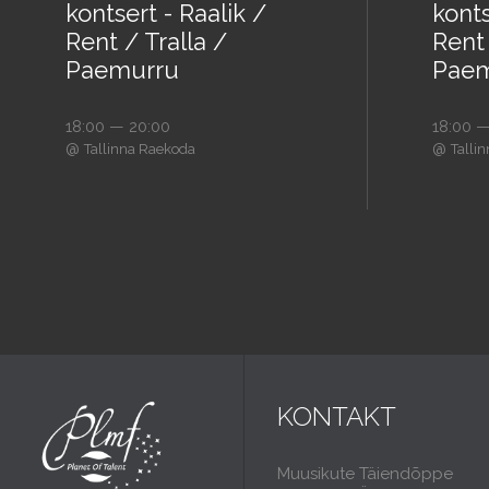
kontsert - Raalik /
konts
Rent / Tralla /
Rent 
Paemurru
Paem
18:00 — 20:00
18:00 —
@
@
Tallinna Raekoda
Talli
KONTAKT
Muusikute Täiendõppe