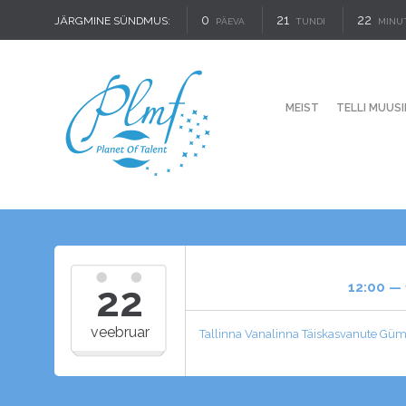
0
21
22
JÄRGMINE SÜNDMUS:
PÄEVA
TUNDI
MINU
MEIST
TELLI MUUSI
22
12:00 —
veebruar
Tallinna Vanalinna Täiskasvanute G