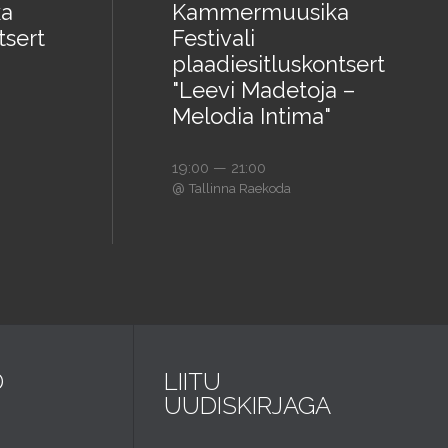
a
Kammermuusika
tsert
Festivali
plaadiesitluskontsert
"Leevi Madetoja –
Melodia Intima"
19:00 — 21:00
@
Tallinna Raekoda
D
LIITU
UUDISKIRJAGA