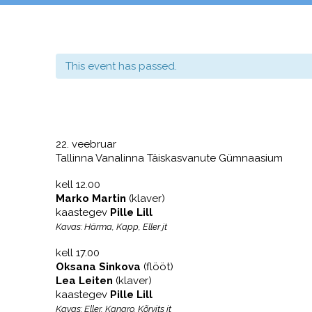
This event has passed.
22. veebruar
Tallinna Vanalinna Täiskasvanute Gümnaasium
kell 12.00
Marko Martin
(klaver)
kaastegev
Pille Lill
Kavas: Härma, Kapp, Eller jt
kell 17.00
Oksana Sinkova
(flööt)
Lea Leiten
(klaver)
kaastegev
Pille Lill
Kavas: Eller, Kangro, Kõrvits jt