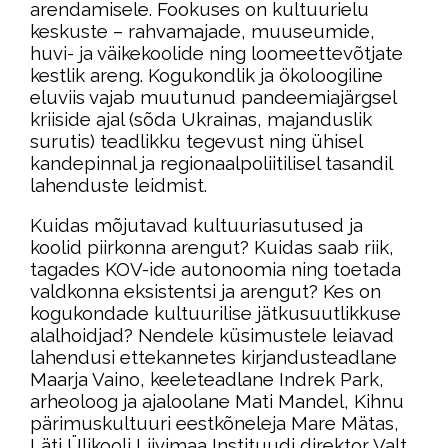
arendamisele. Fookuses on kultuurielu
keskuste – rahvamajade, muuseumide,
huvi- ja väikekoolide ning loomeettevõtjate
kestlik areng. Kogukondlik ja ökoloogiline
eluviis vajab muutunud pandeemiajärgsel
kriiside ajal (sõda Ukrainas, majanduslik
surutis) teadlikku tegevust ning ühisel
kandepinnal ja regionaalpoliitilisel tasandil
lahenduste leidmist.
Kuidas mõjutavad kultuuriasutused ja
koolid piirkonna arengut? Kuidas saab riik,
tagades KOV-ide autonoomia ning toetada
valdkonna eksistentsi ja arengut? Kes on
kogukondade kultuurilise jätkusuutlikkuse
alalhoidjad? Nendele küsimustele leiavad
lahendusi ettekannetes kirjandusteadlane
Maarja Vaino, keeleteadlane Indrek Park,
arheoloog ja ajaloolane Mati Mandel, Kihnu
pärimuskultuuri eestkõneleja Mare Mätas,
Läti Ülikooli Liivimaa Instituudi direktor Valt