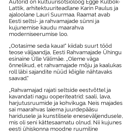
Autorid on kultuurisotsioloog Egge Kulbok-
Lattik, arhitektuuriteadlane Karin Paulus ja
ajaloolane Lauri Suurmaa. Raamat avab
Eesti seltsi- ja rahvamajade sünni ja
kujunemise kaudu maarahva
moderniseerumise loo.
„Ootasime seda kaua!“ kiidab suurt tööd
teose väljaandja, Eesti Rahvamajade Ühingu
esinaine Ülle Välimäe. „Oleme väga
õnnelikud, et rahvamajade mõju ja kaalukas
roll läbi sajandite nüüd kõigile nähtavaks
saavad.“
„Rahvamajad rajati seltside eestvõttel ja
kavandati nagu ooperiteatrid: saali, lava,
harjutusruumide ja kohvikuga. Neis majades
sai maarahvas laiema juurdepääsu
haridusele ja kunstilisele eneseväljendusele,
mis oli seni kättesaamatu olnud. Nii kujunes
eesti ühiskonna moodne ruumiline