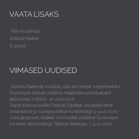
VAATA LISAKS
Telli muusikuid
Artiklid/teated
E-pood
VIIMASED UUDISED
Tallinna Raekoda muutub juba sel reedel ooperiteatriks –
Suveooper kutsub nautima maailmakuulsaid aariaid
ajaloolises miljöös.
16. juuli 2026
Rapla Kirikumuusika Festival lõpetab sel aastal kahe
omanäolise ja suurejoonelise kontserdiga
9. juuli 2026
Juba järgmisel nädalal rõõmustab publikut Suveooper
kontsert-etendustega Tallinna Raekojas
7. juuli 2026