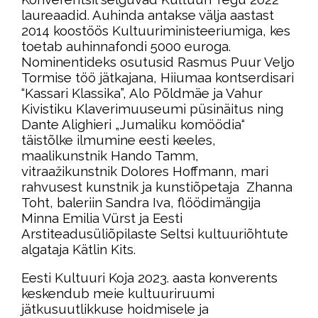
laureaadid. Auhinda antakse välja aastast
2014 koostöös Kultuuriministeeriumiga, kes
toetab auhinnafondi 5000 euroga.
Nominentideks osutusid Rasmus Puur Veljo
Tormise töö jätkajana, Hiiumaa kontserdisari
“Kassari Klassika”, Alo Põldmäe ja Vahur
Kivistiku Klaverimuuseumi püsinäitus ning
Dante Alighieri „Jumaliku komöödia“
täistõlke ilmumine eesti keeles,
maalikunstnik Hando Tamm,
vitraažikunstnik Dolores Hoffmann, mari
rahvusest kunstnik ja kunstiõpetaja Zhanna
Toht, baleriin Sandra Iva, flöödimängija
Minna Emilia Vürst ja Eesti
Arstiteadusüliõpilaste Seltsi kultuuriõhtute
algataja Kätlin Kits.
Eesti Kultuuri Koja 2023. aasta konverents
keskendub meie kultuuriruumi
jätkusuutlikkuse hoidmisele ja