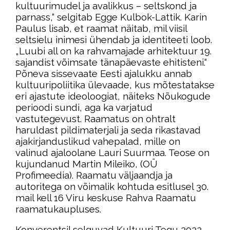
kultuurimudel ja avalikkus – seltskond ja
parnass,“ selgitab Egge Kulbok-Lattik. Karin
Paulus lisab, et raamat näitab, mil viisil
seltsielu inimesi ühendab ja identiteeti loob.
„Luubi all on ka rahvamajade arhitektuur 19.
sajandist võimsate tänapäevaste ehitisteni.“
Põneva sissevaate Eesti ajalukku annab
kultuuripoliitika ülevaade, kus mõtestatakse
eri ajastute ideoloogiat, näiteks Nõukogude
perioodi sundi, aga ka varjatud
vastutegevust. Raamatus on ohtralt
haruldast pildimaterjali ja seda rikastavad
ajakirjanduslikud vahepalad, mille on
valinud ajaloolane Lauri Suurmaa. Teose on
kujundanud Martin Mileiko, (OÜ
Profimeedia). Raamatu väljaandja ja
autoritega on võimalik kohtuda esitlusel 30.
mail kell 16 Viru keskuse Rahva Raamatu
raamatukaupluses.
Konverentsil selguvad Kultuuri Tegu 2022