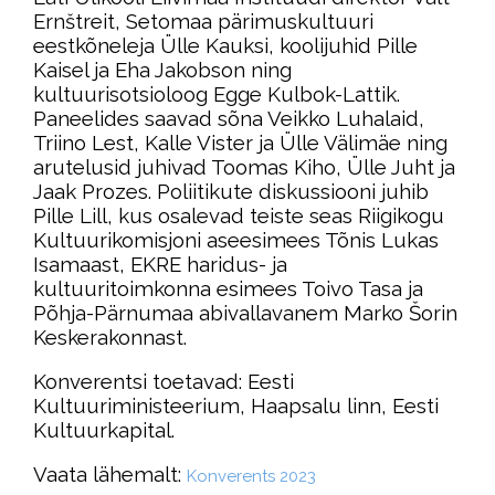
Ernštreit, Setomaa pärimuskultuuri
eestkõneleja Ülle Kauksi, koolijuhid Pille
Kaisel ja Eha Jakobson ning
kultuurisotsioloog Egge Kulbok-Lattik.
Paneelides saavad sõna Veikko Luhalaid,
Triino Lest, Kalle Vister ja Ülle Välimäe ning
arutelusid juhivad Toomas Kiho, Ülle Juht ja
Jaak Prozes. Poliitikute diskussiooni juhib
Pille Lill, kus osalevad teiste seas Riigikogu
Kultuurikomisjoni aseesimees Tõnis Lukas
Isamaast, EKRE haridus- ja
kultuuritoimkonna esimees Toivo Tasa ja
Põhja-Pärnumaa abivallavanem Marko Šorin
Keskerakonnast.
Konverentsi toetavad: Eesti
Kultuuriministeerium, Haapsalu linn, Eesti
Kultuurkapital.
Vaata lähemalt:
Konverents 2023