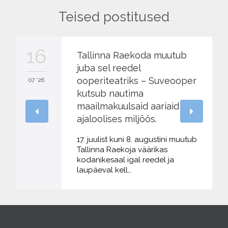
Teised postitused
16
Tallinna Raekoda muutub
juba sel reedel
ooperiteatriks – Suveooper
07 '26
kutsub nautima
maailmakuulsaid aariaid
ajaloolises miljöös.
17. juulist kuni 8. augustini muutub
Tallinna Raekoja väärikas
kodanikesaal igal reedel ja
laupäeval kell…