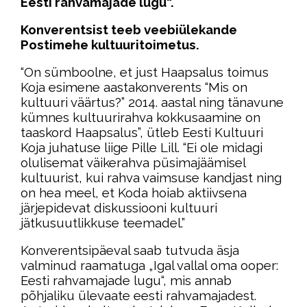
Eesti rahvamajade lugu“.
Konverentsist teeb veebiülekande
Postimehe kultuuritoimetus.
“On sümboolne, et just Haapsalus toimus
Koja esimene aastakonverents “Mis on
kultuuri väärtus?” 2014. aastal ning tänavune
kümnes kultuurirahva kokkusaamine on
taaskord Haapsalus”, ütleb Eesti Kultuuri
Koja juhatuse liige Pille Lill. “Ei ole midagi
olulisemat väikerahva püsimajäämisel
kultuurist, kui rahva vaimsuse kandjast ning
on hea meel, et Koda hoiab aktiivsena
järjepidevat diskussiooni kultuuri
jätkusuutlikkuse teemadel.”
Konverentsipäeval saab tutvuda äsja
valminud raamatuga „Igal vallal oma ooper:
Eesti rahvamajade lugu“, mis annab
põhjaliku ülevaate eesti rahvamajadest.