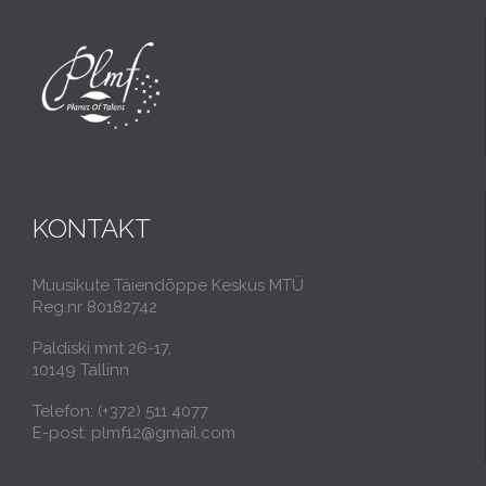
KONTAKT
Muusikute Täiendõppe Keskus MTÜ
Reg.nr 80182742
Paldiski mnt 26-17,
10149 Tallinn
Telefon: (+372) 511 4077
E-post: plmf12@gmail.com