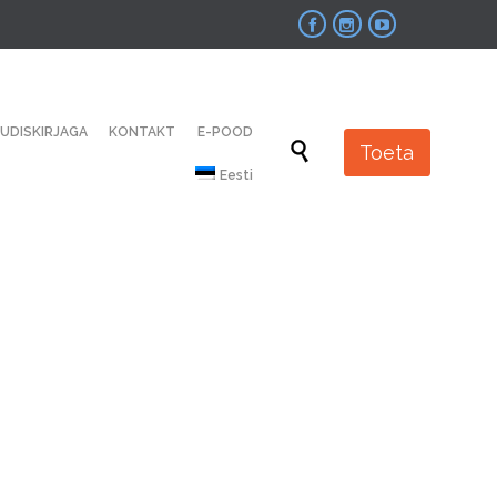



Skip
UUDISKIRJAGA
KONTAKT
E-POOD
to

Toeta
content
Eesti