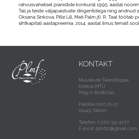
rahvusvahelisel pianistide konkursil 1995. aastal noorima
Tali ja teiste väljapaistvate dirigentidega ning andnud
Oksana Sinkova, Pille Lill, Mati Palm jt). R. Taal töötab
sihtkapitali aastapreemia. 2014. aastal ilmus temalt 
KONTAKT
Muusikute Täiendõppe
Keskus MTÜ
Reg.nr 80182742
Paldiski mnt 26-17,
10149 Tallinn
Telefon: (+372) 511 4077
E-post: plmf12@gmail.com