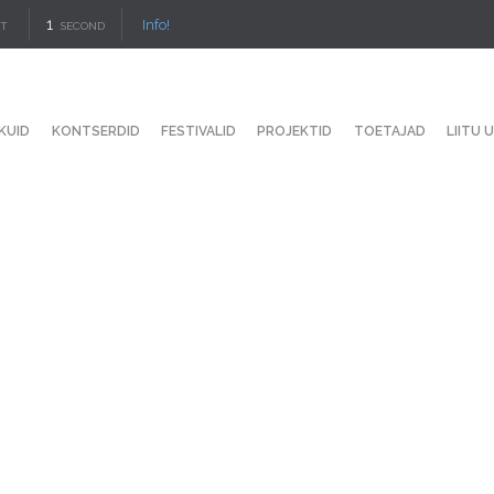
1
Info!
IT
SECOND
KUID
KONTSERDID
FESTIVALID
PROJEKTID
TOETAJAD
LIITU 