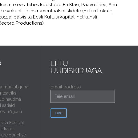
rkestrite ees, tehes koostööd Eri Klasi, Paavo Järvi, Anu
le vokaal- ja instrumentaalsolistidele (Helen Lokuta,
1.a. pälvis ta Eesti Kultuurkapitali helikunsti
 Record Productions).
D
LIITU
UUDISKIRJAGA
Email aadress:
da muutub juba
iteatriks –
ub nautima
 aariaid
öös.
16. juuli
sika Festival
al kahe
uurejoonelise