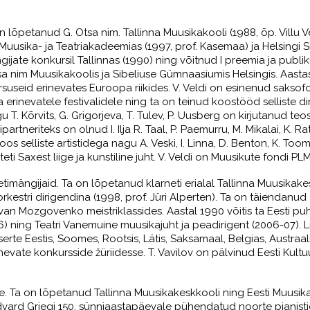
n lõpetanud G. Otsa nim. Tallinna Muusikakooli (1988, õp. Villu 
Muusika- ja Teatriakadeemias (1997, prof. Kasemaa) ja Helsingi S
ngijate konkursil Tallinnas (1990) ning võitnud I preemia ja publ
sa nim Muusikakoolis ja Sibeliuse Gümnaasiumis Helsingis. Aasta
rsuseid erinevates Euroopa riikides. V. Veldi on esinenud saksof
rinevatele festivalidele ning ta on teinud koostööd selliste diri
u T. Kõrvits, G. Grigorjeva, T. Tulev, P. Uusberg on kirjutanud teo
eriteks on olnud I. Ilja R. Taal, P. Paemurru, M. Mikalai, K. Ratas
s selliste artistidega nagu A. Veski, I. Linna, D. Benton, K. To
i Saxest liige ja kunstiline juht. V. Veldi on Muusikute fondi PL
timängijaid. Ta on lõpetanud klarneti erialal Tallinna Muusikakes
rkestri dirigendina (1998, prof. Jüri Alperten). Ta on täiendanu
a Ivan Mozgovenko meistriklassides. Aastal 1990 võitis ta Eesti pu
006) ning Teatri Vanemuine muusikajuht ja peadirigent (2006-07)
erte Eestis, Soomes, Rootsis, Lätis, Saksamaal, Belgias, Austraal
e konkursside žüriidesse. T. Vavilov on pälvinud Eesti Kultuurk
 Ta on lõpetanud Tallinna Muusikakeskkooli ning Eesti Muusika
dvard Griegi 150. sünniaastapäevale pühendatud noorte pianisti