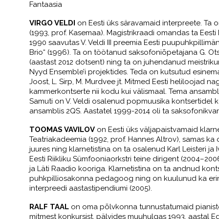
Fantaasia
VIRGO VELDI
on Eesti üks säravamaid interpreete. Ta o
(1993, prof. Kasemaa). Magistrikraadi omandas ta Eesti 
1990 saavutas V. Veldi III preemia Eesti puupuhkpillimä
Brio“ (1996). Ta on töötanud saksofoniõpetajana G. Ot
(aastast 2012 dotsent) ning ta on juhendanud meistriku
Nyyd Ensemble’i projektides. Teda on kutsutud esinema e
Joost, L. Sirp, M. Murdvee jt. Mitmed Eesti heliloojad nag
kammerkontserte nii kodu kui välismaal. Tema ansamblipartn
Samuti on V. Veldi osalenud popmuusika kontsertidel koo
ansamblis 2QS. Aastatel 1999-2014 oli ta saksofonikvartet
TOOMAS VAVILOV
on Eesti üks väljapaistvamaid klarne
Teatriakadeemia (1992, prof. Hannes Altrov), samas ka o
juures ning klarnetistina on ta osalenud Karl Leisteri j
Eesti Riikliku Sümfooniaorkstri teine dirigent (2004–2
ja Läti Raadio kooriga. Klarnetistina on ta andnud konts
puhkpilliosakonna pedagoog ning on kuulunud ka erinevat
interpreedi aastastipendiumi (2005).
RALF TAAL
on oma põlvkonna tunnustatumaid pianiste.
mitmest konkursist, pälvides muuhulgas 1993. aastal E