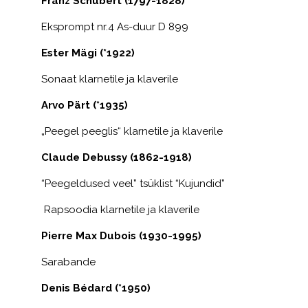
Franz Schubert (1797-1828)
Eksprompt nr.4 As-duur D 899
Ester Mägi (*1922)
Sonaat klarnetile ja klaverile
Arvo Pärt (*1935)
„Peegel peeglis“ klarnetile ja klaverile
Claude Debussy (1862-1918)
“Peegeldused veel” tsüklist “Kujundid”
Rapsoodia klarnetile ja klaverile
Pierre Max Dubois (1930-1995)
Sarabande
Denis Bédard (*1950)