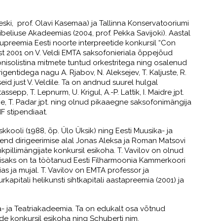
Veski, prof. Olavi Kasemaa) ja Tallinna Konservatooriumi
ibeliuse Akadeemias (2004, prof. Pekka Savijoki).
Aastal
ikupreemia Eesti noorte interpreetide konkursil “Con
st 2001 on V. Veldi EMTA saksofonieriala õppejõud
onisolistina mitmete tuntud orkestritega ning osalenud
gentidega nagu A. Rjabov, N. Aleksejev, T. Kaljuste, R.
seid just V. Veldile. Ta on andnud suurel hulgal
sepp, T. Lepnurm, U. Krigul, A.-P. Lattik, I. Maidre jpt.
ome, T. Padar jpt. ning olnud pikaaegne saksofonimängija
MF stipendiaat.
kkooli (1988, õp. Ülo Üksik) ning Eesti Muusika- ja
d end dirigeerimise alal Jonas Aleksa ja Roman Matsovi
hkpillimängijate konkursil esikoha. T. Vavilov on olnud
. Lisaks on ta töötanud Eesti Filharmoonia Kammerkoori
ias ja mujal. T. Vavilov on EMTA professor ja
apitali helikunsti sihtkapitali aastapreemia (2001) ja
- ja Teatriakadeemia. Ta on edukalt osa võtnud
de konkursil esikoha ning Schuberti nim.