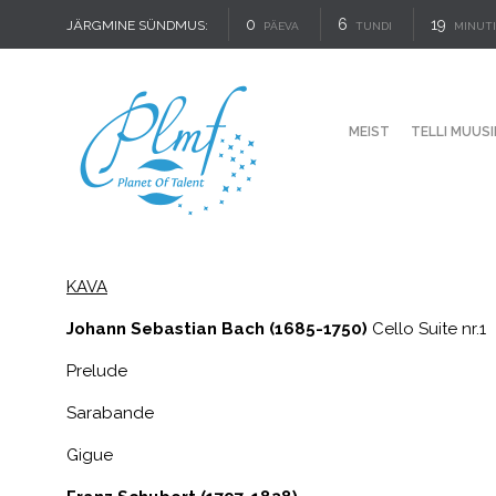
0
6
19
JÄRGMINE SÜNDMUS:
PÄEVA
TUNDI
MINUT
MEIST
TELLI MUUSI
KAVA
Johann Sebastian Bach (1685-1750)
Cello Suite nr.1
Prelude
Sarabande
Gigue