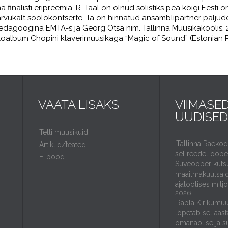
 finalisti eripreemia. R. Taal on olnud solistiks pea kõigi Eesti o
 arvukalt soolokontserte. Ta on hinnatud ansamblipartner paljude
 pedagoogina EMTA-s ja Georg Otsa nim. Tallinna Muusikakoolis. 201
sooloalbum Chopini klaverimuusikaga “Magic of Sound” (Estonian
VAATA LISAKS
VIIMASE
UUDISED
Telli muusikuid
Tallinna Raeko
Artiklid/teated
sel reedel ooper
E-pood
Suveooper kuts
maailmakuulsaid
ajaloolises milj
2026
Rapla Kirikumuu
lõpetab sel aast
omanäolise ja s