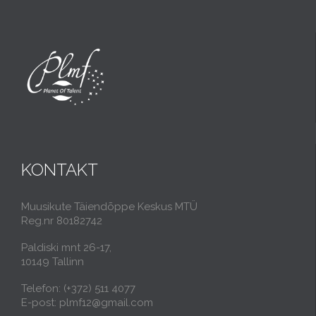
KONTAKT
Muusikute Täiendõppe Keskus MTÜ
Reg.nr 80182742
Paldiski mnt 26-17,
10149 Tallinn
Telefon: (+372) 511 4077
E-post: plmf12@gmail.com