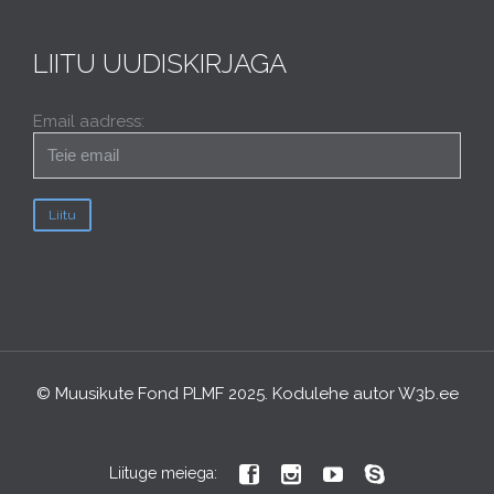
LIITU UUDISKIRJAGA
Email aadress:
© Muusikute Fond PLMF 2025. Kodulehe autor
W3b.ee




Liituge meiega: