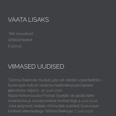
VAATA LISAKS
Telli muusikuid
Artiklid/teated
E-pood
VIIMASED UUDISED
Tallinna Raekoda muutub juba sel reedel ooperiteatriks –
Suveooper kutsub nautima maailmakuulsaid aariaid
ajaloolises miljöös.
16. juuli 2026
Rapla Kirikumuusika Festival lõpetab sel aastal kahe
omanäolise ja suurejoonelise kontserdiga
9. juuli 2026
Juba järgmisel nädalal rõõmustab publikut Suveooper
kontsert-etendustega Tallinna Raekojas
7. juuli 2026