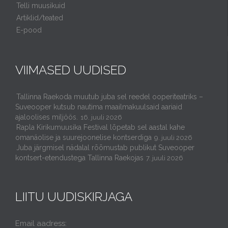
Telli muusikuid
Artiklid/teated
E-pood
VIIMASED UUDISED
Tallinna Raekoda muutub juba sel reedel ooperiteatriks –
Suveooper kutsub nautima maailmakuulsaid aariaid
ajaloolises miljöös.
16. juuli 2026
Rapla Kirikumuusika Festival lõpetab sel aastal kahe
omanäolise ja suurejoonelise kontserdiga
9. juuli 2026
Juba järgmisel nädalal rõõmustab publikut Suveooper
kontsert-etendustega Tallinna Raekojas
7. juuli 2026
LIITU UUDISKIRJAGA
Email aadress: