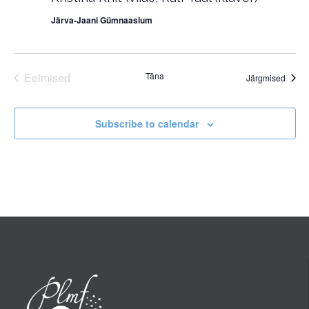
Järva-Jaani Gümnaasium
Eelmised
Täna
Sünd
Järgmised
Sündmused
Subscribe to calendar