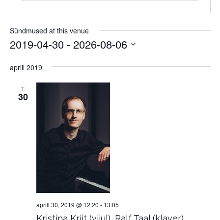
Sündmused at this venue
2019-04-30
 - 
2026-08-06
Select
date.
aprill 2019
T
30
aprill 30, 2019 @ 12:20
-
13:05
Kristina Kriit (viiul), Ralf Taal (klaver)