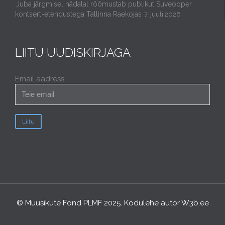
Juba järgmisel nädalal rõõmustab publikut Suveooper
kontsert-etendustega Tallinna Raekojas
7. juuli 2026
LIITU UUDISKIRJAGA
Email aadress:
© Muusikute Fond PLMF 2025. Kodulehe autor
W3b.ee