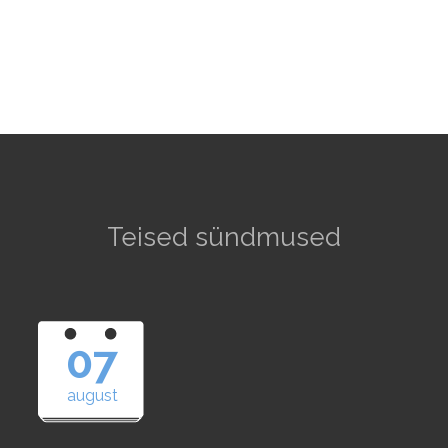
Teised sündmused
07
august