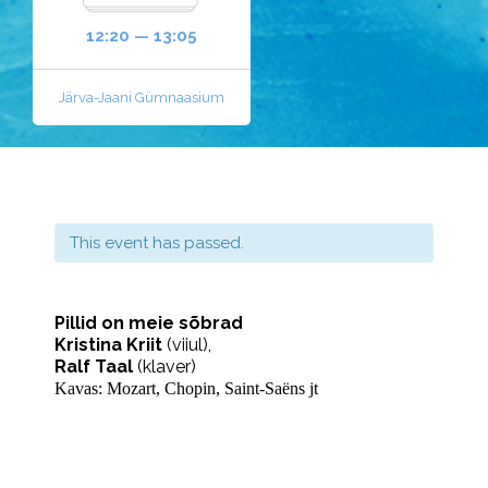
12:20 — 13:05
Järva-Jaani Gümnaasium
This event has passed.
Pillid on meie sõbrad
Kristina Kriit
(viiul),
Ralf Taal
(klaver)
Kavas:
Mozart,
Chopin,
Saint-Saëns
jt