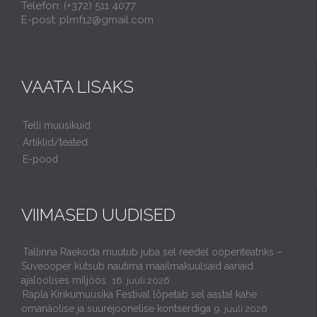
Telefon: (+372) 511 4077
E-post: plmf12@gmail.com
VAATA LISAKS
Telli muusikuid
Artiklid/teated
E-pood
VIIMASED UUDISED
Tallinna Raekoda muutub juba sel reedel ooperiteatriks –
Suveooper kutsub nautima maailmakuulsaid aariaid
ajaloolises miljöös.
16. juuli 2026
Rapla Kirikumuusika Festival lõpetab sel aastal kahe
omanäolise ja suurejoonelise kontserdiga
9. juuli 2026