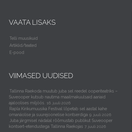
VAATA LISAKS
Telli muusikuid
Artiklid/teated
E-pood
VIIMASED UUDISED
Tallinna Raekoda muutub juba sel reedel ooperiteatriks –
Suveooper kutsub nautima maailmakuulsaid aariaid
ajaloolises miljöös.
16. juuli 2026
Rapla Kirikumuusika Festival lõpetab sel aastal kahe
omanäolise ja suurejoonelise kontserdiga
9. juuli 2026
Juba järgmisel nädalal rõõmustab publikut Suveooper
kontsert-etendustega Tallinna Raekojas
7. juuli 2026