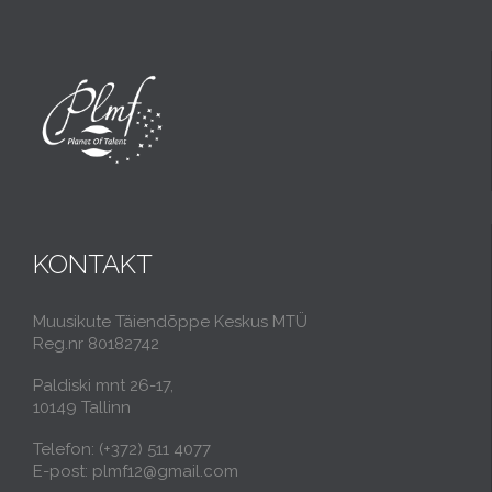
KONTAKT
Muusikute Täiendõppe Keskus MTÜ
Reg.nr 80182742
Paldiski mnt 26-17,
10149 Tallinn
Telefon: (+372) 511 4077
E-post: plmf12@gmail.com