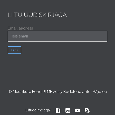
LIITU UUDISKIRJAGA
Email aadress:
© Muusikute Fond PLMF 2025. Kodulehe autor
W3b.ee




Liituge meiega: