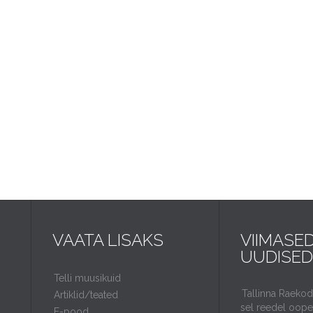
VAATA LISAKS
VIIMASE
UUDISED
Telli muusikuid
Tallinna Raeko
Artiklid/teated
sel reedel ooper
E-pood