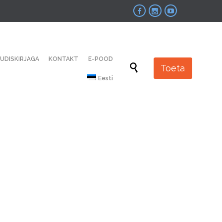



Skip
UUDISKIRJAGA
KONTAKT
E-POOD
to

Toeta
content
Eesti