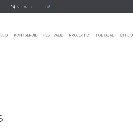
24
Info!
SEKUNDIT
KUID
KONTSERDID
FESTIVALID
PROJEKTID
TOETAJAD
LIITU 
s