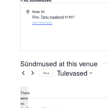
« All Sündmused
Address
Kesk 30
Elva
,
Tartu maakond
61507
Get Directions
Sündmused at this venue
Tulevased
Täna
Select
date.
There
were
no
Notice