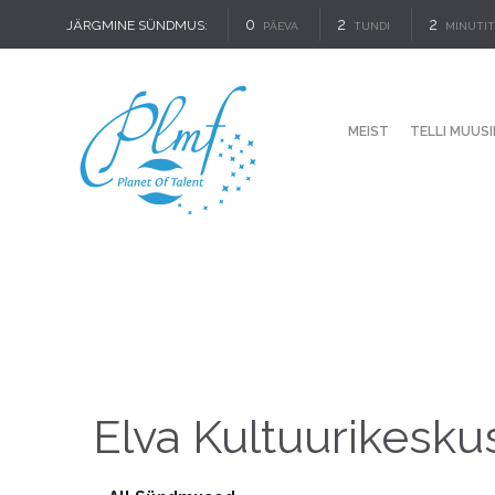
0
2
2
JÄRGMINE SÜNDMUS:
PÄEVA
TUNDI
MINUTIT
MEIST
TELLI MUUSI
Elva Kultuurikesku