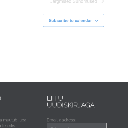
Järgmised
Sündmused
Subscribe to calendar
D
LIITU
UUDISKIRJAGA
Email aadress:
da muutub juba
iteatriks –