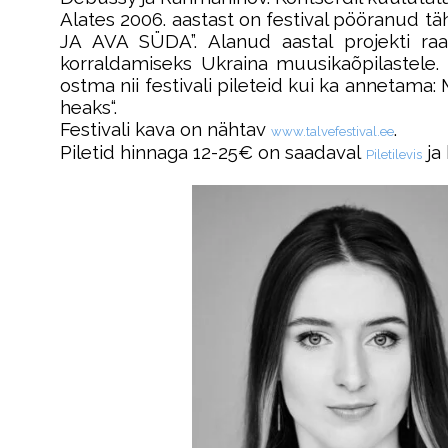
Alates 2006. aastast on festival pööranud 
JA AVA SÜDA”. Alanud aastal projekti r
korraldamiseks Ukraina muusikaõpilastele. 
ostma nii festivali pileteid kui ka anneta
heaks“.
Festivali kava on nähtav
.
www.talvefestival.ee
Piletid hinnaga 12-25€ on saadaval
ja
Piletilevis