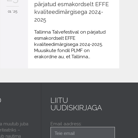
pärjatud esmakordselt EFFE
kvaliteedimärgisega 2024-
01 '25
2025
Tallinna Talvefestival on pärjatud
esmakordselt EFFE
kvaliteedimärgisega 2024-2025.
Muusikute fondil PLMF on
erakordne au, et Tallinna…
D
LIITU
UUDISKIRJAGA
Email aadress:
da muutub juba
iteatriks –
ub nautima