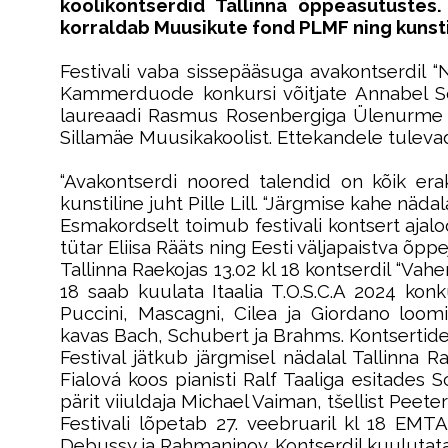
koolikontserdid Tallinna õppeasutustes
korraldab Muusikute fond PLMF ning kunstilin
Festivali vaba sissepääsuga avakontserdil “
Kammerduode konkursi võitjate Annabel So
laureaadi Rasmus Rosenbergiga Ülenurme M
Sillamäe Muusikakoolist. Ettekandele tulevad
“Avakontserdi noored talendid on kõik era
kunstiline juht Pille Lill. “Järgmise kahe näd
Esmakordselt toimub festivali kontsert ajalo
tütar Eliisa Rääts ning Eesti väljapaistva õpp
Tallinna Raekojas 13.02 kl 18 kontserdil “Va
18 saab kuulata Itaalia T.O.S.C.A 2024 ko
Puccini, Mascagni, Cilea ja Giordano loomin
kavas Bach, Schubert ja Brahms. Kontsertidel
Festival jätkub järgmisel nädalal Tallinna R
Fialová koos pianisti Ralf Taaliga esitades 
pärit viiuldaja Michael Vaiman, tšellist Peet
Festivali lõpetab 27. veebruaril kl 18 EMTA
Debussy ja Rahmaninov. Kontserdil kuulutat