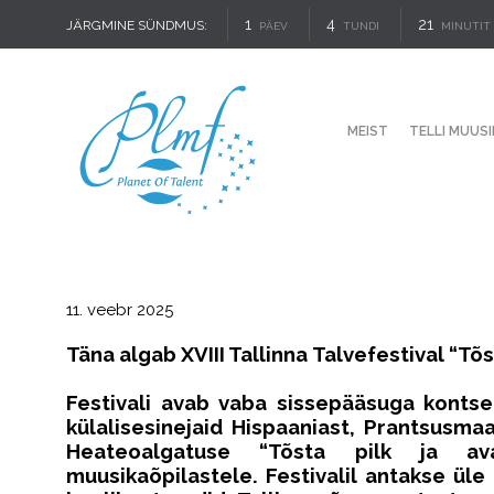
1
4
21
JÄRGMINE SÜNDMUS:
PÄEV
TUNDI
MINUTIT
MEIST
TELLI MUUSI
11. veebr 2025
Täna algab XVIII Tallinna Talvefestival “Tõst
Festivali avab vaba sissepääsuga kontser
külalisesinejaid Hispaaniast, Prantsusmaa
Heateoalgatuse “Tõsta pilk ja av
muusikaõpilastele. Festivalil antakse 