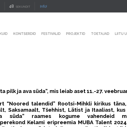
48
Info!
SEKUNDIT
KUID
KONTSERDID
FESTIVALID
PROJEKTID
TOETAJAD
LIITU 
a pilk ja ava süda”, mis leiab aset 11.-27. veebruar
t “Noored talendid” Rootsi-Mihkli kirikus täna
lt, Saksamaalt, Tšehhist, Lätist ja Itaaliast, k
a süda” raames kogume vahendeid meist
üle perekond Kelami eripreemia MUBA Talent 20