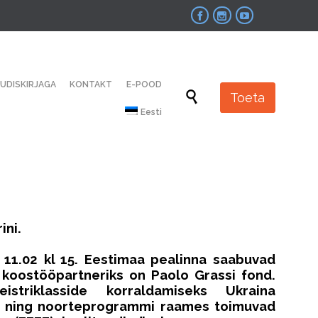



Skip
UUDISKIRJAGA
KONTAKT
E-POOD
to

Toeta
content
Eesti
ini.
, 11.02 kl 15. Eestimaa pealinna saabuvad
us koostööpartneriks on Paolo Grassi fond.
riklasside korraldamiseks Ukraina
24 ning noorteprogrammi raames toimuvad