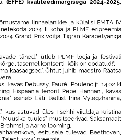
du (EFFE) kvaliteedimärgisega 2024-2025,
rõõmustame linnaelanikke ja külalisi EMTA IV
nnetekoda 2024 II koha ja PLMF eripreemia
24 Grand Prix võitja Tigran Karapetyaniga
vade tähed,” ütleb PLMF looja ja festivali
kõrgel tasemel kontserti, kõik on oodatud!
“.
 tema kaasaegsed”. Õhtut juhib maestro Räätsa
vere.
s, kavas Debussy, Fauré, Poulenc jt, 14.02 kl
ning Hispaania tenorit Pepe Hannani, kavas
ia” esineb Läti tšellist Irina Vylegzhanina,
”, kus astuvad üles Tšehhi viiuldaja Kristina
 18 “Muusika tuules” musitseerivad Saksamaalt
, Brahmsi ja Aarne looming.
a Zahharenkova, esitusele tulevad Beethoven,
 Talent 2024” preemia.