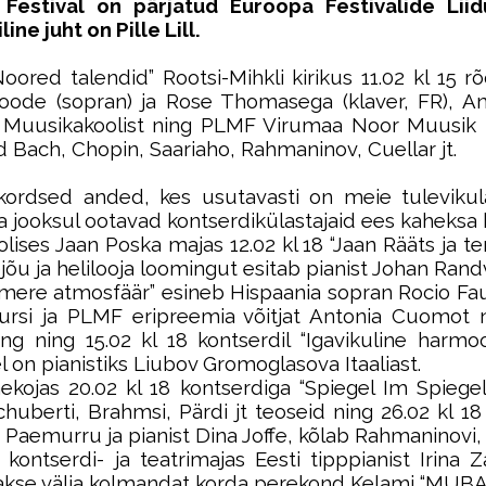
.
Festival on pärjatud Euroopa Festivalide Lii
e juht on Pille Lill.
Noored talendid” Rootsi-Mihkli kirikus 11.02 kl 15 
ode (sopran) ja Rose Thomasega (klaver, FR), A
uusikakoolist ning PLMF Virumaa Noor Muusik 20
 Bach, Chopin, Saariaho, Rahmaninov, Cuellar jt.
kordsed anded, kes usutavasti on meie tulevikula
ala jooksul ootavad kontserdikülastajaid ees k
aheksa 
olises Jaan Poska majas 12.02 kl 18 “Jaan Rääts ja
ejõu ja helilooja loomingut esitab pianist Johan Rand
hemere atmosfäär” esineb Hispaania sopran Rocio Fau
nkursi ja PLMF eripreemia võitjat Antonia Cuomot 
g ning 15.02 kl 18 kontserdil “Igavikuline harmoon
 on pianistiks Liubov Gromoglasova Itaaliast.
aekojas 20.02 kl 18 kontserdiga “Spiegel Im Spiegel
Schuberti, Brahmsi, Pärdi jt teoseid ning 26.02 kl
er Paemurru ja pianist Dina Joffe, kõlab Rahmaninovi
 kontserdi- ja teatrimajas Eesti tipppianist Irin
akse välja kolmandat korda perekond Kelami “MUBA