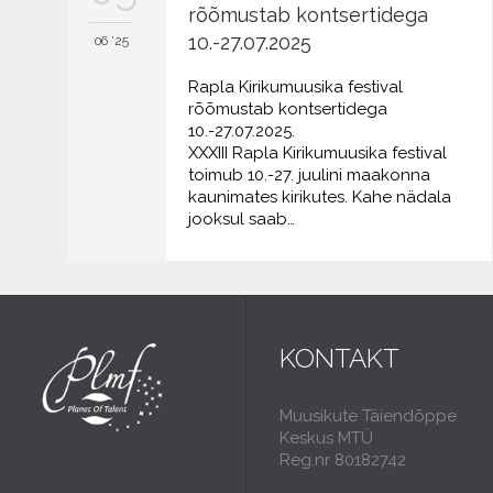
rõõmustab kontsertidega
10.-27.07.2025
06 '25
Rapla Kirikumuusika festival
rõõmustab kontsertidega
10.-27.07.2025.
XXXIII Rapla Kirikumuusika festival
toimub 10.-27. juulini maakonna
kaunimates kirikutes. Kahe nädala
jooksul saab…
KONTAKT
Muusikute Täiendõppe
Keskus MTÜ
Reg.nr 80182742