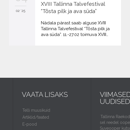
XVIII Tallinna Talvefestival
“Tõsta pilk ja ava süda”
02 '25
Nädala pärast saab alguse XVIII
Tallinna Talvefestival “Tõsta pilk ja
ava süda”. 11.-27.02 toimuva XVIII…
VAATA LISAKS
VIIMASE
UUDISED
Telli muusikuid
Tallinna Raeko
Artiklid/teated
sel reedel ooper
E-pood
Suveooper kuts