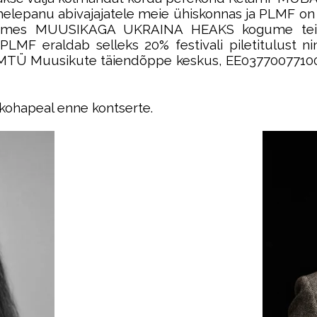
tähelepanu abivajajatele meie ühiskonnas ja PLMF o
aames MUUSIKAGA UKRAINA HEAKS kogume teist a
PLMF eraldab selleks 20% festivali piletitulust n
ma: MTÜ Muusikute täiendõppe keskus, EE0377007710
 kohapeal enne kontserte.