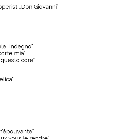
operist „Don Giovanni”
ale, indegno”
sorte mia”
 questo core”
lica”
 m’épouvante”
eux vous le rendre“