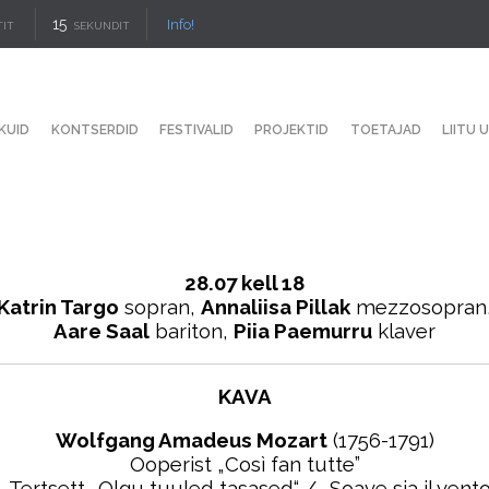
14
Info!
TIT
SEKUNDIT
KUID
KONTSERDID
FESTIVALID
PROJEKTID
TOETAJAD
LIITU 
28.07 kell 18
Katrin Targo
sopran,
Annaliisa Pillak
mezzosopran
Aare Saal
bariton,
Piia Paemurru
klaver
KAVA
Wolfgang Amadeus Mozart
(1756-1791)
Ooperist „Così fan tutte”
– Tertsett „Olgu tuuled tasased“ / „Soave sia il vento