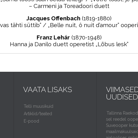
– Carmeni ja Toreadoori duett
Jacques Offenbach
(1819-1880)
as tähti süttib” / „Belle nuit, ô nuit d’amour” ooper
Franz Lehár
(1870-1948)
Hanna ja Danilo duett operetist
„
Lõbus lesk”
VAATA LISAKS
VIIMASE
UUDISED
Telli muusikuid
Tallinna Raeko
Artiklid/teated
sel reedel ooper
E-pood
Suveooper kuts
maailmakuulsaid
ajaloolises milj