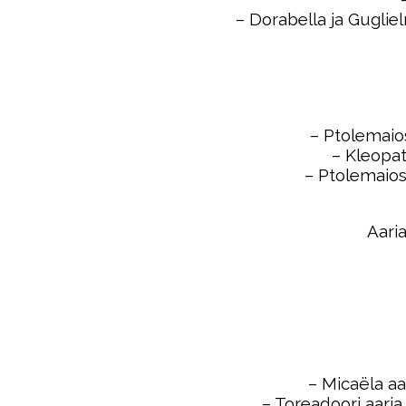
– Dorabella ja Guglie
– Ptolemaios
– Kleopat
–
Ptolemaios
Aari
– Micaëla aa
– Toreadoori aaria