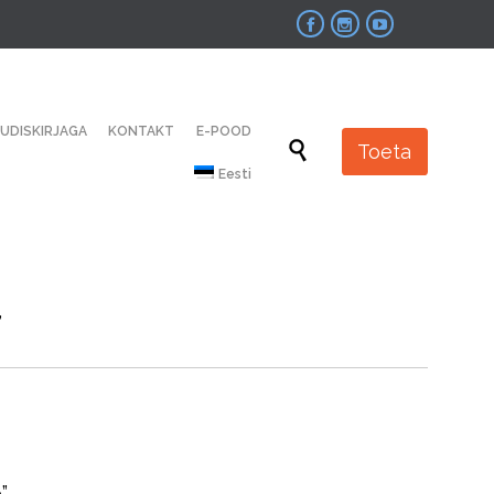



Skip
UUDISKIRJAGA
KONTAKT
E-POOD
to

Toeta
content
Eesti
,
”