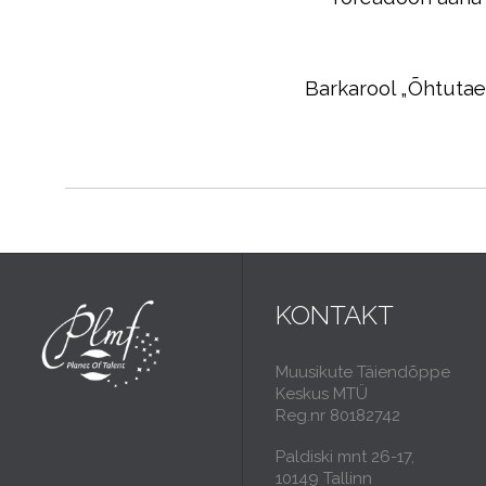
Barkarool „Õhtutaev
KONTAKT
Muusikute Täiendõppe
Keskus MTÜ
Reg.nr 80182742
Paldiski mnt 26-17,
10149 Tallinn