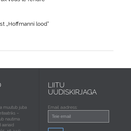
ist „Hoffmanni lood”
D
LIITU
UUDISKIRJAGA
Email aadress:
da muutub juba
iteatriks –
ub nautima
 aariaid
öös.
16. juuli