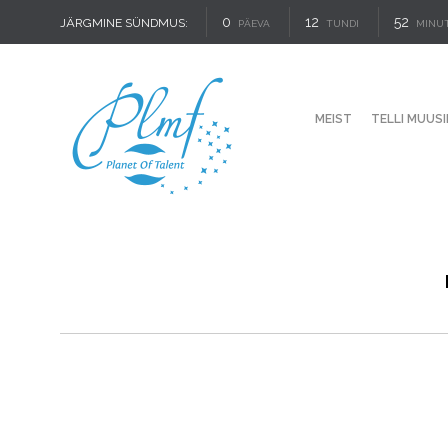
0
12
52
JÄRGMINE SÜNDMUS:
PÄEVA
TUNDI
MINU
MEIST
TELLI MUUSI