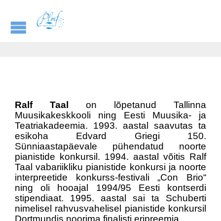
Ralf Taal
on lõpetanud Tallinna
Muusikakeskkooli ning Eesti Muusika- ja
Teatriakadeemia. 1993. aastal saavutas ta
esikoha Edvard Griegi 150.
Sünniaastapäevale pühendatud noorte
pianistide konkursil. 1994. aastal võitis Ralf
Taal vabariikliku pianistide konkursi ja noorte
interpreetide konkurss-festivali „Con Brio“
ning oli hooajal 1994/95 Eesti kontserdi
stipendiaat. 1995. aastal sai ta Schuberti
nimelisel rahvusvahelisel pianistide konkursil
Dortmundis noorima finalisti eripreemia.