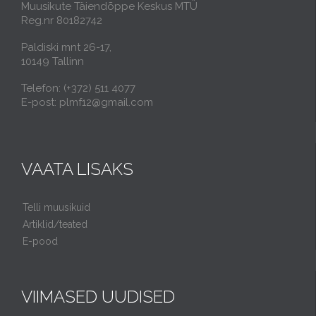
Muusikute Täiendõppe Keskus MTÜ
Reg.nr 80182742
Paldiski mnt 26-17,
10149 Tallinn
Telefon: (+372) 511 4077
E-post: plmf12@gmail.com
VAATA LISAKS
Telli muusikuid
Artiklid/teated
E-pood
VIIMASED UUDISED