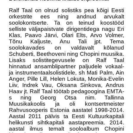
Ralf Taal on olnud solistiks pea kõigi Eesti
orkestrite ees ning andnud arvukalt
soolokontserte. Ta on teinud koostööd
selliste väljapaistvate dirigentidega nagu Eri
Klas, Paavo Järvi, Olari Elts, Arvo Volmer,
Tõnu Kaljuste, Anu Tali jpt. Tema
soolokavades on valdavalt kõlanud
Schuberti, Beethoveni ning Chopini muusika.
Lisaks solistitegevusele on Ralf Taal
hinnatud ansamblipartner paljudele vokaal-
ja instrumentaalsolistidele, sh Mati Palm, Ain
Anger, Pille Lill, Helen Lokuta, Monika-Evelin
Liiv, Indrek Vau, Oksana Sinkova, Andrus
Haav jt. Ralf Taal töötab pedagoogina EMTA-
s ning Georg Otsa nim. Tallinna
Muusikakoolis ja oli kontsertmeister
Rahvusooperis Estonia aastatel 1998-2014.
Aastal 2011 pälvis ta Eesti Kultuurkapitali
helikunsti sihtkapitali aastapreemia. 2014.
aastal ilmus temalt sooloalbum Chopini