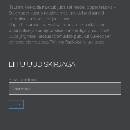
Tallinna Raekoda muutub juba sel reedel ooperiteatriks –
Suveooper kutsub nautima maailmakuulsaid aariaid
ajaloolises miljöös.
16. juuli 2026
Rapla Kirikumuusika Festival lõpetab sel aastal kahe
omanäolise ja suurejoonelise kontserdiga
9. juuli 2026
Juba järgmisel nädalal rõõmustab publikut Suveooper
kontsert-etendustega Tallinna Raekojas
7. juuli 2026
LIITU UUDISKIRJAGA
Email aadress: