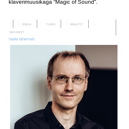
klaverimuusikaga “Magic of Sound”.
0
2
8
42
PÄEVA
TUNDI
MINUTIT
SEKUNDIT
Vaata lähemalt