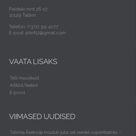
Paldiski mnt 26-17,
10149 Tallinn
Telefon: (+372) 511 4077
E-post: plmf12@gmail.com
VAATA LISAKS
Telli muusikuid
Artiklid/teated
E-pood
VIIMASED UUDISED
Tallinna Raekoda muutub juba sel reedel ooperiteatriks –