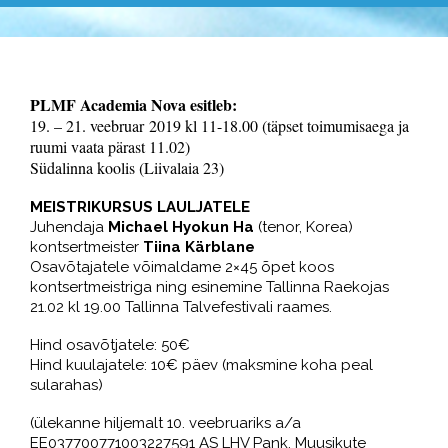
PLMF Academia Nova esitleb:
19. – 21. veebruar 2019 kl 11-18.00 (täpset toimumisaega ja
ruumi vaata pärast 11.02)
S
üdalinna koolis (Liivalaia 23)
MEISTRIKURSUS LAULJATELE
Juhendaja
Michael Hyokun Ha
(tenor, Korea)
kontsertmeister
Tiina Kärblane
Osavõtajatele võimaldame 2×45 õpet koos
kontsertmeistriga ning esinemine Tallinna Raekojas
21.02 kl 19.00 Tallinna Talvefestivali raames.
Hind osavõtjatele: 50€
Hind kuulajatele: 10€ päev (maksmine koha peal
sularahas)
(
ü
lekanne hiljemalt 10. veebruariks a/a
EE037700771003227591 AS LHV Pank, Muusikute