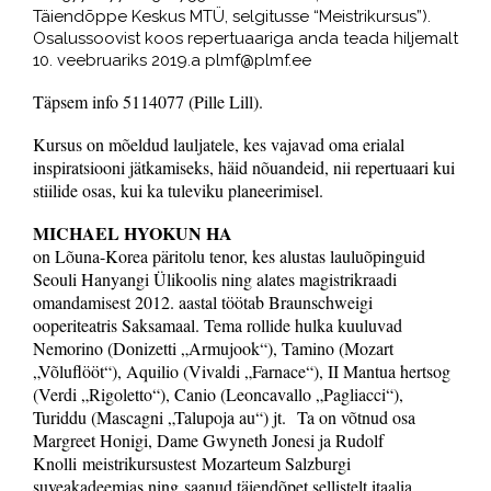
Täiendõppe Keskus MTÜ, selgitusse “Meistrikursus”).
Osalussoovist koos repertuaariga anda teada hiljemalt
10. veebruariks 2019.a
plmf@plmf.ee
T
ä
psem info 5114077 (Pille Lill).
Kursus on m
õ
eldud lauljatele, kes vajavad oma erialal
inspiratsiooni j
ä
tkamiseks, h
ä
id n
õ
uandeid, nii repertuaari kui
stiilide osas, kui ka tuleviku planeerimisel.
MICHAEL HYOKUN HA
on Lõuna-Korea päritolu tenor, kes alustas lauluõpinguid
Seouli Hanyangi Ülikoolis ning a
lates magistrikraadi
omandamisest 2012. aastal töötab Braunschweigi
ooperiteatris Saksamaal. Tema rollide hulka kuuluvad
Nemorino (Donizetti „Armujook“), Tamino (Mozart
„Võluflööt“), Aquilio (Vivaldi „Farnace“), II Mantua hertsog
(Verdi „Rigoletto“), Canio (Leoncavallo „Pagliacci“),
Turiddu (Mascagni „Talupoja au“) jt.
Ta on võtnud osa
Margreet Honigi, Dame Gwyneth Jonesi ja Rudolf
Knolli meistrikursustest Mozarteum Salzburgi
suveakadeemias ning saanud täiendõpet sellistelt itaalia