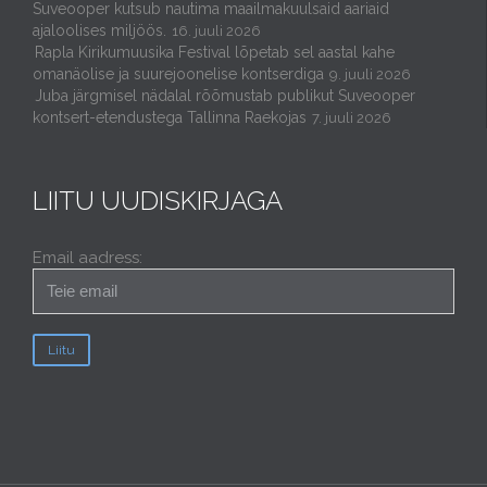
Suveooper kutsub nautima maailmakuulsaid aariaid
ajaloolises miljöös.
16. juuli 2026
Rapla Kirikumuusika Festival lõpetab sel aastal kahe
omanäolise ja suurejoonelise kontserdiga
9. juuli 2026
Juba järgmisel nädalal rõõmustab publikut Suveooper
kontsert-etendustega Tallinna Raekojas
7. juuli 2026
LIITU UUDISKIRJAGA
Email aadress: