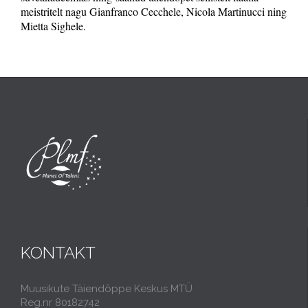
meistritelt nagu Gianfranco Cecchele, Nicola Martinucci ning
Mietta Sighele.
KONTAKT
Muusikute Täiendõppe Keskus MTÜ
Reg.nr 80182742