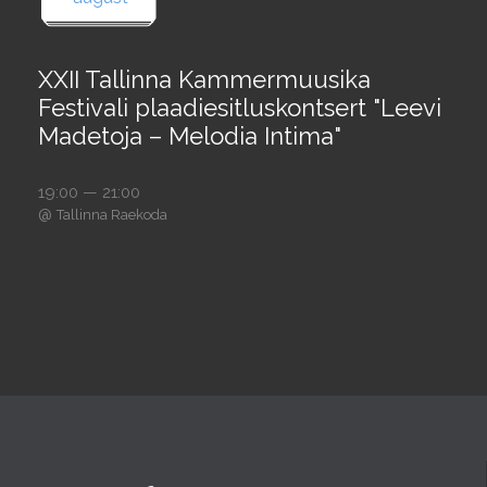
XXII Tallinna Kammermuusika
Festivali plaadiesitluskontsert "Leevi
Madetoja – Melodia Intima"
19:00 — 21:00
@
Tallinna Raekoda