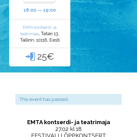
18:00 — 19:00
EMTA kontserdi- ja
, Tatari 13,
teatrimaja
Tallinn, 10116, Eesti
25€

This event has passed.
EMTA kontserdi- ja teatrimaja
27.02 kl 18
FESTIVALI LÕPPKONTSERT