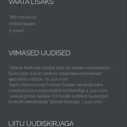
VAATA LISAKS
Telli muusikuid
Artiklid/teated
E-pood
VIIMASED UUDISED
Tallinna Raekoda muutub juba sel reedel ooperiteatriks –
Suveooper kutsub nautima maailmakuulsaid aariaid
ajaloolises miljöös.
16. juuli 2026
Rapla Kirikumuusika Festival lõpetab sel aastal kahe
omanäolise ja suurejoonelise kontserdiga
9. juuli 2026
Juba järgmisel nädalal rõõmustab publikut Suveooper
kontsert-etendustega Tallinna Raekojas
7. juuli 2026
LIITU UUDISKIRJAGA