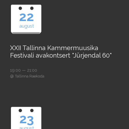
22
august
XXII Tallinna Kammermuusika
Festivali avakontsert "Jürjendal 60"
19:00 — 21:00
@
Tallinna Raekoda
23
august