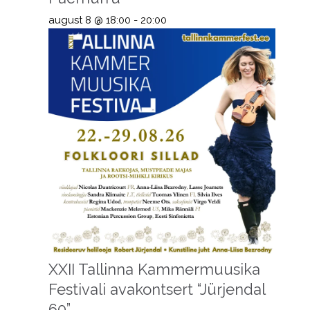
august 8 @ 18:00
-
20:00
XXII Tallinna Kammermuusika
Festivali avakontsert “Jürjendal
60”