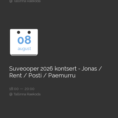
@
Tallinna Raekoda
08
august
Suveooper 2026 kontsert - Jonas /
Rent / Posti / Paemurru
18:00 — 20:00
@
Tallinna Raekoda