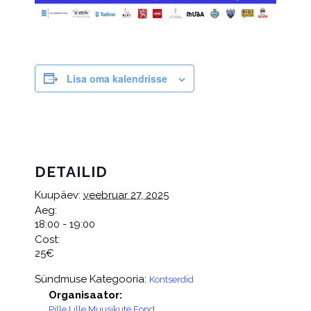
Lisa oma kalendrisse
DETAILID
Kuupäev:
veebruar 27, 2025
Aeg:
18:00 - 19:00
Cost:
25€
Sündmuse Kategooria:
Kontserdid
Organisaator:
Pille Lille Muusikute Fond