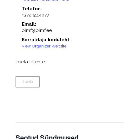
Telefon:
+372 5114077
Email:
plmf@plmf.ee
Korraldaja koduleht:
View Organizer Website
Toeta talente!
Toeta
Seotud Sündmused