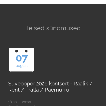
Teised sündmused
07
august
Suveooper 2026 kontsert - Raalik /
Rent / Tralla / Paemurru
18:00 — 20:00