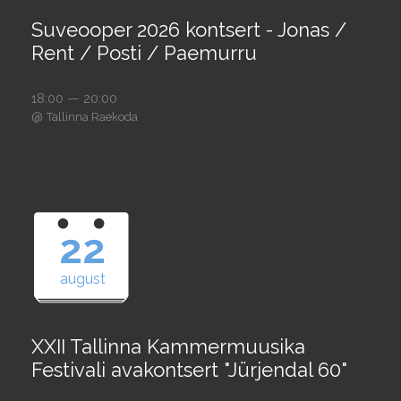
Suveooper 2026 kontsert - Jonas /
Rent / Posti / Paemurru
18:00 — 20:00
@
Tallinna Raekoda
22
august
XXII Tallinna Kammermuusika
Festivali avakontsert "Jürjendal 60"