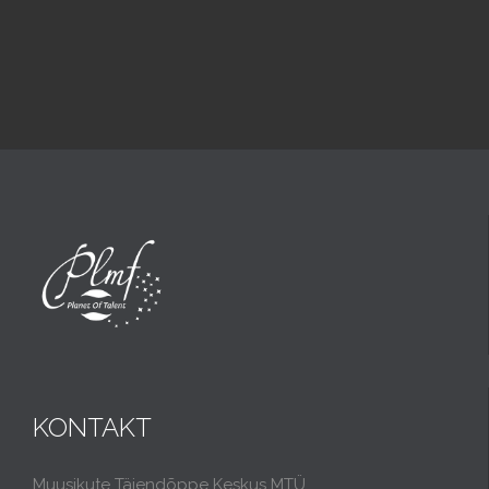
KONTAKT
Muusikute Täiendõppe Keskus MTÜ