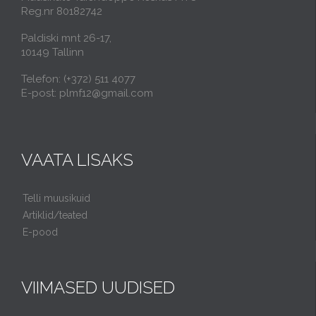
Reg.nr 80182742
Paldiski mnt 26-17,
10149 Tallinn
Telefon: (+372) 511 4077
E-post: plmf12@gmail.com
VAATA LISAKS
Telli muusikuid
Artiklid/teated
E-pood
VIIMASED UUDISED