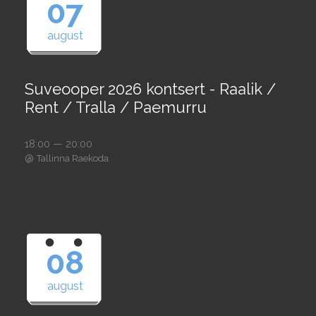
07
august
Suveooper 2026 kontsert - Raalik /
Rent / Tralla / Paemurru
18:00 — 20:00
@
Tallinna Raekoda
08
august