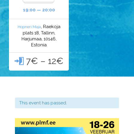
19:00 — 20:00
, Raekoja
Hopneri Maja
plats 18, Tallinn,
Harjumaa, 10146,
Estonia
7€ – 12€

This event has passed.