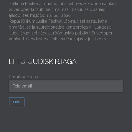
Tallinna Raekoda muutub juba sel reedel ooperiteatriks –
Suveooper kutsub nautima maailmakuulsaid aariaid
ajaloolises miljöös.
16. juuli 2026
Rapla Kirikumuusika Festival lõpetab sel aastal kahe
omanäolise ja suurejoonelise kontserdiga
9. juuli 2026
Juba järgmisel nädalal rõõmustab publikut Suveooper
kontsert-etendustega Tallinna Raekojas
7. juuli 2026
LIITU UUDISKIRJAGA
Email aadress: