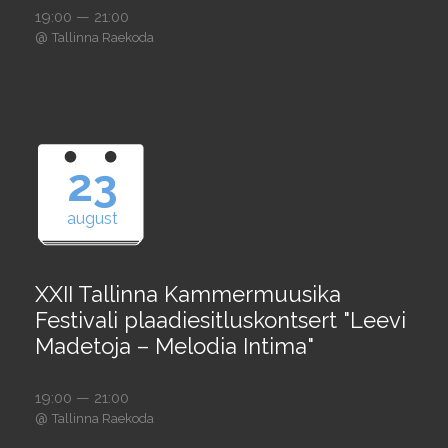
19:00 — 21:00
@
Tallinna Raekoda
23
august
XXII Tallinna Kammermuusika
Festivali plaadiesitluskontsert "Leevi
Madetoja – Melodia Intima"
19:00 — 21:00
@
Tallinna Raekoda