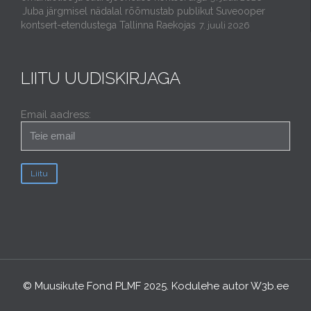
Juba järgmisel nädalal rõõmustab publikut Suveooper
kontsert-etendustega Tallinna Raekojas
7. juuli 2026
LIITU UUDISKIRJAGA
Email aadress:
© Muusikute Fond PLMF 2025. Kodulehe autor
W3b.ee