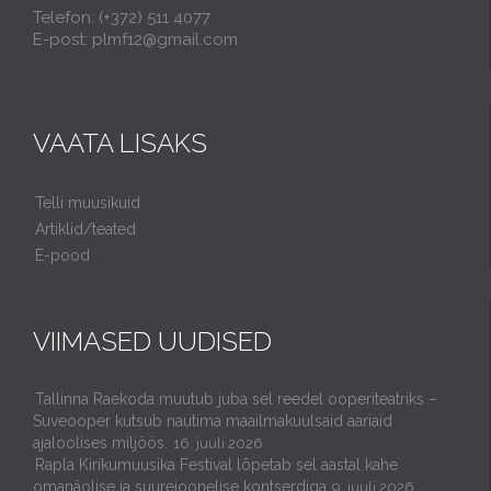
Telefon: (+372) 511 4077
E-post: plmf12@gmail.com
VAATA LISAKS
Telli muusikuid
Artiklid/teated
E-pood
VIIMASED UUDISED
Tallinna Raekoda muutub juba sel reedel ooperiteatriks –
Suveooper kutsub nautima maailmakuulsaid aariaid
ajaloolises miljöös.
16. juuli 2026
Rapla Kirikumuusika Festival lõpetab sel aastal kahe
omanäolise ja suurejoonelise kontserdiga
9. juuli 2026