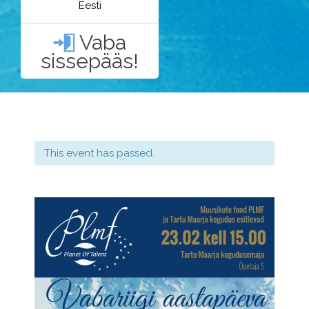
Eesti
Vaba

sissepääs!
This event has passed.