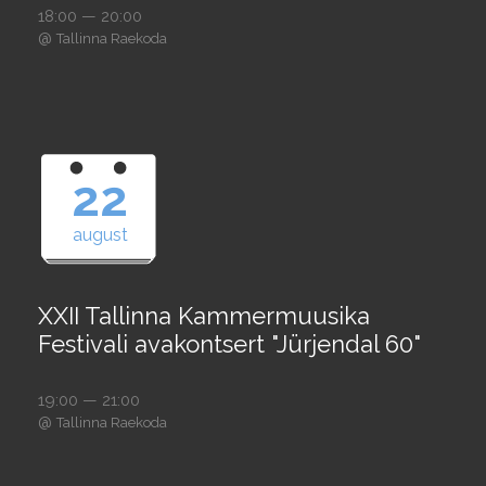
18:00 — 20:00
@
Tallinna Raekoda
22
august
XXII Tallinna Kammermuusika
Festivali avakontsert "Jürjendal 60"
19:00 — 21:00
@
Tallinna Raekoda