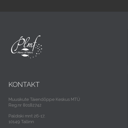
KONTAKT
Muusikute Täiendõppe Keskus MTÜ
Reg.nr 80182742
Paldiski mnt 26-17,
10149 Tallinn