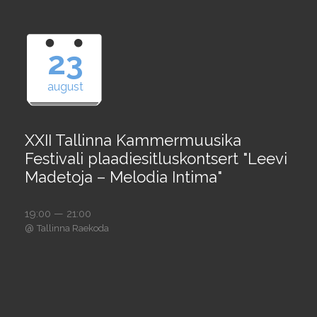
23
august
XXII Tallinna Kammermuusika
Festivali plaadiesitluskontsert "Leevi
Madetoja – Melodia Intima"
19:00 — 21:00
@
Tallinna Raekoda