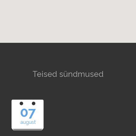
Teised sündmused
07
august