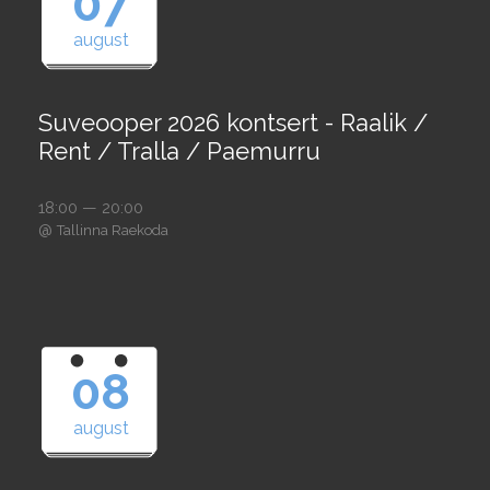
07
august
Suveooper 2026 kontsert - Raalik /
Rent / Tralla / Paemurru
18:00 — 20:00
@
Tallinna Raekoda
08
august