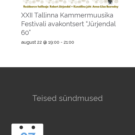
XXII Tallinna Kammermuusika
Festivali avakontsert “Jürjendal
60”
august 22 @ 19:00
-
21:00
Teised sündmused