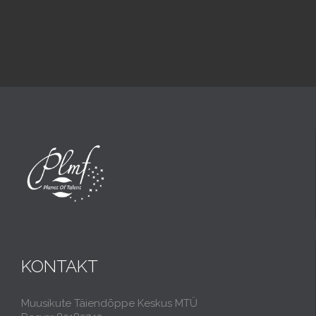
KONTAKT
Muusikute Täiendõppe Keskus MTÜ