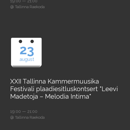
19:00 — 21:00
@
Tallinna Raekoda
23
august
XXII Tallinna Kammermuusika
Festivali plaadiesitluskontsert "Leevi
Madetoja – Melodia Intima"
19:00 — 21:00
@
Tallinna Raekoda