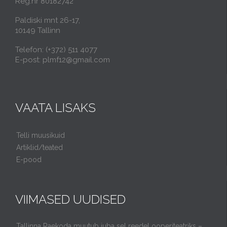
Reg.nr 80182742
Paldiski mnt 26-17,
10149 Tallinn
Telefon: (+372) 511 4077
E-post: plmf12@gmail.com
VAATA LISAKS
Telli muusikuid
Artiklid/teated
E-pood
VIIMASED UUDISED
Tallinna Raekoda muutub juba sel reedel ooperiteatriks –