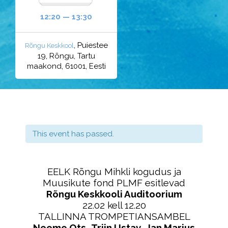
12:20 — 13:30
, Puiestee
Rõngu Keskkool
19, Rõngu, Tartu
maakond, 61001, Eesti
This event has passed.
EELK Rõngu Mihkli kogudus ja
Muusikute fond PLMF esitlevad
Rõngu Keskkooli Auditoorium
22.02 kell 12.20
TALLINNA TROMPETIANSAMBEL
Neeme Ots
,
Triin Ustav
,
Jan Marius