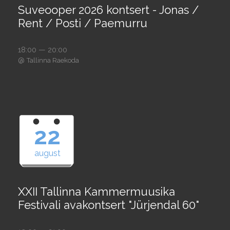
Suveooper 2026 kontsert - Jonas /
Rent / Posti / Paemurru
18:00 — 20:00
@
Tallinna Raekoda
22
august
XXII Tallinna Kammermuusika
Festivali avakontsert "Jürjendal 60"