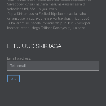
Suveooper kutsub nautima maailmakuulsaid aariaid
ajaloolises miljöös.
16. juuli 2026
Rapla Kirikumuusika Festival lõpetab sel aastal kahe
omanäolise ja suurejoonelise kontserdiga
9. juuli 2026
Juba järgmisel nädalal rõõmustab publikut Suveooper
kontsert-etendustega Tallinna Raekojas
7. juuli 2026
LIITU UUDISKIRJAGA
Email aadress: