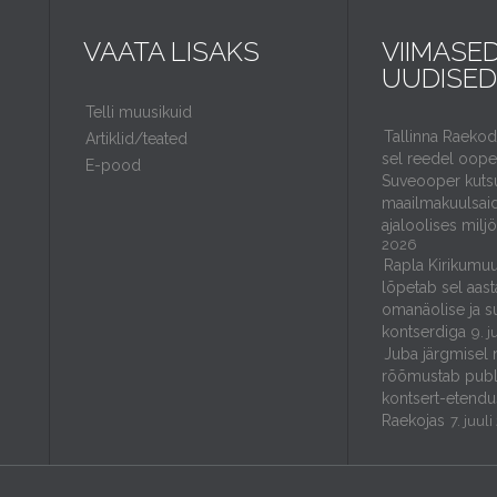
VAATA LISAKS
VIIMASE
UUDISED
Telli muusikuid
Tallinna Raeko
Artiklid/teated
sel reedel ooper
E-pood
Suveooper kuts
maailmakuulsaid
ajaloolises milj
2026
Rapla Kirikumuu
lõpetab sel aast
omanäolise ja s
kontserdiga
9. j
Juba järgmisel 
rõõmustab publ
kontsert-etendu
Raekojas
7. juul