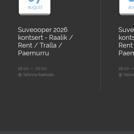
august
au
Suveooper 2026
Suve
kontsert - Raalik /
konts
Rent / Tralla /
Rent 
Paemurru
Paem
18:00 — 20:00
18:00 —
@
@
Tallinna Raekoda
Talli