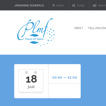
0
11
42
JÄRGMINE SÜNDMUS:
PÄEVA
TUNDI
MINUT
MEIST
TELLI MUUSI
18
20:00 — 21:00
juuli