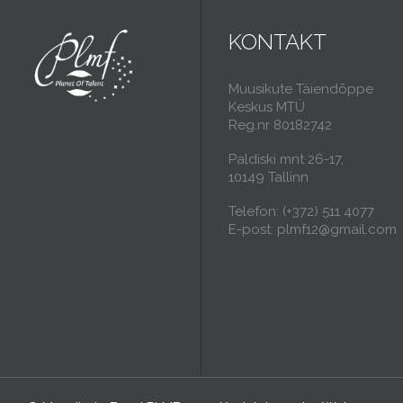
KONTAKT
Muusikute Täiendõppe
Keskus MTÜ
Reg.nr 80182742
Paldiski mnt 26-17,
10149 Tallinn
Telefon: (+372) 511 4077
E-post: plmf12@gmail.com