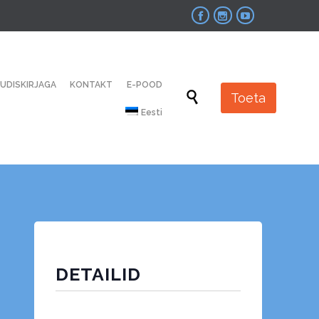



Skip
UUDISKIRJAGA
KONTAKT
E-POOD
to

Toeta
content
Eesti
DETAILID