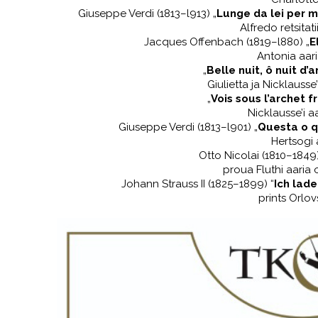
Giuseppe Verdi (1813–l913) „
Lunge da lei per me
Alfredo retsitati
Jacques Offenbach (1819–l880) „
E
Antonia aar
„
Belle nuit, ô nuit d’
Giulietta ja Nicklausse
„
Vois sous l’archet 
Nicklausse’i a
Giuseppe Verdi (1813–l901) „
Questa o 
Hertsogi 
Otto Nicolai (1810–1849)
proua Fluthi aaria
Johann Strauss II (1825–1899) “
Ich lade
prints Orlov