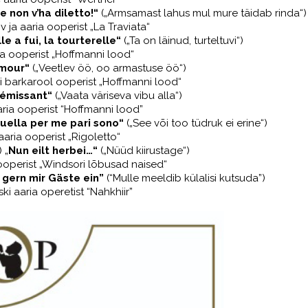
 non v’ha diletto!“
(„Armsamast lahus mul mure täidab rinda“)
iv ja aaria ooperist „La Traviata“
lle a fui, la tourterelle
“
(„Ta on läinud, turteltuvi“)
ia ooperist
„
Hoffma
n
ni lood
“
amour
“
(
„
Veetlev öö, oo armastuse öö
“
)
’i
b
arkarool ooperist
„
Hoffma
n
ni lood
“
frémissant“
(„Vaata väriseva vibu alla“)
aria ooperist
“Hoffmanni lood”
quella
per me pari sono
“
(„See või too tüdruk ei erine“)
aaria ooperist „Rigoletto“
 „
Nun eilt herbei…“
(„Nüüd kiirustage“)
 ooperist „Windsori lõbusad naised“
 gern mir Gäste ein”
(“Mulle meeldib külalisi kutsuda”)
ski aaria operetist “Nahkhiir”