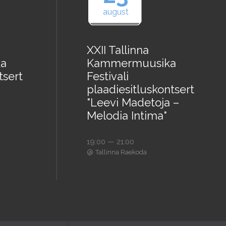
august
XXII Tallinna
a
Kammermuusika
tsert
Festivali
plaadiesitluskontsert
"Leevi Madetoja –
Melodia Intima"
19:00 — 21:00
@
Tallinna Raekoda