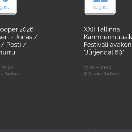
gust
august
ooper 2026
XXII Tallinna
ert - Jonas /
Kammermuusik
/ Posti /
Festivali avakon
urru
"Jürjendal 60"
 20:00
19:00 — 21:00
@
nna Raekoda
Tallinna Raekoda