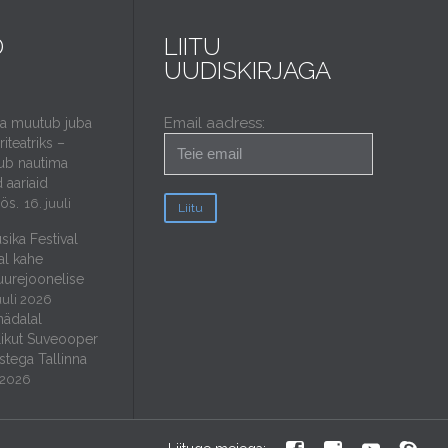
D
LIITU
UUDISKIRJAGA
Email aadress:
da muutub juba
iteatriks –
ub nautima
 aariaid
öös.
16. juuli
sika Festival
al kahe
uurejoonelise
uuli 2026
nädalal
ikut Suveooper
stega Tallinna
i 2026