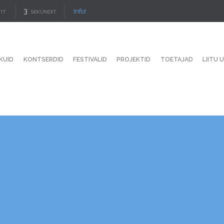
2
Info!
IT
SEKUNDIT
KUID
KONTSERDID
FESTIVALID
PROJEKTID
TOETAJAD
LIITU 