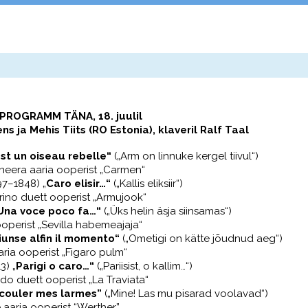
PROGRAMM TÄNA, 18. juulil
ns ja Mehis Tiits (RO Estonia), klaveril Ralf Taal
st un oiseau rebelle
“
(
„
Arm on linnuke kergel tiivul
“
)
eera aaria ooperist
„
Carmen
“
97–1848) „
Caro elisir…“
(„Kallis eliksiir“)
ino duett ooperist „Armujook“
Una voce poco fa…“
(„Üks helin äsja siinsamas“)
ooperist „Sevilla habemeajaja“
iunse alfin il momento“
(„Ometigi on kätte jõudnud aeg“)
ria ooperist „Figaro pulm“
3) „
Parigi o caro…“
(„Pariisist, o kallim…“)
edo duett ooperist „La Traviata“
 couler mes larmes”
(„Mine! Las mu pisarad voolavad“)
 aaria ooperist “Werther”