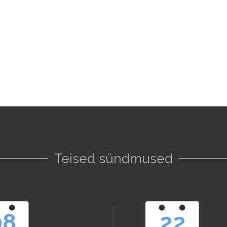
Teised sündmused
08
22