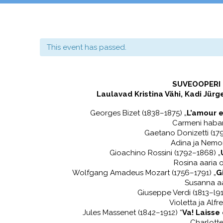
This event has passed.
SUVEOOPERI 
Laulavad Kristina Vähi, Kadi Jürge
Georges Bizet (1838–1875) „
L’amour e
Carmeni haban
Gaetano Donizetti (17
Adina ja Nemor
Gioachino Rossini (1792–1868) „
Rosina aaria 
Wolfgang Amadeus Mozart (1756–1791) „
G
Susanna aa
Giuseppe Verdi (1813–l91
Violetta ja Alfr
Jules Massenet (1842–1912) “
Va! Laisse
Charlotte